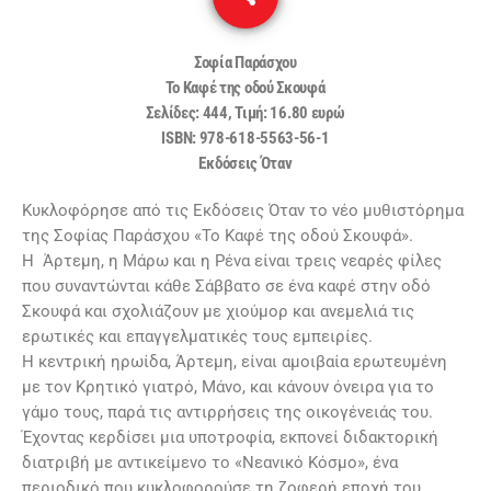
Σοφία Παράσχου
Το Καφέ της οδού Σκουφά
Σελίδες: 444, Τιμή: 16.80 ευρώ
ISBN: 978-618-5563-56-1
Εκδόσεις Όταν
Κυκλοφόρησε από τις Εκδόσεις Όταν το νέο μυθιστόρημα
της Σοφίας Παράσχου «Το Καφέ της οδού Σκουφά».
Η Άρτεμη, η Μάρω και η Ρένα είναι τρεις νεαρές φίλες
που συναντώνται κάθε Σάββατο σε ένα καφέ στην οδό
Σκουφά και σχολιάζουν με χιούμορ και ανεμελιά τις
ερωτικές και επαγγελματικές τους εμπειρίες.
Η κεντρική ηρωίδα, Άρτεμη, είναι αμοιβαία ερωτευμένη
με τον Κρητικό γιατρό, Μάνο, και κάνουν όνειρα για το
γάμο τους, παρά τις αντιρρήσεις της οικογένειάς του.
Έχοντας κερδίσει μια υποτροφία, εκπονεί διδακτορική
διατριβή με αντικείμενο το «Νεανικό Κόσμο», ένα
περιοδικό που κυκλοφορούσε τη ζοφερή εποχή του