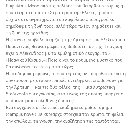
Εμφυλίου. Μέσα από τις σελίδες του θα έρθει στο φως η
ερωτική ιστορία του Στρατή και της Ελίζας, η οποία
άρχισε στα άγρια χρόνια του εμφύλιου σπαραγμού και
σημάδεψε τη ζωή τους, αλλά τώρα πλέον σημαδεύει και
τη ζωή της ηρωίδας.
Η ξαφνική εισβολή στη ζωή της Άρτεμης του Αλέξανδρου
Περαντινού, θα ανατρέψει τις βεβαιότητές της. Τι σχέση
έχει ο Αλέξανδρος με το εμβληματικό ζευγάρι του
«Νεανικού Κόσμου»; Ποιο είναι το κρυμμένο μυστικό που
θα συνδέσει το τότε με το τώρα;
Η ακαδημαϊκή έρευνα, οι εσωτερικές αντιπαραθέσεις και η
σύγκρουση με στερεοτυπικές αντιλήψεις, αποβαίνουν για
την Άρτεμη – και τις δυο φίλες της – μια λυτρωτική
διαδικασία αυτογνωσίας, στο τέλος της οποίας υπάρχει η
ωρίμανση και ο αληθινός έρωτας.
Ένα σύγχρονο, εξελικτικό, ακαδημαϊκό μυθιστόρημα
(campus novel) με κυρίαρχα στοιχεία τον έρωτα, τη φιλία,
την απώλεια, τη γνώση, την αναζήτηση της ταυτότητας.