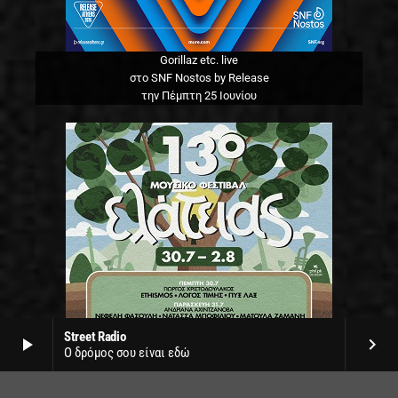
Gorillaz etc. live
στο SNF Nostos by Release
την Πέμπτη 25 Ιουνίου
Street Radio
play_arrow
keyboard_arrow_right
Ο δρόμος σου είναι εδώ
13o φεστιβάλ Ελάτειας