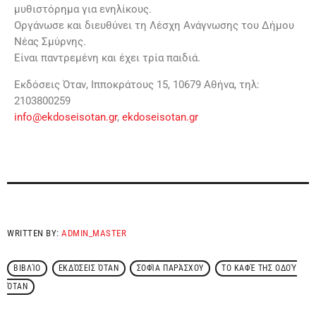
μυθιστόρημα για ενηλίκους.
Οργάνωσε και διευθύνει τη Λέσχη Ανάγνωσης του Δήμου
Νέας Σμύρνης.
Είναι παντρεμένη και έχει τρία παιδιά.
Εκδόσεις Όταν, Ιπποκράτους 15, 10679 Αθήνα, τηλ:
2103800259
info@ekdoseisotan.gr
,
ekdoseisotan.gr
WRITTEN BY:
ADMIN_MASTER
ΒΙΒΛΊΟ
ΕΚΔΌΣΕΙΣ ΌΤΑΝ
ΣΟΦΊΑ ΠΑΡΆΣΧΟΥ
ΤΟ ΚΑΦΈ ΤΗΣ ΟΔΟΎ
ΌΤΑΝ