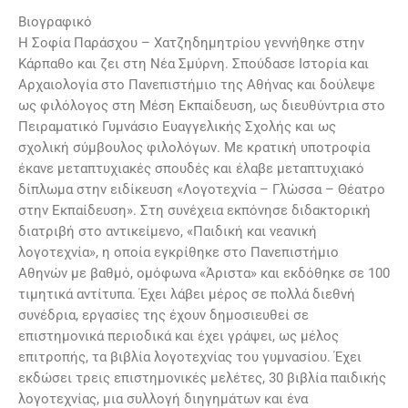
Βιογραφικό
Η Σοφία Παράσχου – Χατζηδημητρίου γεννήθηκε στην
Κάρπαθο και ζει στη Νέα Σμύρνη. Σπούδασε Ιστορία και
Αρχαιολογία στο Πανεπιστήμιο της Αθήνας και δούλεψε
ως φιλόλογος στη Μέση Εκπαίδευση, ως διευθύντρια στο
Πειραματικό Γυμνάσιο Ευαγγελικής Σχολής και ως
σχολική σύμβουλος φιλολόγων. Με κρατική υποτροφία
έκανε μεταπτυχιακές σπουδές και έλαβε μεταπτυχιακό
δίπλωμα στην ειδίκευση «Λογοτεχνία – Γλώσσα – Θέατρο
στην Εκπαίδευση». Στη συνέχεια εκπόνησε διδακτορική
διατριβή στο αντικείμενο, «Παιδική και νεανική
λογοτεχνία», η οποία εγκρίθηκε στο Πανεπιστήμιο
Αθηνών με βαθμό, ομόφωνα «Άριστα» και εκδόθηκε σε 100
τιμητικά αντίτυπα. Έχει λάβει μέρος σε πολλά διεθνή
συνέδρια, εργασίες της έχουν δημοσιευθεί σε
επιστημονικά περιοδικά και έχει γράψει, ως μέλος
επιτροπής, τα βιβλία λογοτεχνίας του γυμνασίου. Έχει
εκδώσει τρεις επιστημονικές μελέτες, 30 βιβλία παιδικής
λογοτεχνίας, μια συλλογή διηγημάτων και ένα