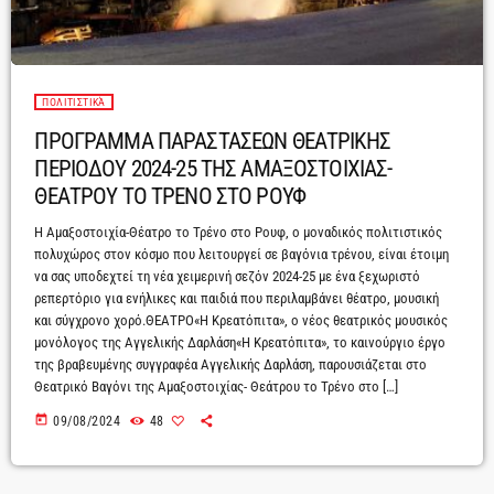
ΠΟΛΙΤΙΣΤΙΚΆ
ΠΡΟΓΡΑΜΜΑ ΠΑΡΑΣΤΑΣΕΩΝ ΘΕΑΤΡΙΚΗΣ
ΠΕΡΙΟΔΟΥ 2024-25 ΤΗΣ ΑΜΑΞΟΣΤΟΙΧΙΑΣ-
ΘΕΑΤΡΟΥ ΤΟ ΤΡΕΝΟ ΣΤΟ ΡΟΥΦ
Η Αμαξοστοιχία-Θέατρο το Τρένο στο Ρουφ, ο μοναδικός πολιτιστικός
πολυχώρος στον κόσμο που λειτουργεί σε βαγόνια τρένου, είναι έτοιμη
να σας υποδεχτεί τη νέα χειμερινή σεζόν 2024-25 με ένα ξεχωριστό
ρεπερτόριο για ενήλικες και παιδιά που περιλαμβάνει θέατρο, μουσική
και σύγχρονο χορό.ΘΕΑΤΡΟ«Η Κρεατόπιτα», ο νέος θεατρικός μουσικός
μονόλογος της Αγγελικής Δαρλάση«Η Κρεατόπιτα», το καινούργιο έργο
της βραβευμένης συγγραφέα Αγγελικής Δαρλάση, παρουσιάζεται στο
Θεατρικό Βαγόνι της Αμαξοστοιχίας- Θεάτρου το Τρένο στο […]
today
09/08/2024
48