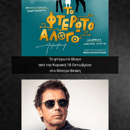
Το φτερωτό άλογο
από την Κυριακή 18 Οκτωβρίου
στο Θέατρο Βεάκη