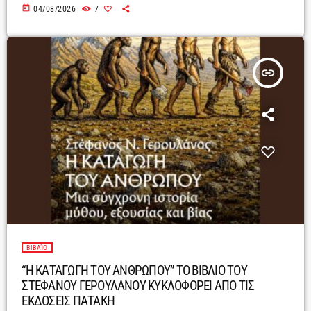
today
04/08/2026
7
insert_link
ΒΙΒΛΊΟ
“Η ΚΑΤΑΓΩΓΗ ΤΟΥ ΑΝΘΡΩΠΟΥ” ΤΟ ΒΙΒΛΙΟ ΤΟΥ
ΣΤΕΦΑΝΟΥ ΓΕΡΟΥΛΑΝΟΥ ΚΥΚΛΟΦΟΡΕΙ ΑΠΟ ΤΙΣ
ΕΚΔΟΣΕΙΣ ΠΑΤΑΚΗ