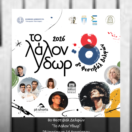
8ο Φεστιβάλ Δελφών
"Το Λάλον Ύδωρ"
28 Ιουνίου με 14 Αυγούστου