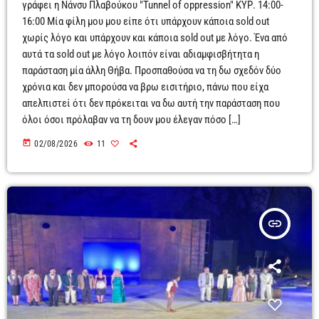
γράφει η Νάνσυ Πλαβούκου "Tunnel of oppression" ΚΥΡ. 14:00-
16:00 Μία φίλη μου μου είπε ότι υπάρχουν κάποια sold out
χωρίς λόγο και υπάρχουν και κάποια sold out με λόγο. Ένα από
αυτά τα sold out με λόγο λοιπόν είναι αδιαμφισβήτητα η
παράσταση μία άλλη Θήβα. Προσπαθούσα να τη δω σχεδόν δύο
χρόνια και δεν μπορούσα να βρω εισιτήριο, πάνω που είχα
απελπιστεί ότι δεν πρόκειται να δω αυτή την παράσταση που
όλοι όσοι πρόλαβαν να τη δουν μου έλεγαν πόσο […]
today
02/08/2026
11
insert_link