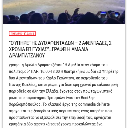
ΠΉΓΑΜΕ - ΕΊΔΑΜΕ
“O ΥΠΗΡΕΤΗΣ ΔΥΟ ΑΦΕΝΤΑΔΩΝ – 2 ΑΦΕΝΤΑΔΕΣ, 2
ΧΡΟΝΙΑ ΕΠΙΤΥΧΙΑΣ”…ΓΡΑΦΕΙ Η ΑΜΑΛΙΑ
ΔΡΑΜΠΑΤΖΑΝΟΥ
γράφει η Αμαλία Δραμπατζάνου "Η Αμαλία στον κόσμο του
πολιτισμού" ΠΑΡ. 16:00-18:00 Η θεατρική κωμωδία «Ο Υπηρέτης
δύο Αφεντάδων» του Κάρλο Γκολντόνι, σε σκηνοθεσία του
Γιάννης Κακλέας, επιστρέφει για δεύτερη χρονιά με καλοκαιρινή
περιοδεία σε όλη την Ελλάδα, έχοντας στον πρωταγωνιστικό
ρόλο του παμπόνηρου Τρουφαλντίνου τον Βασίλης
Χαραλαμπόπουλος. Το κλασικό έργο της commedia dell'arte
αφηγείται τις ξεκαρδιστικές περιπέτειες ενός υπηρέτη που,
προσπαθώντας να εξασφαλίσει την επιβίωσή του, εργάζεται
κρυφά για δύο αφεντικά ταυτόχρονα, προκαλώντας ένα