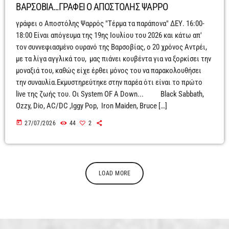
ΒΑΡΣΟΒΙΑ…ΓΡΑΦΕΙ Ο ΑΠΟΣΤΟΛΗΣ ΨΑΡΡΟ
γράφει ο Αποστόλης Ψαρρός "Τέρμα τα παράπονα" ΔΕΥ. 16:00-
18:00 Είναι απόγευμα της 19ης Ιουλίου του 2026 και κάτω απ'
τον συννεφιασμένο ουρανό της Βαρσοβίας, ο 20 χρόνος Αντρέι,
με τα λίγα αγγλικά του, μας πιάνει κουβέντα για να ξορκίσει την
μοναξιά του, καθώς είχε έρθει μόνος του να παρακολουθήσει
την συναυλία.Εκμυστηρεύτηκε στην παρέα ότι είναι το πρώτο
live της ζωής του. Οι System OF A Down... Black Sabbath,
Ozzy, Dio, AC/DC ,Iggy Pop, Iron Maiden, Bruce […]
today
27/07/2026
44
2
LOAD MORE