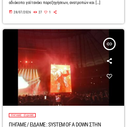
αδιάκοπο γαϊτανάκι παρεξηγήσεων, ανατροπών και […]
today
28/07/2026
27
1
insert_link
ΠΉΓΑΜΕ - ΕΊΔΑΜΕ
ΠΗΓΑΜΕ / ΕΙΔΑΜΕ : SYSTEM OF A DOWN ΣΤΗΝ