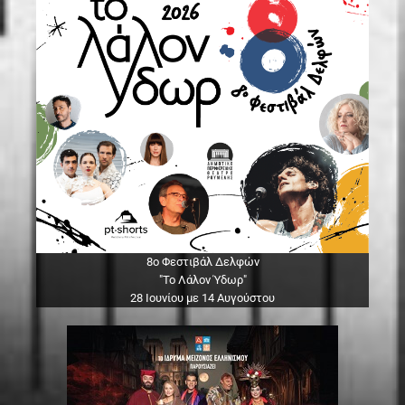
8ο Φεστιβάλ Δελφών
"Το Λάλον Ύδωρ"
28 Ιουνίου με 14 Αυγούστου