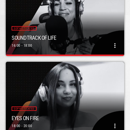
SOPHISTICATED
SOUNDTRACK OF LIFE
more_vert
16:00 - 18:00
SOUNDTRACK OF LIFE
close
ΕΛΕΝΑ ΔΡΟΣΟΥ
“Soundtrack of life” με την Έλενα Δρόσου, κάθε Πέμπτη 16:00 -
18:00 στον Street radio (www.streetradio.gr)
SOPHISTICATED
EYES ON FIRE
more_vert
18:00 - 20:00