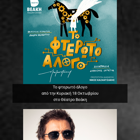
Το φτερωτό άλογο
από την Κυριακή 18 Οκτωβρίου
στο Θέατρο Βεάκη