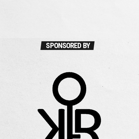
ΛΕΥΤΕΡΗΣ ΝΙΚΟΛΑΚΑΚΗΣ
“La liberta” με τον Λευτέρη Νικολακάκη, κάθε Πέμπτη 00:00 - 02:00
στον Street radio (www.streetradio.gr)
SPONSORED BY