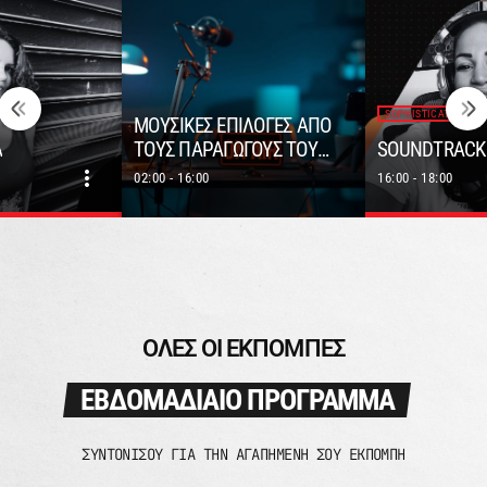
SOPHISTICATED
ΜΟΥΣΙΚΕΣ ΕΠΙΛΟΓΕΣ ΑΠΟ
Α
ΤΟΥΣ ΠΑΡΑΓΩΓΟΥΣ ΤΟΥ
SOUNDTRACK 
STREET RADIO
more_vert
02:00 - 16:00
16:00 - 18:00
SOUNDTRACK O
close
Υ
ΕΛΕΝΑ ΔΡΟΣΟΥ
την Ευαγγελία
“Soundtrack of life
σκευή 20:00 -
Δρόσου, κάθε Πέμπ
ΟΛΕΣ ΟΙ ΕΚΠΟΜΠΕΣ
adio
στον Street radio
r)
(www.streetradio.g
ΕΒΔΟΜΑΔΙΑΙΟ ΠΡΟΓΡΑΜΜΑ
ΣΥΝΤΟΝΙΣΟΥ ΓΙΑ ΤΗΝ ΑΓΑΠΗΜΕΝΗ ΣΟΥ ΕΚΠΟΜΠΗ