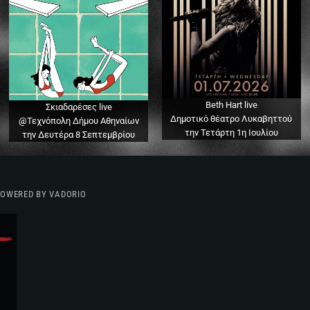
Beth Hart live
Σκιαδαρέσες live
Δημοτικό θέατρο Λυκαβηττού
@Τεχνόπολη Δήμου Αθηναίων
την Τετάρτη 1η Ιουλίου
την Δευτέρα 8 Σεπτεμβρίου
 POWERED BY VADORIO