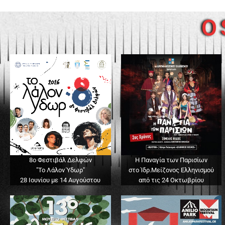
O 
8ο Φεστιβάλ Δελφών
Η Παναγία των Παρισίων
"Το Λάλον Ύδωρ"
στο Ίδρ.Μείζονος Ελληνισμού
28 Ιουνίου με 14 Αυγούστου
από τις 24 Οκτωβρίου