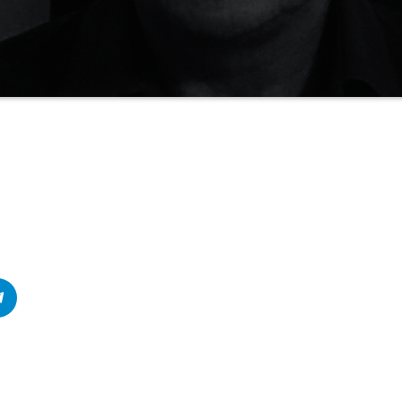
ρχουν DNA 8 εθνοτήτων, με κυριότερες την Ελληνική, την Βρετανική, την Ιρ