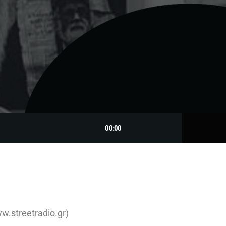
t
00:00
w.streetradio.gr)