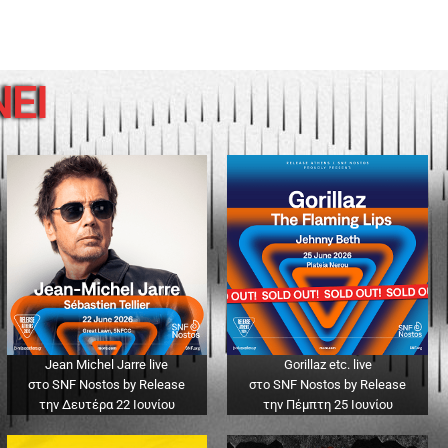
ΝΕΙ
Jean Michel Jarre live
Gorillaz etc. live
στο SNF Nostos by Release
στο SNF Nostos by Release
την Δευτέρα 22 Ιουνίου
την Πέμπτη 25 Ιουνίου