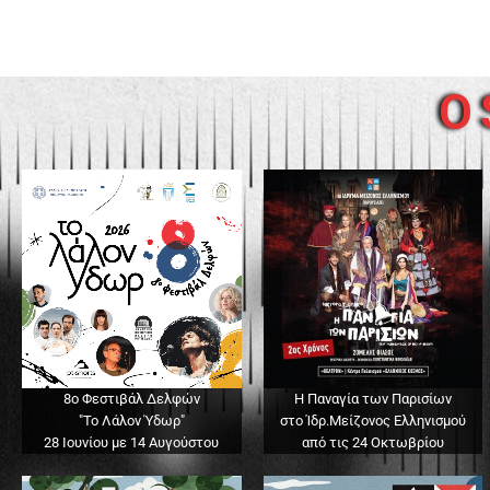
O 
8ο Φεστιβάλ Δελφών
Η Παναγία των Παρισίων
"Το Λάλον Ύδωρ"
στο Ίδρ.Μείζονος Ελληνισμού
28 Ιουνίου με 14 Αυγούστου
από τις 24 Οκτωβρίου