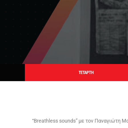
ΤΕΤΑΡΤΗ
“Breathless sounds” με τον Παναγιώτη Μαν