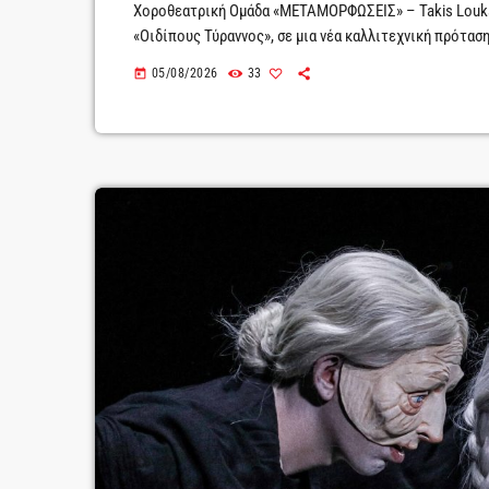
Χοροθεατρική Ομάδα «ΜΕΤΑΜΟΡΦΩΣΕΙΣ» – Takis Louka
«Οιδίπους Τύραννος», σε μια νέα καλλιτεχνική πρόταση
εικαστική τέχνη, αναδεικνύοντας τη διαχρονική δύναμ
05/08/2026
33
today
αισθητική προσέγγιση. Η επίσημη πρεμιέρα της παράστ