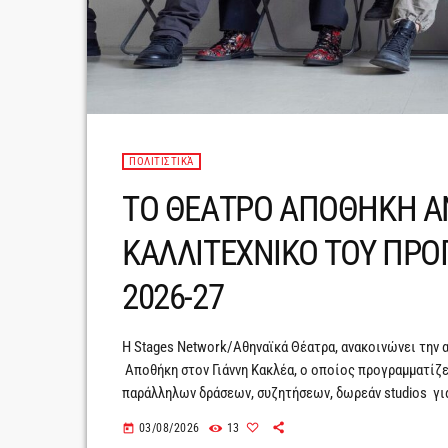
ΠΟΛΙΤΙΣΤΙΚΆ
TO ΘΕΑΤΡΟ ΑΠΟΘΗΚΗ Α
ΚΑΛΛΙΤΕΧΝΙΚΟ ΤΟΥ ΠΡΟ
2026-27
Η Stages Network/Αθηναϊκά Θέατρα, ανακοινώνει την 
Αποθήκη στον Γιάννη Κακλέα, ο οποίος προγραμματίζει
παράλληλων δράσεων, συζητήσεων, δωρεάν studios για
θεάτρου -και όχι μόνο- με στόχο τη δημιουργία ενός
03/08/2026
13
today
εποικοδομητικό διάλογο πάνω σε βασικά ερωτήματα π