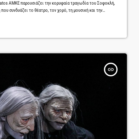
tos ΑΜΚΕ παρουσιάζει την κορυφαία τραγωδία του Σοφοκλή,
 που συνδυάζει το θέατρο, τον χορό, τη μουσική και την
η του αρχαίου ελληνικού δράματος μέσα από μια σύγχρονη
ασης θα πραγματοποιηθεί την […]
insert_link