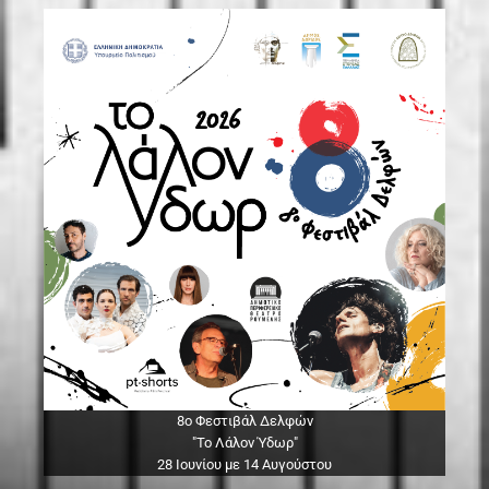
8ο Φεστιβάλ Δελφών
"Το Λάλον Ύδωρ"
28 Ιουνίου με 14 Αυγούστου