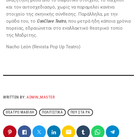
αναζήτηση μέσα από το σωματικό στοιχείο, το παιχνίδι
και τον αυτοσχεδιασμό, χωρίς να παραμελεί κανένα
στοιχείο της σκηνικής σύνθεσης. Παράλληλα, με την
ομάδα του, το
ConClave
Teatro
,
που μετρά ήδη κάποια χρόνια
πορείας, εδραιώνεται στο εναλλακτικό θεατρικό τοπίο
της Μαδρίτης.
Nacho León (Revista Pop Up Teatro)
WRITTEN BY:
ADMIN_MASTER
ΘΈΑΤΡΟ ΜΑΒΊΛΗ
ΠΟΛΙΤΙΣΤΙΚΆ
ΠΟΥ ΣΤΑ ΡΑ
email