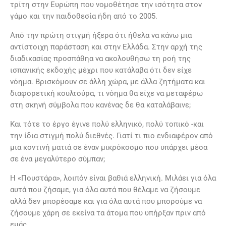
τρίτη στην Ευρώπη που νομοθέτησε την ισότητα στον
γάμο και την παιδοθεσία ήδη από το 2005.
Από την πρώτη στιγμή ήξερα ότι ήθελα να κάνω μια
αντίστοιχη παράσταση και στην Ελλάδα. Στην αρχή της
διαδικασίας προσπάθηα να ακολουθήσω τη ροή της
ισπανικής εκδοχής μέχρι που κατάλαβα ότι δεν είχε
νόημα. Βρισκόμουν σε άλλη χώρα, με άλλα ζητήματα και
διαφορετική κουλτούρα, τι νόημα θα είχε να μεταφέρω
στη σκηνή σύμβολα που κανένας δε θα καταλάβαινε;
Και τότε το έργο έγινε πολύ ελληνικό, πολύ τοπικό -και
την ίδια στιγμή πολύ διεθνές. Γιατί τι πιο ενδιαφέρον από
μια κοντινή ματιά σε έναν μικρόκοσμο που υπάρχει μέσα
σε ένα μεγαλύτερο σύμπαν;
Η «Πουστάρα», λοιπόν είναι βαθιά ελληνική. Μιλάει για όλα
αυτά που ζήσαμε, για όλα αυτά που θέλαμε να ζήσουμε
αλλά δεν μπορέσαμε και για όλα αυτά που μπορούμε να
ζήσουμε χάρη σε εκείνα τα άτομα που υπήρξαν πριν από
εμάς.