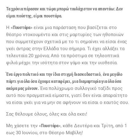
Τα χρόνια πέρασαν και τώρα μπορώ τουλάχιστον να απαντάω: Δεν
είμαι πούστης, είμαι πουστάρα.
Η «
Πουστάρα
» είναι μια παράσταση που βασίζεται στο
θέατρο ντοκουμέντο και στις μαρτυρίες των ηθοποιών
που συμμετέχουν σχετικά με το τι σημαίνει να είσαι ένας
γκέι άντρας στην Ελλάδα του σήμερα. Τι έχει αλλάξει τα
τελευταία 20 χρόνια; Από τα πρόστιμα σε τηλεοπτικά
φιλιά μέχρι την ισότητα στον γάμο και την υιοθεσία.
Ένα έργο πολιτικό και την ίδια στιγμή διασκεδαστικό
,
ένα μεγάλο
πάρτι για όλα όσα έχουμε καταφέρει, μια διαμαρτυρία για όλα όσα
ακόμα μας μένουν.
Ένα πολύχρωμο συλλογικό ταξίδι προς
αυτό που πραγματικά είμαστε, γιατί δεν είναι απαραίτητο
να είσαι γκέι για να μην σε αφήνουν να είσαι ο εαυτός σου.
Σας θέλουμε όλους, όλες και όλα εκει!
Μη χάσετε την «
Πουστάρα
», κάθε Δευτέρα και Τρίτη, από 1
εως 30 Ιουνίου, στο Θέατρο Μαβίλη!