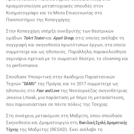
πραγματοποίησε μεταπτυχιακές σπουδές στον
Κινηματογράφο και τα Μέσα Επικοινωνίας στο
Πανεπιστήμιο της Κοπεγχάγης.
Στην Κοπεγχάγη υπήρξε συνιδρυτής των θεατρικών
ομάδων
TeArt Teater
και
Apart Group
, στις οποίες ανέλαβε τη
συγγραφή και σκηνοθεσία πρωτότυπων έργων, στα οποία
συμμετείχε και ως ηθοποιός. Παράλληλα, παρακολούθησε
σεμινάρια σχετικά με το σωματικό θέατρο, το clowning και
το performance.
Σπούδασε Υποκριτική στην Ακαδημία Παραστατικών
Τεχνών
“DAMU”
της Πράγας και το 2017 συμμετείχε ως
ηθοποιός στο
Fear and Love
της Νεοϋορκέζας σκηνοθέτριας
Jessica Litwak, μια παράσταση με θέμα τη μετανάστευση,
που παρουσιάστηκε σε πέντε πόλεις της Τσεχίας.
Στη συνέχεια, μετακόμισε στη Μαδρίτη, όπου σπούδασε
Σκηνοθεσία και Δραματουργία στη
Βασιλική Σχολή Δραματικής
Τέχνης
της Μαδρίτης (RESAD). Εκεί ανέλαβε τη