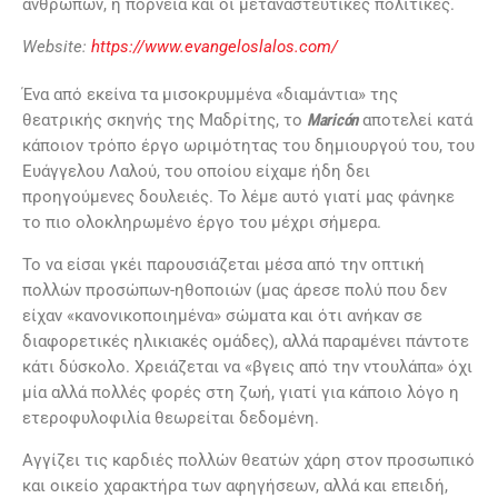
ανθρώπων, η πορνεία και οι μεταναστευτικές πολιτικές.
Website:
https://www.evangeloslalos.com/
Ένα από εκείνα τα μισοκρυμμένα «διαμάντια» της
θεατρικής σκηνής της Μαδρίτης, το
Maric
ón
αποτελεί κατά
κάποιον τρόπο έργο ωριμότητας του δημιουργού του, του
Ευάγγελου Λαλού, του οποίου είχαμε ήδη δει
προηγούμενες δουλειές. Το λέμε αυτό γιατί μας φάνηκε
το πιο ολοκληρωμένο έργο του μέχρι σήμερα.
Το να είσαι γκέι παρουσιάζεται μέσα από την οπτική
πολλών προσώπων-ηθοποιών (μας άρεσε πολύ που δεν
είχαν «κανονικοποιημένα» σώματα και ότι ανήκαν σε
διαφορετικές ηλικιακές ομάδες), αλλά παραμένει πάντοτε
κάτι δύσκολο. Χρειάζεται να «βγεις από την ντουλάπα» όχι
μία αλλά πολλές φορές στη ζωή, γιατί για κάποιο λόγο η
ετεροφυλοφιλία θεωρείται δεδομένη.
Αγγίζει τις καρδιές πολλών θεατών χάρη στον προσωπικό
και οικείο χαρακτήρα των αφηγήσεων, αλλά και επειδή,