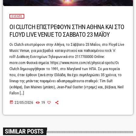
EVENTS
ΟΙ CLUTCH ΕΠΙΣΤΡΕΦΟΥΝ ΣΤΗΝ ΑΘΗΝΑ ΚΑΙ ΣΤΟ
FLOYD LIVE VENUE ΤΟ ΣΑΒΒΑΤΟ 23 ΜΑΪΟΥ
Οι Clutch επιστρέφουν στην Αθήνα, το Σάββατο 23 Μαΐου, στο Floyd Live
Music Venue, για μια βραδιά καταιγιστικού και παθιασμένου rock 'n'
roll! Διάθεση Εισιτηρίων:Τηλεφωνικά στο 2117700000 Online:
more.com Φυσικά σημεία: https://www.more.com/el/physical-spots/Οι
Clutch δημιουργήθηκαν το 1991, στο Maryland των ΗΠΑ. Σε μια πορεία
που, όταν έρθουν ξανά στην Ελλάδα, θα έχει συμπληρώσει 35 χρόνια, το
lineup της μπάντας παραμένει αδιαπραγμάτευτα σταθερό: Tim Sult
(κιθάρα), Dan Maines (μπάσο), Jean-Paul Gaster (ντραμς) και, βέβαια, Neil
Fallon […]
today
22/05/2026
19
SIMILAR POSTS