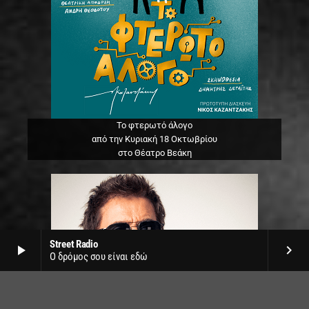
Το φτερωτό άλογο
από την Κυριακή 18 Οκτωβρίου
στο Θέατρο Βεάκη
Street Radio
play_arrow
keyboard_arrow_right
Ο δρόμος σου είναι εδώ