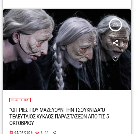
insert_link
ΠΟΛΙΤΙΣΤΙΚΆ
“ΟΙ ΓΡΙΕΣ ΠΟΥ ΜΑΖΕΥΟΥΝ ΤΗΝ ΤΣΟΥΚΝΙΔΑ”Ο
ΤΕΛΕΥΤΑΙΟΣ ΚΥΚΛΟΣ ΠΑΡΑΣΤΑΣΕΩΝ ΑΠΟ ΤΙΣ 5
ΟΚΤΩΒΡΙΟΥ
today
04/08/2026
6