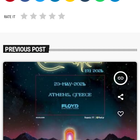
RATE IT
PREVIOUS POST
insert_link