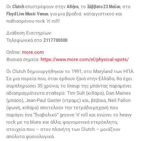
Οι
Clutch
επιστρέφουν στην
Αθήνα
, το
Σάββατο 23 Μαΐου
, στο
Floyd Live Music Venue
, για μια βραδιά καταιγιστικού και
παθιασμένου rock ‘n’ roll!
Διάθεση Εισιτηρίων:
Τηλεφωνικά στο
2117700000
Online:
more.com
Φυσικά σημεία:
https://www.more.com/el/physical-spots/
Οι Clutch δημιουργήθηκαν το 1991, στο Maryland των ΗΠΑ.
Σε μια πορεία που, όταν έρθουν ξανά στην Ελλάδα, θα έχει
συμπληρώσει 35 χρόνια, το lineup της μπάντας παραμένει
αδιαπραγμάτευτα σταθερό: Tim Sult (κιθάρα), Dan Maines
(μπάσο), Jean-Paul Gaster (ντραμς) και, βέβαια, Neil Fallon
(φωνή, κιθάρα) αποτελούν την τετράδα-μηχανή που
παράγει ένα “διαβολικό” groove ‘n’ roll και ενώνει το heavy
rock με τα blues και άλλα, φαινομενικά ετερόκλητα,
στοιχεία που – στον πλανήτη των Clutch – μοιάζουν
απόλυτα φυσιολογικά.