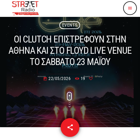
menu
EVENTS
ΟΙ CLUTCH ΕΠΙΣΤΡΕΦΟΥΝ ΣΤΗΝ
ΑΘΗΝΑ ΚΑΙ ΣΤΟ FLOYD LIVE VENUE
ΤΟ ΣΑΒΒΑΤΟ 23 ΜΑΪΟΥ
22/05/2026
19
today
share
email