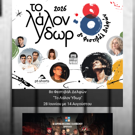
8ο Φεστιβάλ Δελφών
"Το Λάλον Ύδωρ"
28 Ιουνίου με 14 Αυγούστου