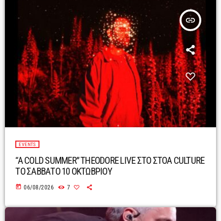
insert_link
EVENTS
“A COLD SUMMER” THEODORE LIVE ΣΤΟ ΣΤΟΑ CULTURE
ΤΟ ΣΑΒΒΑΤΟ 10 ΟΚΤΩΒΡΙΟΥ
today
06/08/2026
7