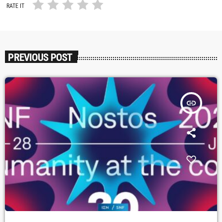
RATE IT
PREVIOUS POST
insert_link