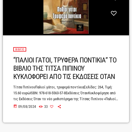
ΒΙΒΛΊΟ
“ΠΑΛΙΟΙ ΓΑΤΟΙ, ΤΡΥΦΕΡΑ ΠΟΝΤΙΚΙΑ” ΤΟ
ΒΙΒΛΙΟ ΤΗΣ ΤΙΤΣΑ ΠΙΠΙΝΟΥ
ΚΥΚΛΟΦΟΡΕΙ ΑΠΟ ΤΙΣ ΕΚΔΟΣΕΙΣ ΟΤΑΝ
Τίτσα ΠιπίνουΠαλιοί γάτοι, τρυφερά ποντίκιαΣελίδες: 264, Τιμή:
15.60 ευρώISBN: 978-618-5563-57-8Εκδόσεις ΌτανΚυκλοφόρησε από
τις Εκδόσεις Όταν το νέο μυθιστόρημα της Τίτσας Πιπίνου «Παλιοί
γάτοι, τρυφερά ποντίκια».Μια ιστορία έρωτα και προδοσίας που
today
09/08/2024
33
ξετυλίγεται πολλά χρόνια πριν, στα ασφυκτικά όρια μιας μικρής,
επαρχιακής, ελληνικής πόλης, που ψάχνει να βρει τον βηματισμό
της. Σε μια εποχή αυστηρή και σκληρή που το να υπερβεί κάποιος τα
όρια της ηθικής ισοδυναμούσε με εξοστρακισμό και καταδικαζόταν