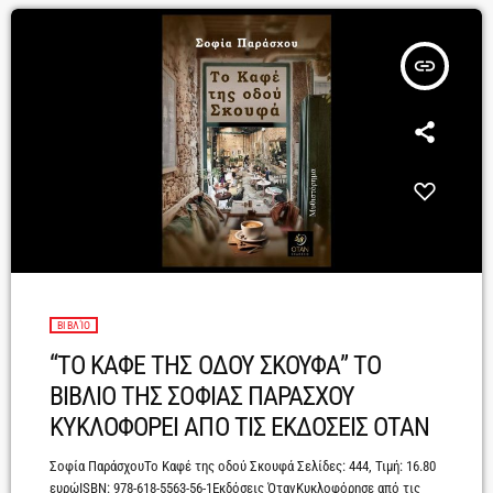
να […]
insert_link
ΒΙΒΛΊΟ
“ΤΟ ΚΑΦΕ ΤΗΣ ΟΔΟΥ ΣΚΟΥΦΑ” ΤΟ
ΒΙΒΛΙΟ ΤΗΣ ΣΟΦΙΑΣ ΠΑΡΑΣΧΟΥ
ΚΥΚΛΟΦΟΡΕΙ ΑΠΟ ΤΙΣ ΕΚΔΟΣΕΙΣ ΟΤΑΝ
Σοφία ΠαράσχουΤο Καφέ της οδού Σκουφά Σελίδες: 444, Τιμή: 16.80
ευρώISBN: 978-618-5563-56-1Εκδόσεις ΌτανΚυκλοφόρησε από τις