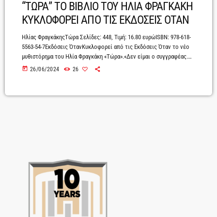
“ΤΩΡΑ” ΤΟ ΒΙΒΛΙΟ ΤΟΥ ΗΛΙΑ ΦΡΑΓΚΑΚΗ
ΚΥΚΛΟΦΟΡΕΙ ΑΠΟ ΤΙΣ ΕΚΔΟΣΕΙΣ ΟΤΑΝ
Ηλίας ΦραγκάκηςΤώρα Σελίδες: 448, Τιμή: 16.80 ευρώISBN: 978-618-
5563-54-7Εκδόσεις ΌτανΚυκλοφορεί από τις Εκδόσεις Όταν το νέο
μυθιστόρημα του Ηλία Φραγκάκη «Τώρα».«Δεν είμαι ο συγγραφέας.
Δεν είμαι καν συγγραφέας. Αυτό ήθελα να πω. Να ξεκαθαρίσω προς
today
26/06/2024
26
αποφυγήν. Κι ούτε έτυχε να σχετιστώ με τον συγγραφέα που κι
αυτός δεν ήταν συγγραφέας. Το τονίζω προς αποφυγήν».Με τα
πρώτα λόγια του βιβλίου, καταλαβαίνουμε πως αυτό που θα
ακολουθήσει είναι κάτι εκρηκτικό, ένα αντι-μυθιστόρημα θα […]