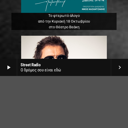
Το φτερωτό άλογο
από την Κυριακή 18 Οκτωβρίου
στο Θέατρο Βεάκη
Street Radio
play_arrow
keyboard_arrow_right
Ο δρόμος σου είναι εδώ
Jean Michel Jarre live