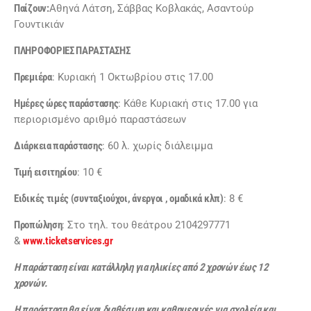
Παίζουν:
Αθηνά Λάτση, Σάββας Κοβλακάς, Ασαντούρ
Γουντικιάν
ΠΛΗΡΟΦΟΡΙΕΣ ΠΑΡΑΣΤΑΣΗΣ
Πρεμιέρα
: Κυριακή 1 Οκτωβρίου στις 17.00
Ημέρες ώρες παράστασης
: Κάθε Κυριακή στις 17.00 για
περιορισμένο αριθμό παραστάσεων
Διάρκεια παράστασης
: 60 λ. χωρίς διάλειμμα
Τιμή εισιτηρίου
: 10 €
Ειδικές τιμές (συνταξιούχοι, άνεργοι , ομαδικά κλπ)
: 8 €
Προπώληση
: Στο τηλ. του θεάτρου 2104297771
&
www.ticketservices.gr
Η παράσταση είναι κατάλληλη για ηλικίες από 2 χρονών έως 12
χρονών.
Η παράσταση θα είναι διαθέσιμη και καθημερινές για σχολεία και