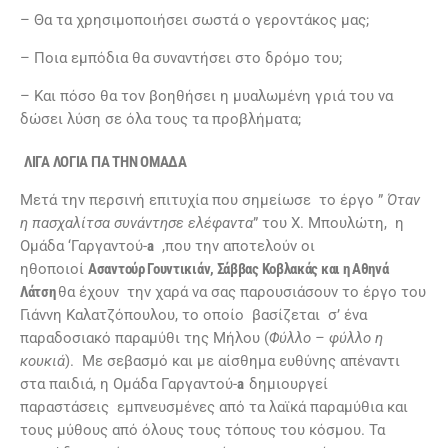
– Θα τα χρησιμοποιήσει σωστά ο γεροντάκος μας;
– Ποια εμπόδια θα συναντήσει στο δρόμο του;
– Και πόσο θα τον βοηθήσει η μυαλωμένη γριά του να
δώσει λύση σε όλα τους τα προβλήματα;
ΛΙΓΑ ΛΟΓΙΑ ΓΙΑ ΤΗΝ ΟΜΑΔΑ
Μετά την περσινή επιτυχία που σημείωσε το έργο ”
Όταν
η πασχαλίτσα συνάντησε ελέφαντα
” του Χ. Μπουλώτη, η
Ομάδα ‘Γαργαντού-
a
,που την αποτελούν οι
ηθοποιοί
Ασαντούρ Γουντικιάν, Σάββας Κοβλακάς και η Αθηνά
Λάτση
θα έχουν την χαρά να σας παρουσιάσουν το έργο του
Γιάννη Καλατζόπουλου, το οποίο βασίζεται σ’ ένα
παραδοσιακό παραμύθι της Μήλου (
Φύλλο – φύλλο η
κουκιά
). Με σεβασμό και με αίσθημα ευθύνης απέναντι
στα παιδιά, η Ομάδα Γαργαντού-
a
δημιουργεί
παραστάσεις εμπνευσμένες από τα λαϊκά παραμύθια και
τους μύθους από όλους τους τόπους του κόσμου. Τα