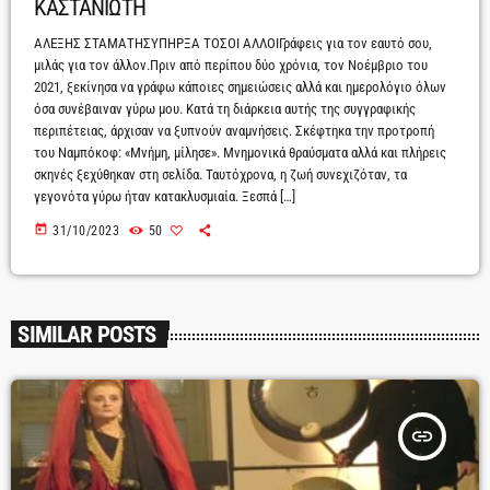
ΚΑΣΤΑΝΙΩΤΗ
ΑΛΕΞΗΣ ΣΤΑΜΑΤΗΣΥΠΗΡΞΑ ΤΟΣΟΙ ΑΛΛΟΙΓράφεις για τον εαυτό σου,
μιλάς για τον άλλον.Πριν από περίπου δύο χρόνια, τον Νοέμβριο του
2021, ξεκίνησα να γράφω κάποιες σημειώσεις αλλά και ημερολόγιο όλων
όσα συνέβαιναν γύρω μου. Κατά τη διάρκεια αυτής της συγγραφικής
περιπέτειας, άρχισαν να ξυπνούν αναμνήσεις. Σκέφτηκα την προτροπή
του Ναμπόκοφ: «Μνήμη, μίλησε». Μνημονικά θραύσματα αλλά και πλήρεις
σκηνές ξεχύθηκαν στη σελίδα. Ταυτόχρονα, η ζωή συνεχιζόταν, τα
γεγονότα γύρω ήταν κατακλυσμιαία. Ξεσπά […]
today
31/10/2023
50
SIMILAR POSTS
insert_link