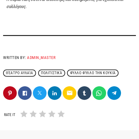
συλλόγους.
WRITTEN BY:
ADMIN_MASTER
ΘΈΑΤΡΟ ΑΥΛΑΊΑ
ΠΟΛΙΤΙΣΤΙΚΆ
ΦΎΛΛΟ ΦΎΛΛΟ ΤΗΝ ΚΟΥΚΙΆ
email
RATE IT