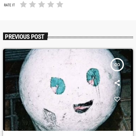
RATE IT
PREVIOUS POST
insert_link