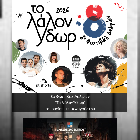
8ο Φεστιβάλ Δελφών
"Το Λάλον Ύδωρ"
28 Ιουνίου με 14 Αυγούστου