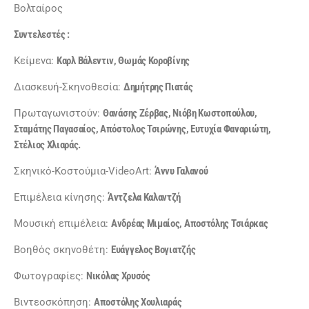
Βολταίρος
Συντελεστές :
Κείμενα:
Καρλ Βάλεντιν, Θωμάς Κοροβίνης
Διασκευή-Σκηνοθεσία:
Δημήτρης Πιατάς
Πρωταγωνιστούν:
Θανάσης Ζέρβας, Νιόβη Κωστοπούλου,
Σταμάτης Παγασαίος, Απόστολος Τσιρώνης, Ευτυχία Φαναριώτη,
Στέλιος Χλιαράς.
Σκηνικό-Κοστούμια-VideoArt:
Άννυ Γαλανού
Επιμέλεια κίνησης:
Άντζελα Καλαντζή
Μουσική επιμέλεια:
Ανδρέας Μιμαίος, Αποστόλης Τσιάρκας
Βοηθός σκηνοθέτη:
Ευάγγελος Βογιατζής
Φωτογραφίες:
Νικόλας Χρυσός
Βιντεοσκόπηση:
Αποστόλης Χουλιαράς