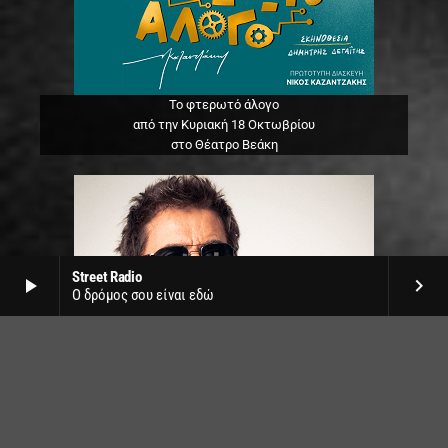
Το φτερωτό άλογο
από την Κυριακή 18 Οκτωβρίου
στο Θέατρο Βεάκη
Street Radio
play_arrow
keyboard_arrow_right
Ο δρόμος σου είναι εδώ