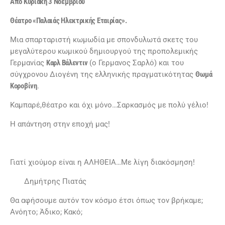
Από Κυριακή 3 Νοέμβριου
Θέατρο «Παλαιάς Ηλεκτρικής Εταιρίας».
Μια σπαρταριστή κωμωδία με σπονδυλωτά σκετς του
μεγαλύτερου κωμικού δημιουργού της προπολεμικής
Γερμανίας
Καρλ Βάλεντιν
(ο Γερμανος Σαρλό) και του
σύγχρονου Διογένη της ελληνικής πραγματικότητας
Θωμά
Κοροβίνη
.
Καμπαρέ,θέατρο και όχι μόνο…Σαρκασμός με πολύ γέλιο!
Η απάντηση στην εποχή μας!
Γιατί χιούμορ είναι η ΑΛΗΘΕΙΑ…Με λίγη διακόσμηση!
Δημήτρης Πιατάς
Θα αφήσουμε αυτόν τον κόσμο έτσι όπως τον βρήκαμε;
Ανόητο; Άδικο; Κακό;