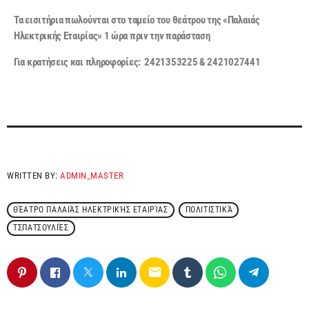
Τα εισιτήρια πωλούνται στο ταμείο του θεάτρου της «Παλαιάς
Ηλεκτρικής Εταιρίας» 1 ώρα πριν την παράσταση
Για κρατήσεις και πληροφορίες: 2421353225 & 2421027441
WRITTEN BY:
ADMIN_MASTER
ΘΈΑΤΡΟ ΠΑΛΑΙΆΣ ΗΛΕΚΤΡΙΚΉΣ ΕΤΑΙΡΊΑΣ
ΠΟΛΙΤΙΣΤΙΚΆ
ΤΣΠΑΤΣΟΥΛΙΈΣ
email