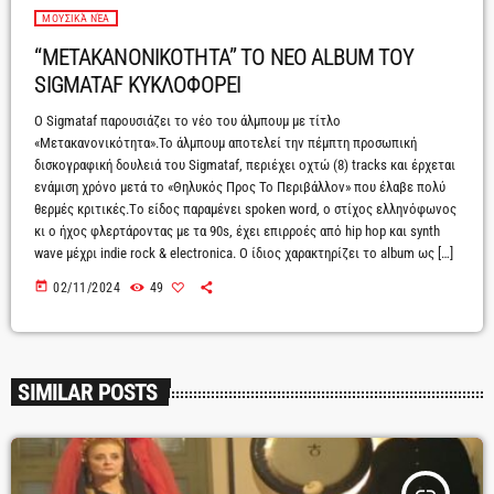
ΜΟΥΣΙΚΆ ΝΈΑ
“METAKANONIKOTHTA” ΤΟ NEO ALBUM ΤΟΥ
SIGMATAF ΚΥΚΛΟΦΟΡΕΙ
O Sigmataf παρουσιάζει το νέο του άλμπουμ με τίτλο
«Μετακανονικότητα».To άλμπουμ αποτελεί την πέμπτη προσωπική
δισκογραφική δουλειά του Sigmataf, περιέχει οχτώ (8) tracks και έρχεται
ενάμιση χρόνο μετά το «Θηλυκός Προς Το Περιβάλλον» που έλαβε πολύ
θερμές κριτικές.Tο είδος παραμένει spoken word, o στίχος ελληνόφωνος
κι ο ήχος φλερτάροντας με τα 90s, έχει επιρροές από hip hop και synth
wave μέχρι indie rock & electronica. Ο ίδιος χαρακτηρίζει το album ως […]
today
02/11/2024
49
SIMILAR POSTS