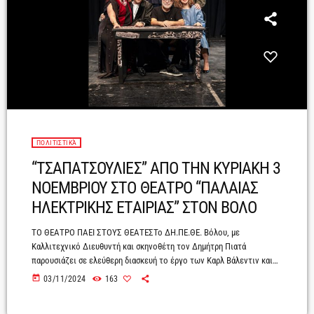
ΠΟΛΙΤΙΣΤΙΚΆ
“ΤΣΑΠΑΤΣΟΥΛΙΕΣ” ΑΠΟ ΤΗΝ ΚΥΡΙΑΚΗ 3
ΝΟΕΜΒΡΙΟΥ ΣΤΟ ΘΕΑΤΡΟ “ΠΑΛΑΙΑΣ
ΗΛΕΚΤΡΙΚΗΣ ΕΤΑΙΡΙΑΣ” ΣΤΟΝ ΒΟΛΟ
ΤΟ ΘΕΑΤΡΟ ΠΑΕΙ ΣΤΟΥΣ ΘΕΑΤΕΣΤο ΔΗ.ΠΕ.ΘΕ. Βόλου, με
Καλλιτεχνικό Διευθυντή και σκηνοθέτη τον Δημήτρη Πιατά
παρουσιάζει σε ελεύθερη διασκευή το έργο των Καρλ Βάλεντιν και
Θωμά Κοροβίνη.« ΤΣΑΠΑΤΣΟΥΛΙΕΣ »Από Κυριακή 3 Νοέμβριου
today
03/11/2024
163
Θέατρο «Παλαιάς Ηλεκτρικής Εταιρίας».Μια σπαρταριστή κωμωδία
με σπονδυλωτά σκετς του μεγαλύτερου κωμικού δημιουργού της