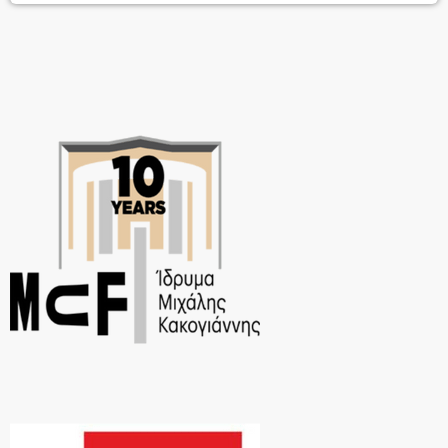
προπολεμικής Γερμανίας Καρλ Βάλεντιν (ο Γερμανος Σαρλό) και του
σύγχρονου Διογένη της ελληνικής πραγματικότητας Θωμά
Κοροβίνη.Καμπαρέ,θέατρο και όχι μόνο…Σαρκασμός με πολύ γέλιο!Η
απάντηση στην […]