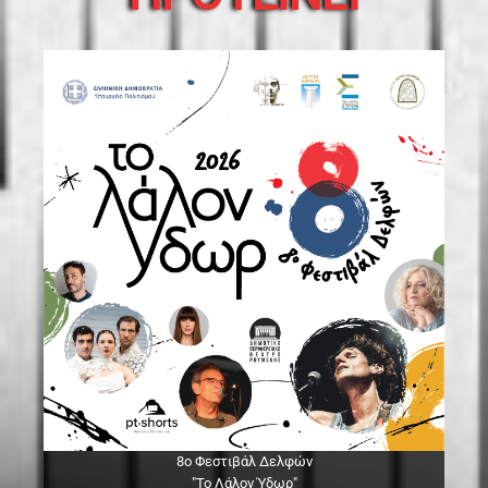
8ο Φεστιβάλ Δελφών
"Το Λάλον Ύδωρ"