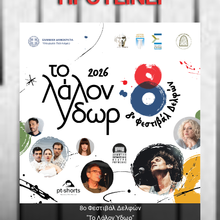
8ο Φεστιβάλ Δελφών
"Το Λάλον Ύδωρ"