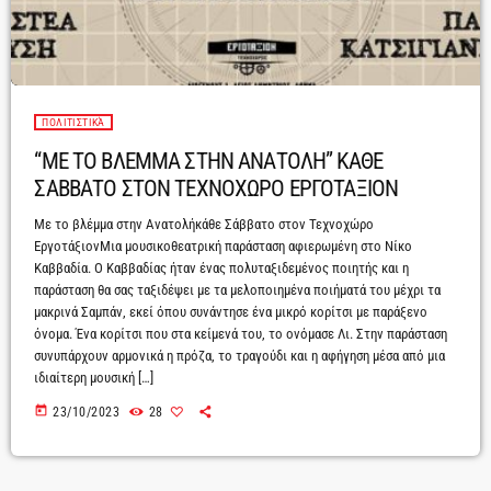
ΠΟΛΙΤΙΣΤΙΚΆ
“ΜΕ ΤΟ ΒΛΕΜΜΑ ΣΤΗΝ ΑΝΑΤΟΛΗ” ΚΑΘΕ
ΣΑΒΒΑΤΟ ΣΤΟΝ ΤΕΧΝΟΧΩΡΟ ΕΡΓΟΤΑΞΙΟΝ
Με το βλέμμα στην Ανατολήκάθε Σάββατο στον Τεχνοχώρο
ΕργοτάξιονΜια μουσικοθεατρική παράσταση αφιερωμένη στο Νίκο
Καββαδία. Ο Καββαδίας ήταν ένας πολυταξιδεμένος ποιητής και η
παράσταση θα σας ταξιδέψει με τα μελοποιημένα ποιήματά του μέχρι τα
μακρινά Σαμπάν, εκεί όπου συνάντησε ένα μικρό κορίτσι με παράξενο
όνομα. Ένα κορίτσι που στα κείμενά του, το ονόμασε Λι. Στην παράσταση
συνυπάρχουν αρμονικά η πρόζα, το τραγούδι και η αφήγηση μέσα από μια
ιδιαίτερη μουσική […]
today
23/10/2023
28