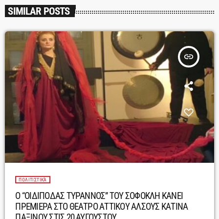
SIMILAR POSTS
insert_link
ΠΟΛΙΤΙΣΤΙΚΆ
Ο “ΟΙΔΙΠΟΔΑΣ ΤΥΡΑΝΝΟΣ” ΤΟΥ ΣΟΦΟΚΛΗ ΚΑΝΕΙ
ΠΡΕΜΙΕΡΑ ΣΤΟ ΘΕΑΤΡΟ ΑΤΤΙΚΟΥ ΑΛΣΟΥΣ ΚΑΤΙΝΑ
ΠΑΞΙΝΟΥ ΣΤΙΣ 20 ΑΥΓΟΥΣΤΟΥ