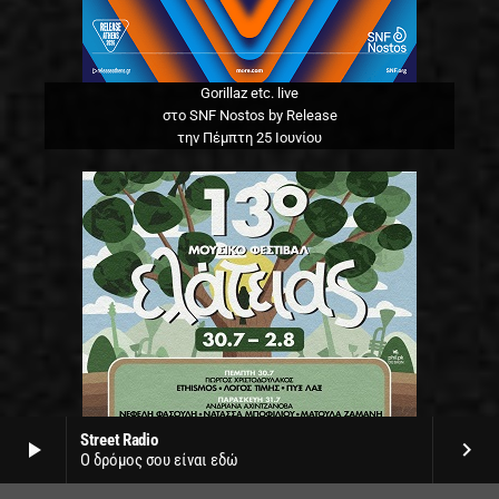
Gorillaz etc. live
στο SNF Nostos by Release
την Πέμπτη 25 Ιουνίου
Street Radio
play_arrow
keyboard_arrow_right
Ο δρόμος σου είναι εδώ