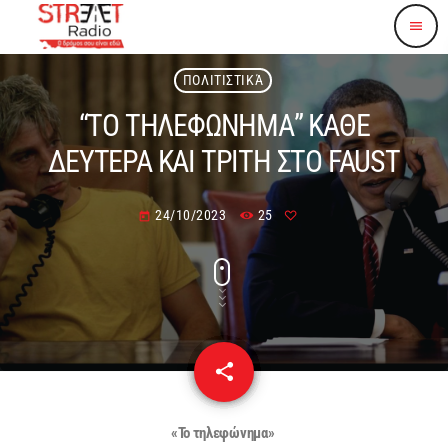
menu
ΠΟΛΙΤΙΣΤΙΚΆ
“ΤΟ ΤΗΛΕΦΩΝΗΜΑ” ΚΑΘΕ
ΔΕΥΤΕΡΑ ΚΑΙ ΤΡΙΤΗ ΣΤΟ FAUST
24/10/2023
25
today
share
email
«Το τηλεφώνημα»