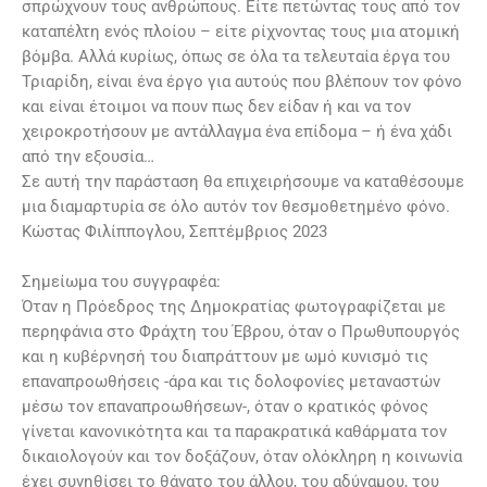
σπρώχνουν τους ανθρώπους. Είτε πετώντας τους από τον
καταπέλτη ενός πλοίου – είτε ρίχνοντας τους μια ατομική
βόμβα. Αλλά κυρίως, όπως σε όλα τα τελευταία έργα του
Τριαρίδη, είναι ένα έργο για αυτούς που βλέπουν τον φόνο
και είναι έτοιμοι να πουν πως δεν είδαν ή και να τον
χειροκροτήσουν με αντάλλαγμα ένα επίδομα – ή ένα χάδι
από την εξουσία…
Σε αυτή την παράσταση θα επιχειρήσουμε να καταθέσουμε
μια διαμαρτυρία σε όλο αυτόν τον θεσμοθετημένο φόνο.
Κώστας Φιλίππογλου, Σεπτέμβριος 2023
Σημείωμα του συγγραφέα:
Όταν η Πρόεδρος της Δημοκρατίας φωτογραφίζεται με
περηφάνια στο Φράχτη του Έβρου, όταν ο Πρωθυπουργός
και η κυβέρνησή του διαπράττουν με ωμό κυνισμό τις
επαναπροωθήσεις -άρα και τις δολοφονίες μεταναστών
μέσω τον επαναπροωθήσεων-, όταν ο κρατικός φόνος
γίνεται κανονικότητα και τα παρακρατικά καθάρματα τον
δικαιολογούν και τον δοξάζουν, όταν ολόκληρη η κοινωνία
έχει συνηθίσει το θάνατο του άλλου, του αδύναμου, του