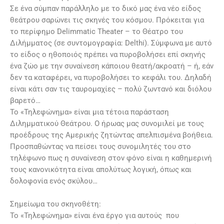
Σε ένα σύμπαν παράλληλο με το δικό μας ένα νέο είδος
θεάτρου σαρώνει τις σκηνές του κόσμου. Πρόκειται για
το περίφημο Delimmatic Theater – το Θέατρο του
Διλήμματος (σε συντομογραφία: Delthi). Σύμφωνα με αυτό
το είδος ο ηθοποιός πρέπει να πυροβολήσει επί σκηνής
ένα ζώο με την συναίνεση κάποιου θεατή/ακροατή – ή, εάν
δεν τα καταφέρει, να πυροβολήσει το κεφάλι του. Δηλαδή
είναι κάτι σαν τις ταυρομαχίες – πολύ ζωντανό και διόλου
βαρετό…
Το «Τηλεφώνημα» είναι μια τέτοια παράσταση
Διλημματικού Θεάτρου. Ο ήρωας μας συνομιλεί με τους
προέδρους της Αμερικής ζητώντας απελπισμένα βοήθεια.
Προσπαθώντας να πείσει τους συνομιλητές του στο
τηλέφωνο πως η συναίνεση στον φόνο είναι η καθημερινή
τους κανονικότητα είναι απολύτως λογική, όπως και
δολοφονία ενός σκύλου…
Σημείωμα του σκηνοθέτη:
Το «Τηλεφώνημα» είναι ένα έργο για αυτούς που