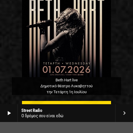
Beth Hart live
Δημοτικό θέατρο Λυκαβηττού
την Τετάρτη 1η Ιουλίου
Street Radio
play_arrow
keyboard_arrow_right
Ο δρόμος σου είναι εδώ