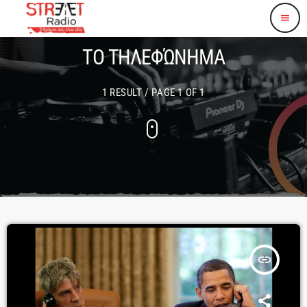
menu
ΤΟ ΤΗΛΕΦΏΝΗΜΑ
1 RESULT / PAGE 1 OF 1
insert_link