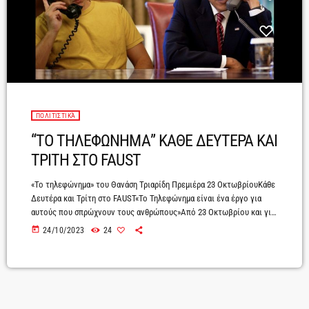
ΠΟΛΙΤΙΣΤΙΚΆ
“ΤΟ ΤΗΛΕΦΩΝΗΜΑ” ΚΑΘΕ ΔΕΥΤΕΡΑ ΚΑΙ
ΤΡΙΤΗ ΣΤΟ FAUST
«Το τηλεφώνημα» του Θανάση Τριαρίδη Πρεμιέρα 23 ΟκτωβρίουΚάθε
Δευτέρα και Τρίτη στο FAUST«Το Τηλεφώνημα είναι ένα έργο για
αυτούς που σπρώχνουν τους ανθρώπους»Από 23 Οκτωβρίου και για
λίγα Δευτερότριτα, στη σκηνή του FAUST, «Το τηλεφώνημα» του
today
24/10/2023
24
Θανάση Τριαρίδη, θα κουδουνίζει έντονα, αφυπνίζοντας τις
κοιμισμένες μας συνειδήσεις. Ο Κώστας Φιλίππογλου θα
σκηνοθετήσει τον Χάρη Τζωρτζάκη στον νέο ανατρεπτικό μονόλογο
του πάντα εκρηκτικού Έλληνα συγγραφέα. Πρόκειται για ένα
πολιτικό έργο που αναφέρεται στον φόνο που […]