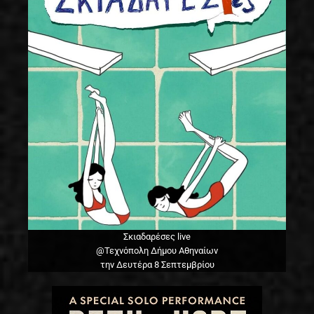
Σκιαδαρέσες live
@Τεχνόπολη Δήμου Αθηναίων
την Δευτέρα 8 Σεπτεμβρίου