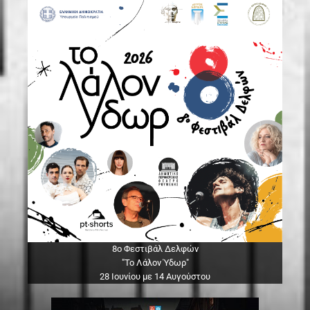
8ο Φεστιβάλ Δελφών
"Το Λάλον Ύδωρ"
28 Ιουνίου με 14 Αυγούστου