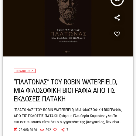
ΒΙΒΛΙΟΓΩΝΙΆ
“ΠΛΑΤΩΝΑΣ” TΟΥ ROBIN WATERFIELD,
ΜΙΑ ΦΙΛΟΣΟΦΙΚΗ ΒΙΟΓΡΑΦΙΑ ΑΠΟ ΤΙΣ
ΕΚΔΟΣΕΙΣ ΠΑΤΑΚΗ
“ΠΛΑΤΩΝΑΣ" ΤOY ROBIN WATERFIELD, ΜΙΑ ΦΙΛΟΣΟΦΙΚΗ ΒΙΟΓΡΑΦΙΑ,
ΑΠΟ ΤΙΣ ΕΚΔΟΣΕΙΣ ΠΑΤΑΚΗ Γράφει η Ελευθερία ΚαμπούρογλουΤο
πιο εντυπωσιακό είναι ότι ο συγγραφέας της βιογραφίας, δεν είναι
Έλληνας. Έχει όμως βαθιά και εμπεριστατωμένη γνώση για το έργο
today
28/05/2026
392
7
και τις προεκτάσεις της πλατωνικής φιλοσοφίας στην ανθρώπινη