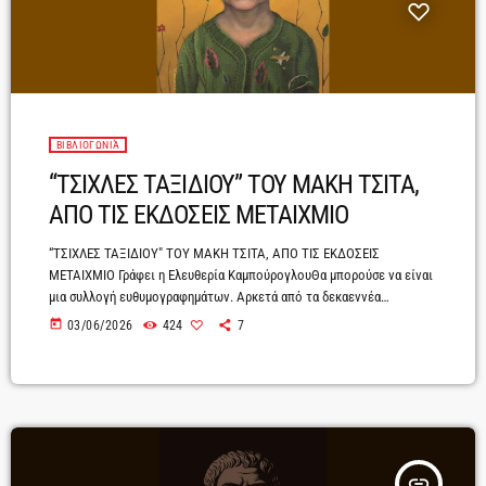
ΒΙΒΛΙΟΓΩΝΙΆ
“ΤΣΙΧΛΕΣ ΤΑΞΙΔΙΟΥ” TΟΥ ΜΑΚΗ ΤΣΙΤΑ,
ΑΠΟ ΤΙΣ ΕΚΔΟΣΕΙΣ ΜΕΤΑΙΧΜΙΟ
“ΤΣΙΧΛΕΣ ΤΑΞΙΔΙΟΥ" ΤOY ΜΑΚΗ ΤΣΙΤΑ, ΑΠΟ ΤΙΣ ΕΚΔΟΣΕΙΣ
ΜΕΤΑΙΧΜΙΟ Γράφει η Ελευθερία ΚαμπούρογλουΘα μπορούσε να είναι
μια συλλογή ευθυμογραφημάτων. Αρκετά από τα δεκαεννέα
διηγήματα περιέχουν ισχυρές δόσεις χιούμορ, όπως το «Συνέβη στο
today
03/06/2026
424
7
Κολωνάκι» ή «Η εκδήλωση», όμως όλα ισόποσα περιέχουν και μια
ισόρροπη δόση πικρίας. Είναι εκείνες οι ιστορίες που σε κάνουν να
χαμογελάς με θλίψη για τα μικρά και ευτράπελα της ζωής, για τη
μοίρα και την τύχη, τα […]
insert_link