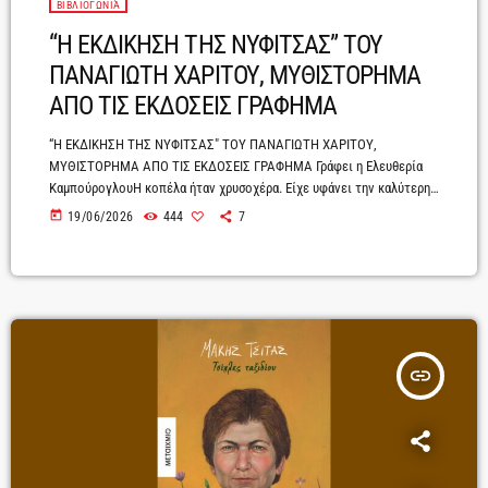
ΒΙΒΛΙΟΓΩΝΙΆ
“Η ΕΚΔΙΚΗΣΗ ΤΗΣ ΝΥΦΙΤΣΑΣ” TΟΥ
ΠΑΝΑΓΙΩΤΗ ΧΑΡΙΤΟΥ, ΜΥΘΙΣΤΟΡΗΜΑ
ΑΠΟ ΤΙΣ ΕΚΔΟΣΕΙΣ ΓΡΑΦΗΜΑ
“Η ΕΚΔΙΚΗΣΗ ΤΗΣ ΝΥΦΙΤΣΑΣ" ΤOY ΠΑΝΑΓΙΩΤΗ ΧΑΡΙΤΟΥ,
ΜΥΘΙΣΤΟΡΗΜΑ ΑΠΟ ΤΙΣ ΕΚΔΟΣΕΙΣ ΓΡΑΦΗΜΑ Γράφει η Ελευθερία
ΚαμπούρογλουΗ κοπέλα ήταν χρυσοχέρα. Είχε υφάνει την καλύτερη
προίκα του χωριού. Την παραμονή του γάμου της, η φθονερή αδελφή
today
19/06/2026
444
7
της έκλεψε όλα τα υφαντά και μαζί την τύχη και τον γαμπρό. Η
προδοσία της αδερφής της τής ράγισε την καρδιά. Έκλαιγε
μερόνυχτα μη μπορώντας να αντέξει τη ντροπή και τον πόνο. Δεν
ήθελε πια ούτε […]
insert_link