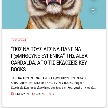
ΒΙΒΛΙΟΓΩΝΙΆ
“ΠΩΣ ΝΑ ΤΟΥΣ ΛΕΣ ΝΑ ΠΑΝΕ ΝΑ
Γ@ΜΗΘΟΥΝΕ ΕΥΓΕΝΙΚΑ” TΗΣ ALBA
CARDALDA, ΑΠΟ ΤΙΣ ΕΚΔΟΣΕΙΣ KEY
BOOKS
“ΠΩΣ ΝΑ ΤΟΥΣ ΛΕΣ ΝΑ ΠΑΝΕ ΝΑ Γ@ΜΗΘΟΥΝΕ ΕΥΓΕΝΙΚΑ" ΤΗΣ
ALBA CARDALDA, ΑΠΟ ΤΙΣ ΕΚΔΟΣΕΙΣ KEY BOOKS Γράφει η
Ελευθερία ΚαμπούρογλουΜη σε σοκάρει ο τίτλος, γιατί στην ουσία
είναι αυτό που αισθάνεσαι να ξεστομίσεις κάθε φορά που κάποιος σε
today
13/07/2026
485
7
πιέζει, σε χειρίζεται και σε οδηγεί με τη συμπεριφορά του να πεις
ναι, ενώ το μόνο που πραγματικά θέλεις είναι να πεις ένα ηχηρό
«όχι» ή ένα αποφασιστικό «ως εδώ».Η Alba […]