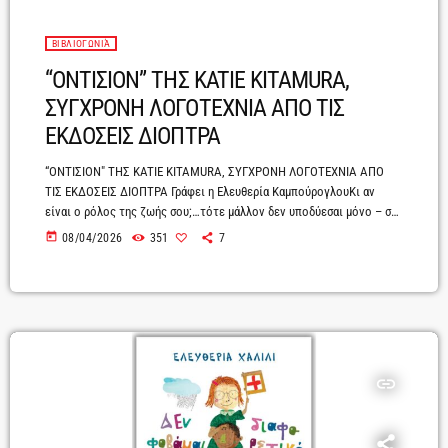
ΒΙΒΛΙΟΓΩΝΙΆ
“ΟΝΤΙΣΙΟΝ” TΗΣ KATIE KITAMURA,
ΣΥΓΧΡΟΝΗ ΛΟΓΟΤΕΧΝΙΑ ΑΠΟ ΤΙΣ
ΕΚΔΟΣΕΙΣ ΔΙΟΠΤΡΑ
“ΟΝΤΙΣΙΟΝ" ΤΗΣ KATIE KITAMURA, ΣΥΓΧΡΟΝΗ ΛΟΓΟΤΕΧΝΙΑ ΑΠΟ
ΤΙΣ ΕΚΔΟΣΕΙΣ ΔΙΟΠΤΡΑ Γράφει η Ελευθερία ΚαμπούρογλουΚι αν
είναι ο ρόλος της ζωής σου;…τότε μάλλον δεν υποδύεσαι μόνο – σε
διαμορφώνει και τον διαμορφώνεις.Στην πραγματική ζωή παίζεις σε
today
08/04/2026
351
7
πολλούς και διαφορετικούς ρόλους. Στη δουλειά, στις σχέσεις, στις
επιλογές, στις ευθύνες που αναλαμβάνεις, ως γονιός, ως φίλος, ως
εραστής. Ο τρόπος που επηρεάζεις τους άλλους, έστω και
ανεπαίσθητα, εμπεριέχει ένα ρόλο. Όχι απαραίτητα κάτι […]
insert_link