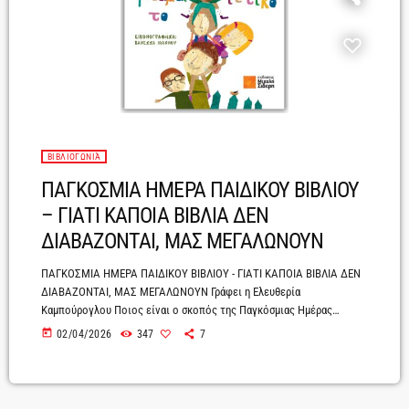
ΒΙΒΛΙΟΓΩΝΙΆ
ΠΑΓΚΟΣΜΙΑ ΗΜΕΡΑ ΠΑΙΔΙΚΟΥ ΒΙΒΛΙΟΥ
– ΓΙΑΤΙ ΚΑΠΟΙΑ ΒΙΒΛΙΑ ΔΕΝ
ΔΙΑΒΑΖΟΝΤΑΙ, ΜΑΣ ΜΕΓΑΛΩΝΟΥΝ
ΠΑΓΚΟΣΜΙΑ ΗΜΕΡΑ ΠΑΙΔΙΚΟΥ ΒΙΒΛΙΟΥ - ΓΙΑΤΙ ΚΑΠΟΙΑ ΒΙΒΛΙΑ ΔΕΝ
ΔΙΑΒΑΖΟΝΤΑΙ, ΜΑΣ ΜΕΓΑΛΩΝΟΥΝ Γράφει η Ελευθερία
Καμπούρογλου Ποιος είναι ο σκοπός της Παγκόσμιας Ημέρας
Παιδικού Βιβλίου; Να φέρει τα παιδιά κοντά στη λογοτεχνία; Να
today
02/04/2026
347
7
προβάλει το έργο των συγγραφέων; Είναι μια γιορτή; Μια δράση;
Μια εκδήλωση που κινητοποιεί και υπενθυμίζει την ανάγκη της
φιλαναγνωσίας στη ζωή των παιδιών μας; Σε έναν κόσμο όπου τα
παιδιά σνομπάρουν το βιβλίο από τα μικράτα […]