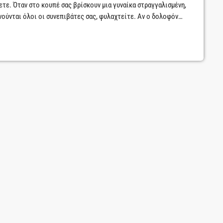
ετε. Όταν στο κουπέ σας βρίσκουν μια γυναίκα στραγγαλισμένη,
ύνται όλοι οι συνεπιβάτες σας, φυλαχτείτε. Αν ο δολοφόνος
στοι μεταξύ τους επιβάτες ταξιδεύουν στο ίδιο κουπέ με το