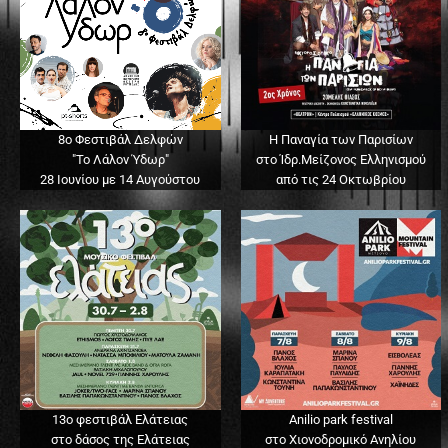
8ο Φεστιβάλ Δελφών
Η Παναγία των Παρισίων
"Το Λάλον Ύδωρ"
στο Ίδρ.Μείζονος Ελληνισμού
28 Ιουνίου με 14 Αυγούστου
από τις 24 Οκτωβρίου
13o φεστιβάλ Ελάτειας
Anilio park festival
στο δάσος της Ελάτειας
στο Χιονοδρομικό Ανηλίου