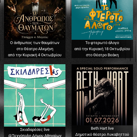
Ο άνθρωπος των θαυμάτων
Το φτερωτό άλογο
στο Θέατρο Αλκμήνη
από την Κυριακή 18 Οκτωβρίου
από την Κυριακή 4 Οκτωβρίου
στο Θέατρο Βεάκη
Beth Hart live
Σκιαδαρέσες live
Δημοτικό θέατρο Λυκαβηττού
@Τεχνόπολη Δήμου Αθηναίων