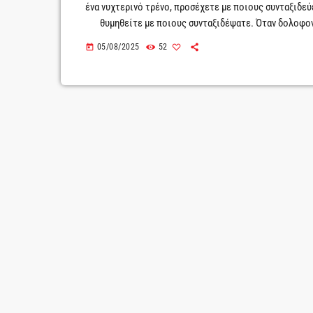
ένα νυχτερινό τρένο, προσέχετε με ποιους συνταξιδεύ
θυμηθείτε με ποιους συνταξιδέψατε. Όταν δολοφονο
δεν είστε εσείς, έχετε μπλέξει για τα καλά. Έξι άγνω
05/08/2025
52
today
νυχτερινό τρένο από τη Μασσαλία για το […]