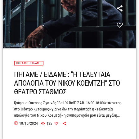
ΠΉΓΑΜΕ - ΕΊΔΑΜΕ
ΠΗΓΑΜΕ / ΕΙΔΑΜΕ : “Η ΤΕΛΕΥΤΑΙΑ
ΑΠΟΛΟΓΙΑ ΤΟΥ ΝΙΚΟΥ ΚΟΕΜΤΖΗ” ΣΤΟ
ΘΕΑΤΡΟ ΣΤΑΘΜΟΣ
Γράφει ο Θανάσης Σχοινάς "Ball 'n' Roll" ΣΑΒ. 16:00-18:00Φτάνοντας
στο Θέατρο «Σταθμός» για να δω την παράσταση η «Τελευταία
απολογία του Νίκου Κοεμτζή» η ανυπομονησία μου είναι μεγάλη.
Είναι η πρώτη παράσταση που θα δω τη φετινή χειμερινή σεζόν και
today
10/10/2024
135
οι προσδοκίες μου είναι υψηλές. Μπαίνοντας στο χώρο του θεάτρου
και αφού κάθομαι στη θέση μου παρατηρώ τη σκηνή. Εκεί βρίσκεται