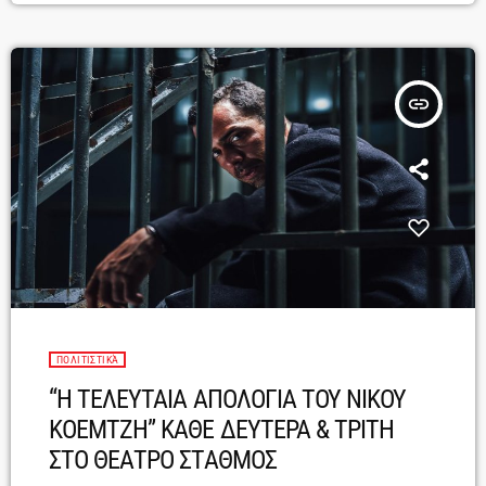
ένας άνθρωπος ρακένδυτος και φανερά ταλαιπωρημένος. Είναι ο
Νίκος […]
insert_link
ΠΟΛΙΤΙΣΤΙΚΆ
“H ΤΕΛΕΥΤΑΙΑ ΑΠΟΛΟΓΙΑ ΤΟΥ ΝΙΚΟΥ
ΚΟΕΜΤΖΗ” ΚΑΘΕ ΔΕΥΤΕΡΑ & ΤΡΙΤΗ
ΣΤΟ ΘΕΑΤΡΟ ΣΤΑΘΜΟΣ