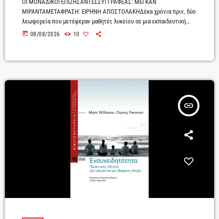
ΟΙ ΜΟΝΑΔΙΚΟΙ ΕΠΙΖΗΣΑΝΤΕΣΣΥΓΓΡΑΦΕΑΣ: ΜΕΓΚΑΝ
ΜΙΡΑΝΤΑΜΕΤΑΦΡΑΣΗ: ΕΙΡΗΝΗ ΑΠΟΣΤΟΛΑΚΗΔέκα χρόνια πριν, δύο
λεωφορεία που µετέφεραν µαθητές λυκείου σε µια εκπαιδευτική
εκδροµή συνετρίβησαν σε ένα φαράγγι στο Τεννεσσί. Από τη φονική
today
08/08/2026
10
πτώση επέζησαν µόλις εννέα παιδιά, οι ζωές των οποίων άλλαξαν
για πάντα.Η πρώτη επέτειος από το τραγικό συµβάν σηµαδεύεται
από την αυτοκτονία µίας από τις µαθήτριες της µοιραίας εκδροµής.
Οι υπόλοιποι επιζήσαντες αποφασίζουν να συγκεντρώνονται µια
φορά τον χρόνο, σε ένα αποµονωµένο […]
insert_link