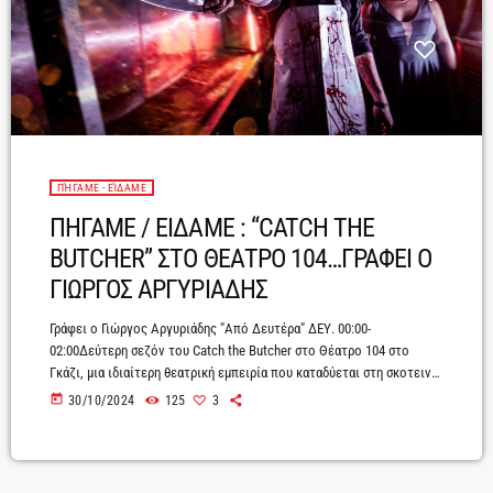
ΠΉΓΑΜΕ - ΕΊΔΑΜΕ
ΠΗΓΑΜΕ / ΕΙΔΑΜΕ : “CATCH THE
BUTCHER” ΣΤΟ ΘΕΑΤΡΟ 104…ΓΡΑΦΕΙ Ο
ΓΙΩΡΓΟΣ ΑΡΓΥΡΙΑΔΗΣ
Γράφει o Γιώργος Αργυριάδης "Από Δευτέρα" ΔΕΥ. 00:00-
02:00Δεύτερη σεζόν του Catch the Butcher στο Θέατρο 104 στο
Γκάζι, μια ιδιαίτερη θεατρική εμπειρία που καταδύεται στη σκοτεινή
πλευρά των ανθρώπινων σχέσεων, μέσα από τη σχέση μεταξύ μιας
today
30/10/2024
125
3
γυναίκας που αναζητά την απελευθέρωση και ενός κατά συρροή
δολοφόνου. Το έργο του Άνταμ Σάϊντελ συνδυάζει θρίλερ και μαύρο
χιούμορ με έντονη ψυχολογική φόρτιση, προσκαλώντας το κοινό σε
μια ενδοσκοπική ματιά στις δυναμικές του […]