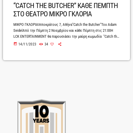
“CATCH THE BUTCHER” ΚΑΘΕ ΠΕΜΠΤΗ
ΣΤΟ ΘΕΑΤΡΟ ΜΙΚΡΟ ΓΚΛΟΡΙΑ
ΜΙΚΡΟ ΓΚΛΟΡΙΑΙπποκράτους 7, Αθήνα"Catch the Butcher"Του Adam
SeidelΑπό την Πέμπτη 2 Νοεμβρίου και κάθε Πέμπτη στις 21:00Η
LCK ENTERTAINMENT θα παρουσιάσει την μαύρη κωμωδία "Catch the
Butcher" του Adam Seidel, που τάραξε τα θεατρικά νερά στο
today
14/11/2023
34
Broadway το 2015 όταν έκανε πρεμιέρα, από την Πέμπτη 2
Νοεμβρίου και κάθε Πέμπτη στο Θέατρο Μικρό Γκλόρια, σε
σκηνοθεσία Λίνας Φούντογλου.Ένα σπουδαίο έργο με στοιχεία που
παραπέμπουν σε screwball comedy, παρουσιάζεται ως μαύρη […]