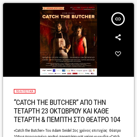
insert_link
ΠΟΛΙΤΙΣΤΙΚΆ
“CATCH THE BUTCHER” ΑΠΟ ΤΗΝ
ΤΕΤΑΡΤΗ 23 ΟΚΤΩΒΡΙΟΥ ΚΑΙ ΚΑΘΕ
ΤΕΤΑΡΤΗ & ΠΕΜΠΤΗ ΣΤΟ ΘΕΑΤΡΟ 104
«Catch the Butcher» Του Adam Seidel 2ος χρόνος επιτυχίας Θέατρο
104για περιορισμένο αριθμό παραστάσεωνΗ μαύρη κωμωδία «Catch