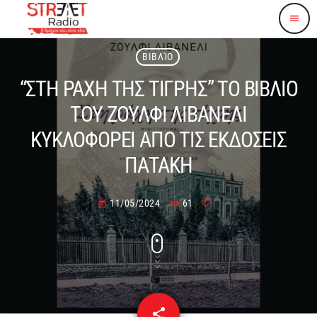
menu
ΒΙΒΛΊΟ
“ΣΤΗ ΡΑΧΗ ΤΗΣ ΤΙΓΡΗΣ” ΤΟ ΒΙΒΛΙΟ
ΤΟΥ ΖΟΥΛΦΙ ΛΙΒΑΝΕΛΙ
ΚΥΚΛΟΦΟΡΕΙ ΑΠΟ ΤΙΣ ΕΚΔΟΣΕΙΣ
ΠΑΤΑΚΗ
11/05/2024
61
today
share
email