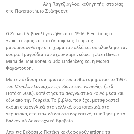
Αλή Γιαγτζίογλου, καθηγητής Ιστορίας
στο Πανεπιστήµιο Στάνφορντ
O Zoυλφί Λιβανελί γεννήθηκε το 1946. Είναι ίσως ο
γνωστότερος και πιο δηµοφιλής Τούρκος
µουσικοσυνθέτης στη χώρα του αλλά και σε ολόκληρο τον
κόσµο. Τραγούδια του έχουν ερµηνεύσει η Joan Baez, η
Maria del Mar Bonet, ο Udo Lindenberg και η Μαρία
Φαραντούρη.
Με την έκδοση του πρώτου του µυθιστορήµατος το 1997,
του
Μεγάλου Ευνούχου της Κωνσταντινούπολης
(Εκδ.
Πατάκη 2000), κατέκτησε το αναγνωστικό κοινό µέσα και
έξω από την Τουρκία. Το βιβλίο, που έχει µεταφραστεί
ακόµη στα αγγλικά, στα γαλλικά, στα ισπανικά, στα
γερµανικά, στα ιταλικά και στα κορεατικά, τιµήθηκε µε το
Βαλκανικό Λογοτεχνικό Βραβείο.
Από τις Εκδόσεις Πατάκη κυκλοφορούν επίσης τα