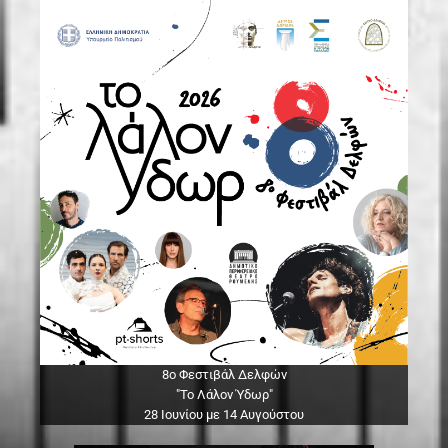
8ο Φεστιβάλ Δελφών
"Το Λάλον Ύδωρ"
28 Ιουνίου με 14 Αυγούστου