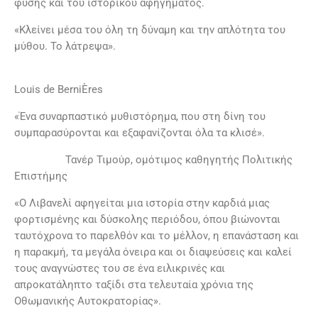
φύσης και του ιστορικού αφηγήµατος.
«Κλείνει µέσα του όλη τη δύναµη και την απλότητα του
µύθου. Το λάτρεψα».
Louis de BerniÈres
«Ένα συναρπαστικό µυθιστόρηµα, που στη δίνη του
συµπαρασύρονται και εξαφανίζονται όλα τα κλισέ».
Τανέρ Τιμούρ, οµότιµος καθηγητής Πολιτικής
Επιστήµης
«Ο Λιβανελί αφηγείται µια ιστορία στην καρδιά µιας
φορτισµένης και δύσκολης περιόδου, όπου βιώνονται
ταυτόχρονα το παρελθόν και το µέλλον, η επανάσταση και
η παρακµή, τα µεγάλα όνειρα και οι διαψεύσεις και καλεί
τους αναγνώστες του σε ένα ειλικρινές και
απροκατάληπτο ταξίδι στα τελευταία χρόνια της
Οθωµανικής Αυτοκρατορίας».