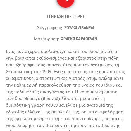
ΣΤΗ ΡΑΧΗ ΤΗΣ ΤΙΓΡΗΣ
Συγγραφέας:
ΖΟΥΛΦΙ ΛΙΒΑΝΕΛΙ
Μετάφραση:
ΦΡΑΓΚΩ ΚΑΡΑΟΓΛΑΝ
Ένας πανίσχυρος σουλτάνος, η «σκιά του θεού πάνω στη
γη», βρίσκεται εκθρονισµένος και εξόριστος στην πόλη
που εξέθρεψε τους επαναστάτες που τον ανέτρεψαν, τη
Θεσσαλονίκη του 1909. Ένας από αυτούς τους επαναστάτες
αξιωµατικούς, ο στρατιωτικός γιατρός Ατίφ, αναλαµβάνει
την καθηµερινή παρακολούθηση της υγείας του ίδιου και
της πολυµελούς οικογένειάς του. Η καθηµερινή επαφή
των δύο, θέσει, εχθρών εξελίσσεται µέσα από τη
διεισδυτική γραφή του Λιβανελί σε µια ανατοµία της
εξουσίας αλλά και της απώλειάς της, σε µια αναψηλάφηση
της αµφιλεγόµενης εποχής του Αµπντουλχαµίτ, σε µια εκ
νέου θεώρηση των βασικών ζητηµάτων της ανθρώπινης