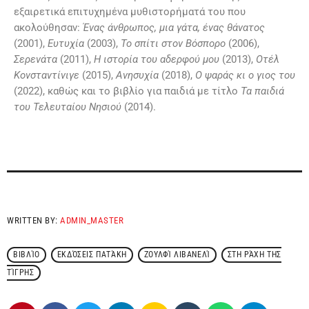
εξαιρετικά επιτυχηµένα µυθιστορήµατά του που
ακολούθησαν:
Ένας άνθρωπος, µια γάτα, ένας θάνατος
(2001),
Ευτυχία
(2003),
Το σπίτι στον Βόσπορο
(2006),
Σερενάτα
(2011),
H ιστορία του αδερφού µου
(2013),
Οτέλ
Κονσταντίνιγε
(2015),
Ανησυχία
(2018),
Ο ψαράς κι ο γιος του
(2022), καθώς και το βιβλίο για παιδιά µε τίτλο
Τα παιδιά
του Τελευταίου Νησιού
(2014).
WRITTEN BY:
ADMIN_MASTER
ΒΙΒΛΊΟ
ΕΚΔΌΣΕΙΣ ΠΑΤΆΚΗ
ΖΟΥΛΦΊ ΛΙΒΑΝΕΛΊ
ΣΤΗ ΡΆΧΗ ΤΗΣ
ΤΊΓΡΗΣ