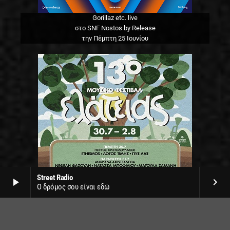
Gorillaz etc. live
στο SNF Nostos by Release
την Πέμπτη 25 Ιουνίου
Street Radio
play_arrow
keyboard_arrow_right
Ο δρόμος σου είναι εδώ
13o φεστιβάλ Ελάτειας
στο δάσος της Ελάτειας