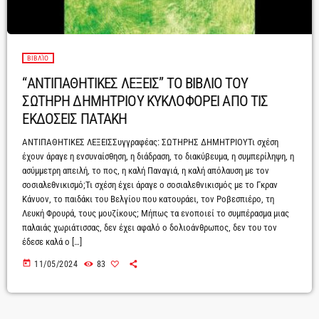
ΒΙΒΛΊΟ
“ΑΝΤΙΠΑΘΗΤΙΚΕΣ ΛΕΞΕΙΣ” ΤΟ ΒΙΒΛΙΟ ΤΟΥ
ΣΩΤΗΡΗ ΔΗΜΗΤΡΙΟΥ ΚΥΚΛΟΦΟΡΕΙ ΑΠΟ ΤΙΣ
ΕΚΔΟΣΕΙΣ ΠΑΤΑΚΗ
ΑΝΤΙΠΑΘΗΤΙΚΕΣ ΛΕΞΕΙΣΣυγγραφέας: ΣΩΤΗΡΗΣ ΔΗΜΗΤΡΙΟΥΤι σχέση
έχουν άραγε η ενσυναίσθηση, η διάδραση, το διακύβευµα, η συµπερίληψη, η
ασύµµετρη απειλή, το πος, η καλή Παναγιά, η καλή απόλαυση µε τον
σοσιαλεθνικισµό;Τι σχέση έχει άραγε ο σοσιαλεθνικισµός µε το Γκραν
Κάνυον, το παιδάκι του Βελγίου που κατουράει, τον Ροβεσπιέρο, τη
Λευκή Φρουρά, τους µουζίκους; Μήπως τα ενοποιεί το συµπέρασµα µιας
παλαιάς χωριάτισσας, δεν έχει αφαλό ο δολιοάνθρωπος, δεν του τον
έδεσε καλά ο […]
today
11/05/2024
83