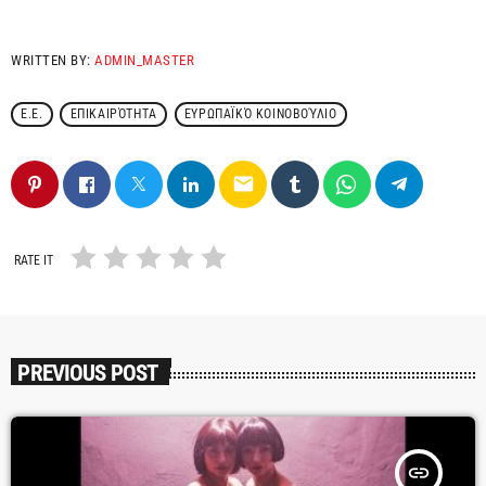
WRITTEN BY:
ADMIN_MASTER
Ε.Ε.
ΕΠΙΚΑΙΡΌΤΗΤΑ
ΕΥΡΩΠΑΪΚΌ ΚΟΙΝΟΒΟΎΛΙΟ
email
RATE IT
PREVIOUS POST
insert_link