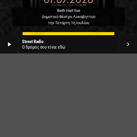
Beth Hart live
Δημοτικό θέατρο Λυκαβηττού
την Τετάρτη 1η Ιουλίου
Street Radio
play_arrow
keyboard_arrow_right
Ο δρόμος σου είναι εδώ
Plastiras Lake festival 2026
στο Βοτανικό Κήπο Νεοχωρίου