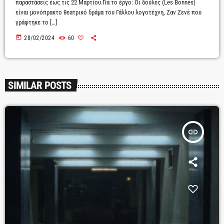
παραστάσεις έως τις 22 Μαρτίου.Για το έργο: Οι δούλες (Les Bonnes)
είναι μονόπρακτο θεατρικό δράμα του Γάλλου λογοτέχνη, Ζαν Ζενέ που
γράφτηκε το […]
today
28/02/2024
60
SIMILAR POSTS
insert_link