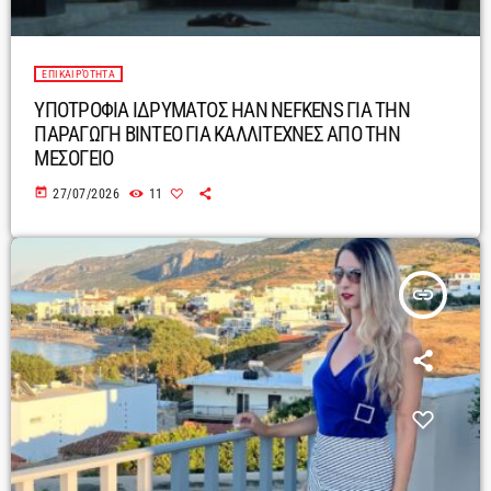
ΕΠΙΚΑΙΡΌΤΗΤΑ
ΥΠΟΤΡΟΦΙΑ ΙΔΡΥΜΑΤΟΣ HAN NEFKENS ΓΙΑ ΤΗΝ
ΠΑΡΑΓΩΓΗ ΒΙΝΤΕΟ ΓΙΑ ΚΑΛΛΙΤΕΧΝΕΣ ΑΠΟ ΤΗΝ
ΜΕΣΟΓΕΙΟ
today
27/07/2026
11
insert_link