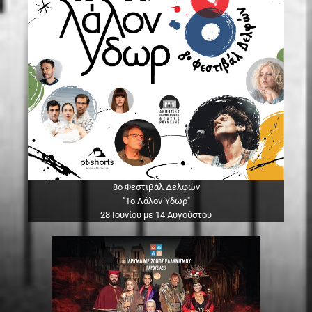
8ο Φεστιβάλ Δελφών
"Το Λάλον Ύδωρ"
28 Ιουνίου με 14 Αυγούστου