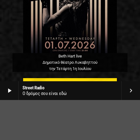
Beth Hart live
Δημοτικό θέατρο Λυκαβηττού
την Τετάρτη 1η Ιουλίου
Street Radio
play_arrow
keyboard_arrow_right
Ο δρόμος σου είναι εδώ