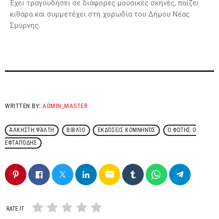
Έχει τραγουδήσει σε διάφορες μουσικές σκηνές, παίζει
κιθάρα και συμμετέχει στη χορωδία του Δήμου Νέας
Σμύρνης.
WRITTEN BY:
ADMIN_MASTER
ΆΛΚΗΣΤΗ ΨΆΛΤΗ
ΒΙΒΛΊΟ
ΕΚΔΌΣΕΙΣ ΚΟΜΝΗΝΌΣ
Ο ΦΏΤΗΣ Ο
ΕΦΤΑΠΌΔΗΣ
email
RATE IT