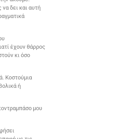
να δει και αυτή
ραγματικά
ου
ιατί έχουν θάρρος
τούν κι όσο
ά. Κοστούμια
βολικά ή
 κοντραμπάσο μου
αφήσει
 επαφή με τις