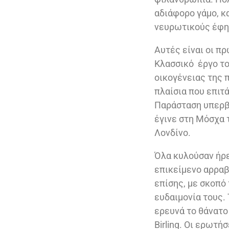
αδιάφορο γάμο, κ
νευρωτικούς έφηβ
Αυτές είναι οι π
Κλασσικό έργο το
οικογένειας της 
πλαίσια που επιτ
Παράσταση υπερβο
έγινε στη Μόσχα 
Λονδίνο.
Όλα κυλούσαν ήρεμ
επικείμενο αρραβώ
επίσης, με σκοπό
ευδαιμονία τους.
ερευνά το θάνατο
Birling. Οι ερωτή