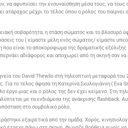
, να αφυπνίσει την ενσυναίσθηση μέσα τους, να τους 
νει ατάραχος μέχρι το τέλος όπου ο ρόλος του παίρνει
νειακή σοβαρότητα, η στάση σώματος και το βλοσυρό ύφ
ράσεις του ( είμαστε μέλη ενός σώματος/ είμαστε υπεύ
ση που είναι το αποκορύφωμα της δραματικής εξέλιξης
 περνάει αδιάφορος και αποχωρεί από τη σκηνή σαν να 
ηνεία του David Thewlis στη τηλεοπτική μεταφορά του 
. Για το τέλος άφησα τη Κατερίνα Σκυλογιάννη ( Eva S
λο έργο μιας και ο ρόλος της δεν έχει κείμενο. Στη τη
λύπτεται με τα ενδιάμεσα της ανάκρισης flashback. Α
 υπόσταση στο συμβολικό ρόλο.
ράστηκε εξαιρετικά από την ομάδα. Χορός, κινησιολογ
ικό έτρεχε πάνω στη σκηνή. Φώναζε βοήθεια χωρίς να 