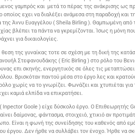
ενος γαμπρός και μετά το πέρας της ανάκρισης ως π
 οποίος εχει να διαλέξει ανάμεσα στη παραδοχή και τη
 της Άννυ Ευαγγέλου ( Sheila Birling ). Θαμπωμένη από 
χίας βλέπει τα πάντα να γκρεμίζονται. Ίσως η μόνη πο
άχνει για δικαιολογίες.
 θεση της γυναίκας τοτε σε σχέση με τη δική της κατ
ουήλ Στεφανουδάκης ( Eric Birling ) στο ρόλο του Βενι
ουνας επι σκηνής, ενεργητικός σε όλες τις μεταπτώσει
όλου. Βρισκόταν παντού μέσα στο έργο λες και κρατού
όλο χωρίς να το γνωρίζει. Φωνάζει και χτυπιέται για 
έχει καμιά ελπίδα να επικρατήσει.
( Inpector Goole ) είχε δύσκολο έργο. Ο Επιθεωρητής 
αίνει δαίμονας, φάντασμα, στοιχειό, χτικιό αν προτιμάτ
πο. Είναι η φωνή της συνείδησης του καθενός από εμάς
υ έργου. Δεν ήρθε να συλλάβει τον ένοχο. Ήρθε να σκ