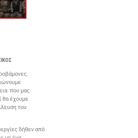
ΕΙΚΟΣ
εροβάμονες.
βιώνουμε
κεια που μας
ί θα έχουμε
λλευση του
οεργίες δήθεν από
ς με ένα