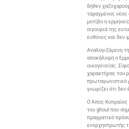
δήθεν χαζοχαρούμ
ταραγμένος νέος ο
μοτίβο η ερμηνεία
σιγουριά της ευτυ
ευθύνες και δεν ψ
Αναλογιζόμενη τη
αποκάλυψη ο Εμμαν
οικογενείας. Σίφ
χαρακτήρας του ρ
πρωταγωνιστικό ρ
γνωρίζει ότι δεν 
Ο Άπος Κυπραίος 
του ghoul που σημ
πραγματικό πρόσω
ενορχηστρωτής το