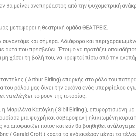
ν θα μείνει ανεπηρέαστος από την ψυχομετρική ανάκρ
 μας μεταφέρει η θεατρική ομάδα ΘΕΑΤΡΕΙΣ.
ν συναντάμε και σήμερα. Αδιάφορο και περιχαρακωμέν
 με αυτά που πρεσβεύει. Έτοιμο να προτάξει οποιαδήπο
α μη χάσει τη βολή του, να κρυφτεί πίσω από την ανεπά
αντέλης ( Arthur Birling) επαρκής στο ρόλο του πατέρ
α του ρόλου μας δίνει την εικόνα ενός υπερφίαλου εγ
εί να ελέγξει το ρουν της ιστορίας.
 η Μαριλένα Καπόγλη ( Sibil Birling ), επιφορτισμένη με
ουσίασε μια ψυχρή και σοβαροφανή ηλικιωμένη κυρία π
 να αποφασίζει ποιος και εάν θα βοηθηθεί ανάλογα με 
δης ( Gerald Croft ) κρατά το ενδιαφέρον μέχρι το τέλο