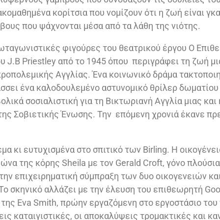
ακομαθημένα κορίτσια που νομίζουν ότι η ζωή είναι γκ
ους που ψάχνονται μέσα από τα λάθη της νιότης.
ρωταγωνιστικές φιγούρες του θεατρικού έργου Ο Επιθ
υ J.B Priestley από το 1945 όπου περιγράφει τη ζωή μ
προπολεμικής Αγγλίας. Ένα κοινωνικό δράμα τακτοποι
άσσει ένα καλοδουλεμένο αστυνομικό θρίλερ δωματίου
λικά σοσιαλιστική για τη Βικτωριανή Αγγλία μιας και 
της Σοβιετικής Ένωσης. Την επόμενη χρονιά έκανε πρ
α κι ευτυχισμένα στο σπιτικό των Birling. Η οικογένε
να της κόρης Sheila με τον Gerald Croft, γόνο πλούσι
 την επιχειρηματική σύμπραξη των δυο οικογενειών κα
 Το σκηνικό αλλάζει με την έλευση του επιθεωρητή Goo
 της Eva Smith, πρώην εργαζόμενη στο εργοστάσιο του 
σεις καταιγιστικές, οι αποκαλύψεις τρομακτικές και κ