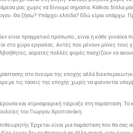
μεσα μας χωρίς να δίνουμε σημασία. Κάθισε δίπλα μας 
έργου. Θα ζήσω? Υπάρχει ελπίδα? Εδώ είμαι υπάρχω. Π
 δεν είναι πραγματικό πρόσωπο , είναι η κάθε γυναίκα π
αι στο χώρο εργασίας. Αυτές που μένουν μόνες τους γ
 Αβοήθητες, αόρατες πολλές φορές πασχίζουν να ακουσ
αράστασης στο πνεύμα της εποχής αλλά διεκπεραιωτικ
μα με τις τάσεις της εποχής χωρίς να φαίνονται υπερ
έρουσα και ατμοσφαιρική ταίριαξε στη παράσταση. Το
δουλείες του Γιώργου Χριστιανάκη.
Επιθεωρητής Έρχεται είναι μια παράσταση που θα σας 
Είτε έχετε δει το θεατρικό σε άλλη σκηνή, είτε έχετε