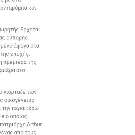
αρνταρόμπα και
εωρητής Έρχεται.
ιας εύπορης
ημένο άψογα στα
 της εποχής.
η πρεμιέρα της
εμιέρα στο
ια γιόρταζε των
ας οικογένειας
ι την περαιτέρω
le o οποίος
πατριάρχη Arthur
ανένας από τους