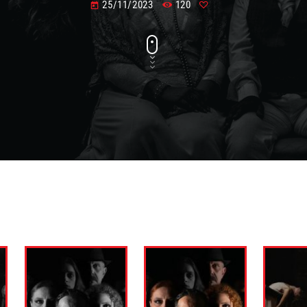
25/11/2023
120
today