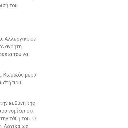
ιση του
ο. Αλλεργικό σε
τε ανόητη
ρκεια του να
α. Κωμικός μέσα
ωιστή που
 την ευθύνη της
ου νομίζει ότι
την τάξη του. Ο
ς. Αρχικά ως