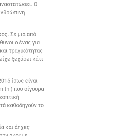
αναστατώσει. Ο
 ανθρώπινη
ος. Σε μια από
θυνοι ο ένας για
 και τραγικότητας
είχε ξεχάσει κάτι
2015 ίσως είναι
mith ) που σίγουρα
λεοπτική
υτά καθοδηγούν το
ία και άηχες
την ακούμε.