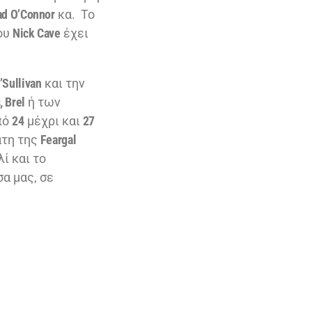
ad O’Connor
κα. Το
του
Nick Cave
έχει
’Sullivan
και την
, Brel
ή των
πό
24
μέχρι και
27
άτη της
Feargal
ί και το
α μας, σε