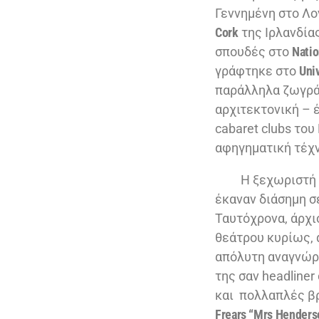
Γεννημένη στο Λο
Cork
της Ιρλανδίας
σπουδές στο
Natio
γράφτηκε στο
Uni
παράλληλα ζωγράφ
αρχιτεκτονική – 
cabaret clubs του
αφηγηματική τέχ
Η ξεχωριστή δο
έκαναν διάσημη σε
Ταυτόχρονα, άρχι
θεάτρου κυρίως, 
απόλυτη αναγνώρ
της σαν headliner
και πολλαπλές β
Frears
“Mrs Henders