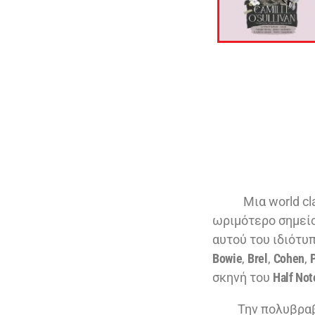
Μια world class
ωριμότερο σημείο
αυτού του ιδιότυ
Bowie
,
Brel
,
Cohen
,
σκηνή του
Half No
Την πολυβραβευμ