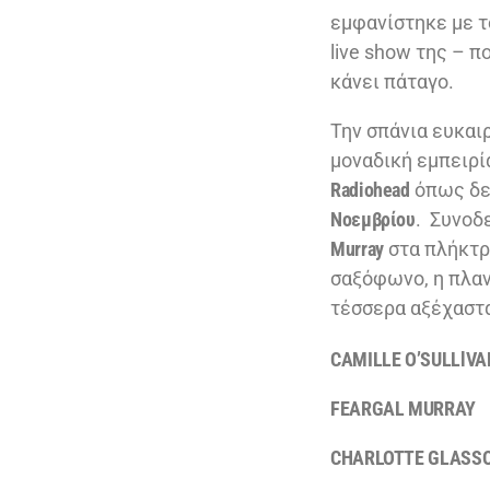
εμφανίστηκε με 
live show της – π
κάνει πάταγο.
Την σπάνια ευκαι
μοναδική εμπειρί
Radiohead
όπως δεν
Νοεμβρίου
. Συνοδ
Murray
στα πλήκτρ
σαξόφωνο, η πλα
τέσσερα αξέχαστα
CAMILLE O’SULLl
FEARGAL MURR
CHARLOTTE GLASS