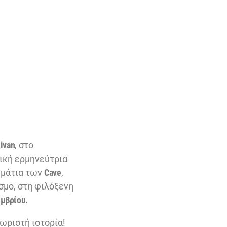
livan
, στο
ική ερμηνεύτρια
μμάτια των
Cave
,
όσμο, στη φιλόξενη
εμβρίου.
ωριστή ιστορία!