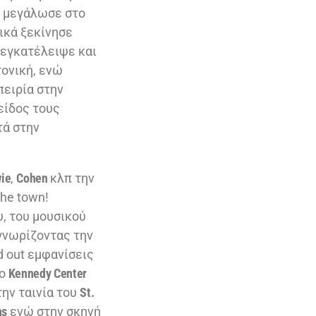
, μεγάλωσε στο
χικά ξεκίνησε
ο εγκατέλειψε και
τονική, ενώ
πειρία στην
είδος τους
τά στην
ie
,
Cohen
κλπ την
the town!
υ, του μουσικού
γνωρίζοντας την
 out εμφανίσεις
το
Kennedy Center
την ταινία του
St.
ns
ενώ στην σκηνή