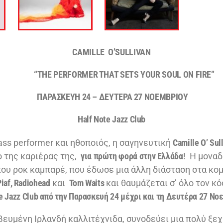
CAMILLE O’SULLIVAN
“THE PERFORMER THAT SETS YOUR SOUL ON FIRE”
ΠΑΡΑΣΚΕΥΗ 24 – ΔΕΥΤΕΡΑ 27 ΝΟΕΜΒΡΙΟΥ
Half Note Jazz Club
 performer και ηθοποιός, η σαγηνευτική
Camille O’ Sul
 της καριέρας της,
για πρώτη φορά στην Ελλάδα
! Η μοναδ
που ροκ καμπαρέ, που έδωσε μια άλλη διάσταση στα κο
Piaf, Radiohead
και
Tom Waits
και θαυμάζεται σ’ όλο τον κ
te Jazz Club από την Παρασκευή 24 μέχρι και τη Δευτέρα 27 Νο
ένη Ιρλανδή καλλιτέχνιδα, συνοδεύει μια πολύ ξεχ