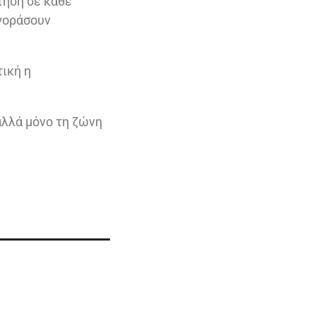
τηση σε κάθε
αγοράσουν
τική η
αλλά μόνο τη ζώνη