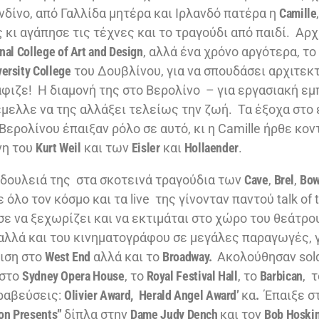
νδίνο, από Γαλλίδα μητέρα και Ιρλανδό πατέρα η
Camille
 κι αγάπησε τις τέχνες και το τραγούδι από παιδί. Αρ
nal College of Art and Design
, αλλά ένα χρόνο αργότερα, τ
versity College
του Δουβλίνου, για να σπουδάσει αρχιτεκ
ιζε! Η διαμονή της στο Βερολίνο – για εργασιακή εμ
έμελλε να της αλλάξει τελείως την ζωή. Τα έξοχα στο 
 Βερολίνου έπαιξαν ρόλο σε αυτό, κι η Camille ήρθε κον
νη του
Kurt Weil
και των
Eisler
και
Hollaender
.
υλειά της στα σκοτεινά τραγούδια των
Cave
,
Brel
,
Bow
 όλο τον κόσμο και τα live της γίνονταν παντού talk of 
σε να ξεχωρίζει και να εκτιμάται στο χώρο του θεάτρο
αλλά και του κινηματογράφου σε μεγάλες παραγωγές, 
ιση στο
West End
αλλά και το
Broadway.
Ακολούθησαν sold
 στο
Sydney Opera House
, το
Royal Festival Hall
, το
Barbican
, 
ραβεύσεις:
Olivier Award,
Herald Angel Award’
κα
.
Έπαιξε σ
on Presents”
δίπλα στην
Dame Judy Dench
και τον
Bob Hoski