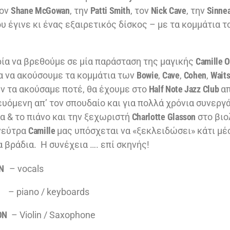
τον
Shane
McGowan
, την
Patti Smith
, τον
Nick Cave
, την
Sinne
ου έγινε κι ένας εξαιρετικός δίσκος – με τα κομμάτια 
ρία να βρεθούμε σε μία παράσταση της μαγικής
Camille Ο
α να ακούσουμε τα κομμάτια των
Bowie
,
Cave
,
Cohen
,
Waits
 τα ακούσαμε ποτέ, θα έχουμε στο
Half Note Jazz
Club
α
ευόμενη απ’ τον σπουδαίο και για πολλά χρόνια συνεργ
α & το πιάνο και την ξεχωριστή
Charlotte
Glasson
στο βιολ
νεύτρα
Camille
μας υπόσχεται να «ξεκλειδώσει» κάτι μέσ
 βράδια. Η συνέχεια …. επί σκηνής!
VAN
– vocals
AY
– piano / keyboards
ON
– Violin / Saxophone