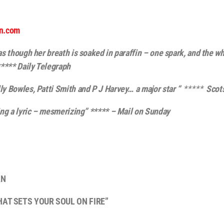
an.com
as though her breath is soaked in paraffin – one spark, and the 
Daily Telegraph
ly Bowles, Patti Smith and P J Harvey… a major star “
*****
Scot
ing a lyric – mesmerizing” ***** – Mail on Sunday
AN
AT SETS YOUR SOUL ON FIRE”