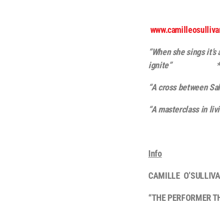
www.camilleosulliv
“When she sings it’s 
ignite” ***** 
“A cross between Sal
“A masterclass in liv
Info
CAMILLE O’SULLIV
“THE PERFORMER TH