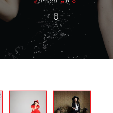
23/11/2023
87
today