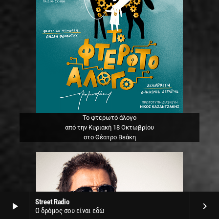
Το φτερωτό άλογο
από την Κυριακή 18 Οκτωβρίου
στο Θέατρο Βεάκη
Street Radio
play_arrow
keyboard_arrow_right
Ο δρόμος σου είναι εδώ