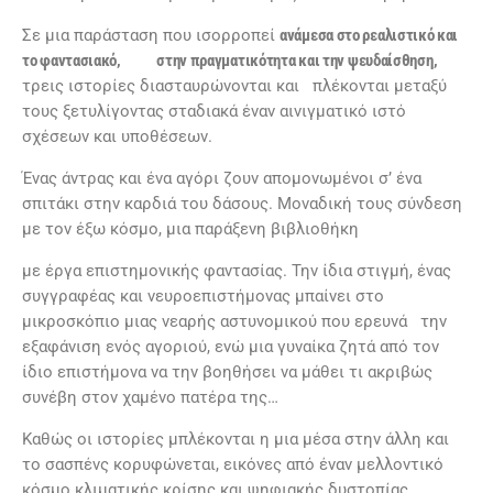
Σε μια παράσταση που ισορροπεί
ανάμεσα στο ρεαλιστικό και
το φαντασιακό, στην πραγματικότητα και την ψευδαίσθηση,
τρεις ιστορίες διασταυρώνονται και πλέκονται μεταξύ
τους ξετυλίγοντας σταδιακά έναν αινιγματικό ιστό
σχέσεων και υποθέσεων.
Ένας άντρας και ένα αγόρι ζουν απομονωμένοι σ’ ένα
σπιτάκι στην καρδιά του δάσους. Μοναδική τους σύνδεση
με τον έξω κόσμο, μια παράξενη βιβλιοθήκη
με έργα επιστημονικής φαντασίας. Την ίδια στιγμή, ένας
συγγραφέας και νευροεπιστήμονας μπαίνει στο
μικροσκόπιο μιας νεαρής αστυνομικού που ερευνά την
εξαφάνιση ενός αγοριού, ενώ μια γυναίκα ζητά από τον
ίδιο επιστήμονα να την βοηθήσει να μάθει τι ακριβώς
συνέβη στον χαμένο πατέρα της…
Καθώς οι ιστορίες μπλέκονται η μια μέσα στην άλλη και
το σασπένς κορυφώνεται, εικόνες από έναν μελλοντικό
κόσμο κλιματικής κρίσης και ψηφιακής δυστοπίας