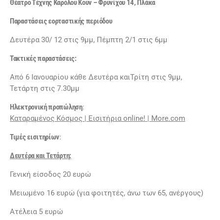
Θέατρο Τέχνης Καρόλου Κουν –
Φρυνίχου 14, Πλάκα
Παραστάσεις εορταστικής περιόδου
Δευτέρα 30/ 12 στις 9μμ, Πέμπτη 2/1 στις 6μμ
Τακτικές παραστάσεις:
Από 6 Ιανουαρίου κάθε Δευτέρα καιΤρίτη στις 9μμ,
Τετάρτη στις 7.30μμ
Ηλεκτρονική προπώληση
:
Καταραμένος Κόσμος | Εισιτήρια
online
! |
More
.
com
Τιμές εισιτηρίων
:
Δευτέρα και Τετάρτη:
Γενική είσοδος 20 ευρώ
Μειωμένο 16 ευρώ (για φοιτητές, άνω των 65, ανέργους)
Ατέλεια 5 ευρώ