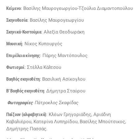
Κείμενο
: Βασίλης Μαυρογεωργίου-Τζούλια Διαμαντοπούλου
Σκηνοθεσία
: Βασίλης Μαυρογεωργίου
Σκηνικά-Κοστούμια
: Αλεξία Θεοδωράκη
Μουσική
: Νίκος Κυπουργός
Επιμέλεια κίνησης
: Πάρης Μαντόπουλος
Φωτισμοί
: Στέλλα Κάλτσου
Βοηθός σκηνοθέτη
: Βασιλική Ασίκογλου
Β’ Βοηθός σκηνοθέτη
: Δήμητρα Σταύρου
Φωτογραφίες
: Πάτροκλος Σκαφίδας
Παίζουν (αλφαβητικά)
: Κλέων Γρηγοριάδης, Αριάδνη
Καβαλιέρου, Κατερίνα Λυπηρίδου, Βασίλης Μπούτσικος,
Δημήτρης Πασσάς.