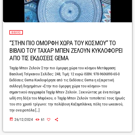
ΒΙΒΛΊΟ
“ΣΤΗΝ ΠΙΟ ΟΜΟΡΦΗ ΧΩΡΑ ΤΟΥ ΚΟΣΜΟΥ” ΤΟ
ΒΙΒΛΙΟ ΤΟΥ ΤΑΧΑΡ ΜΠΕΝ ΖΕΛΟΥΝ ΚΥΚΛΟΦΟΡΕΙ
ΑΠΟ ΤΙΣ ΕΚΔΟΣΕΙΣ GEMA
Ταχάρ Μπεν Ζελούν Στην πιο όμορφη χώρα του κόσμου Μετάφραση:
Βασιλική Τσίγκανου Σελίδες: 248, Τιμή: 12 ευρώ ISBN: 978-9606893-65-0
Εκδόσεις Gema Κυκλοφόρησε από τις Εκδόσεις Gema η εξαιρετική
συλλογή διηγημάτων «Στην πιο όμορφη χώρα του κόσμου» του
σημαντικού συγγραφέα Ταχάρ Μπεν Ζελούν. Ξεκινώντας με ένα ποίημα
ωδή στη δόξα του Μαρόκου, ο Ταχάρ Μπεν Ζελούν τοποθετεί τους ήρωές
του στο χρυσό τρίγωνο: την πολύβουη Καζαμπλάνκα, πόλη του ωκεανού,
την ονειροπόλα […]
today
26/12/2024
61