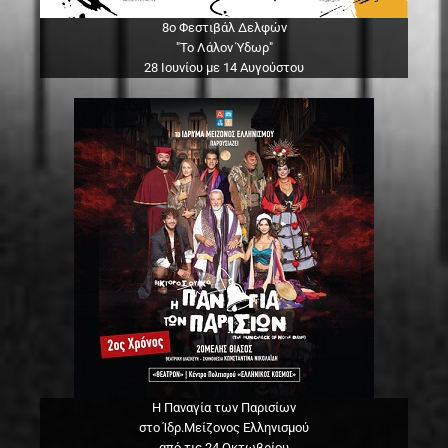
8ο Φεστιβάλ Δελφών
"Το Λάλον Ύδωρ"
28 Ιουνίου με 14 Αυγούστου
Η Παναγία των Παρισίων
στο Ίδρ.Μείζονος Ελληνισμού
από τις 24 Οκτωβρίου