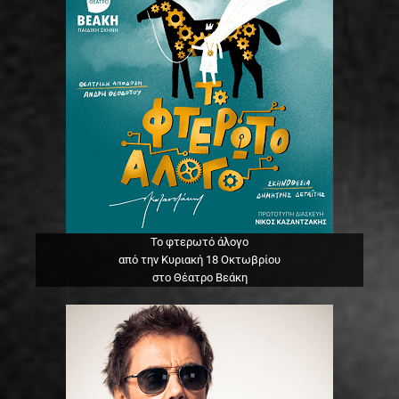
Το φτερωτό άλογο
από την Κυριακή 18 Οκτωβρίου
στο Θέατρο Βεάκη