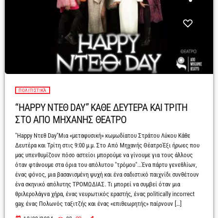
ΠΟΛΙΤΙΣΤΙΚΆ
“HAPPY ΝΤΕΘ DAY” ΚΑΘΕ ΔΕΥΤΕΡΑ ΚΑΙ ΤΡΙΤΗ
ΣΤΟ ΑΠΟ ΜΗΧΑΝΗΣ ΘΕΑΤΡΟ
"Happy Ντεθ Day"Μια «μεταφυσική» κωμωδίατου Στράτου Λύκου Κάθε
Δευτέρα και Τρίτη στις 9:00 μ.μ. Στο Από Μηχανής ΘέατροΈξι ήρωες που
μας υπενθυμίζουν πόσο αστείοι μπορούμε να γίνουμε για τους άλλους
όταν φτάνουμε στα όρια του απόλυτου "τρόμου"...Ένα πάρτυ γενεθλίων,
ένας φόνος, μια βασανισμένη ψυχή και ένα σαδιστικό παιχνίδι συνθέτουν
ένα σκηνικό απόλυτης ΤΡΟΜΩΔΙΑΣ. Τι μπορεί να συμβεί όταν μια
θριλερολάγνα χήρα, ένας νευρωτικός εραστής, ένας politically incorrect
gay, ένας Πολωνός ταξιτζής και ένας «επιθεωρητής» παίρνουν […]