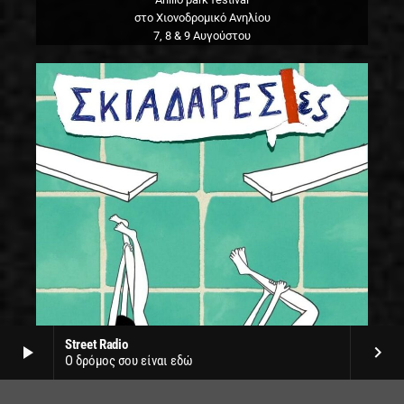
στο Χιονοδρομικό Ανηλίου
7, 8 & 9 Αυγούστου
Street Radio
play_arrow
keyboard_arrow_right
Ο δρόμος σου είναι εδώ