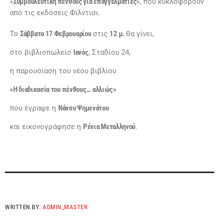
«
Συμβουλευτική πένθους για επαγγελματίες
», που κυκλοφορούν
από τις εκδόσεις Φίλντισι.
Το
Σάββατο 17 Φεβρουαρίου
στις
12 μ.
θα γίνει,
στο βιβλιοπωλείο
Ιανός
, Σταδίου 24,
η παρουσίαση του νέου βιβλίου
«Η διαδικασία του πένθους… αλλιώς»
που έγραψε η
Νάνσυ Ψημενάτου
και εικονογράφησε η
Ρένια Μεταλληνού
.
WRITTEN BY:
ADMIN_MASTER