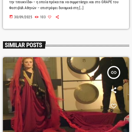
την τσουκνίδα» – η οποία πρόκειται να συμμετάσχει και στο GRAPE του
Φεστιβάλ Αθηνών – επιστρέφει δυναμικά στη […]
today
30/09/2025
103
SIMILAR POSTS
insert_link