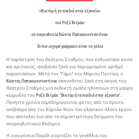
«Βικτόρ ή τα παιδιά στην εξουσία»
του Ροζέ Βιτράκ
σε σκηνοθεσία Κώστα Παπακωνσταντίνου
Το πιο ισχυρό φάρμακο είναι το γέλιο
Η παράσταση του Θεάτρου Σταθμός, που ενθουσίασε κοινό
και κριτικούς, ανεβαίνει ξανά για περιορισμένο αριθμό
παραστάσεων. Μετά τον “Γάμο” του Μάριου Ποντίκα, ο
Κώστας Παπακωνσταντίνου
σκηνοθετεί ξανά στη σκηνή του
Θεάτρου Σταθμός μια εκλεκτή ομάδα ηθοποιών στη μαύρη
κωμωδία του
Ροζέ Βιτράκ
”
Βικτόρ ή τα παιδιά στην εξουσία”.
Πενήντα χρόνια συμπληρώνονται φέτος από το πρώτο
ανέβασμα από τον Κάρολο Κουν του κλασικού πλέον έργου
που αποτελεί ένα από τα σημαντικότερα δείγματα του
σουρεαλιστικού θεάτρου
Η οικογένεια Πομέλ γιορτάζει τα γενέθλια του