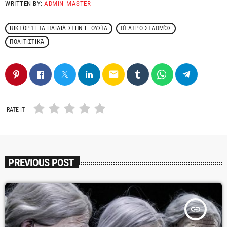
WRITTEN BY:
ADMIN_MASTER
ΒΙΚΤΌΡ Ή ΤΑ ΠΑΙΔΙΆ ΣΤΗΝ ΕΞΟΥΣΊΑ
ΘΈΑΤΡΟ ΣΤΑΘΜΌΣ
ΠΟΛΙΤΙΣΤΙΚΆ
email
RATE IT
PREVIOUS POST
insert_link