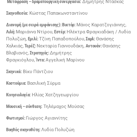
Μετάφραση – δραματουργική συνεργασία:
Δημήτρης Ντάσκας
Σκηνοθεσία:
Κώστας Παπακωνσταντίνου
Διανομή (με σειρά εμφάνισης): Βικτόρ:
Μάνος Καρατζογιάννης,
Λιλή:
Μαριάννα Ντίρου,
Εστέρ:
Ηλέκτρα Φραγκιαδάκη / Λυδία
Πολυζώη,
Εμιλί:
Τζίνη Παπαδοπούλου,
Σαρλ:
Θανάσης
Χαλκιάς,
Τερέζ:
Νεκταρία Γιαννουδάκη,
Αντουάν:
Θανάσης
Βλαβιανός,
Στρατηγός:
Δημήτρης
Φραγκιόγλου,
Ίντα:
Αγγελική Μαρίνου
Σκηνικά:
Βίκυ Πάντζιου
Κοστούμια:
Βασιλική Σύρμα
Κινησιολογία:
Ηλίας Χατζηγεωργίου
Μουσική – σύνθεση:
Τηλέμαχος Μούσας
Φωτισμοί:
Γιώργος Αγιαννίτης
Βοηθός σκηνοθέτη:
Λυδία Πολυζώη