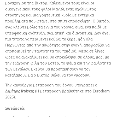
μοναχογιού της Βικτόρ. Καλεσμένοι τους είναι οι
οικογενειακοί τους φίλοι Μανιώ, ένας αχαλίνωτος
στρατηγός και μια γοητευτική κυρία με εντερικά
προβλήματα που φτάνει στο σπίτι απρόσκλητη. Ο Βικτόρ,
ενώ κλείνει μόλις τα εννιά του χρόνια, είναι ένα παιδί με
υπερφυσική ανάπτυξη, σωματική και διανοητική. Δεν έχει
πια τίποτα να περιμένει καθώς τα ξέρει ήδη όλα.
Περνώντας από την αθωότητα στην ενοχή, αποφασίζει να
αποποιηθεί την ταυτότητα του παιδιού. Μέσα σε λίγες
ώρες θα ανακαλύψει και θα αποκαλύψει σε όλους, μαζί με
την εξάχρονη φίλη του Εστέρ, το ψέμα και την φαυλότητα
των μεγάλων. Εκείνοι θα προσπαθήσουν να τον
καταλάβουν, μα ο Βικτόρ θέλει να τον νιώσουν…
Την καινούργια μετάφραση του έργου υπογράφει ο
Δημήτρης Ντάσκας
(Η μετάφραση βραβεύτηκε στο Eurodram
2025).
Συντελεστές