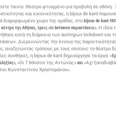
ούτε ταινία. Θέατρο φτιαγμένο για προβολή σε οθόνη. 
ατικότητας και εικονικότητας, η bijoux de kant παρουσ
ικά διαμορφωμένο χώρο της ομάδας, στο
bijoux de kant HO
 κέντρο της Αθήνας, τρεις «
in
between
παραστάσεις».
Η ιδέα 
ήθηκε κατά τη διάρκεια των αυστηρών lockdown και 
άσεων. Διερευνώντας την έννοια της παροντικότητας
ς, αναζητώντας τρόπους με τους οποίους το θέατρο δύ
ίες συνθήκες, η bijoux de kant δημιούργησε τα έργα: «
Ερ
αληξίας
»,
«Οι 7 θάνατοι της Αντώνας»
και
«Αχ! ξαναδιαβ
του Κωνσταντίνου Χρηστομάνου».