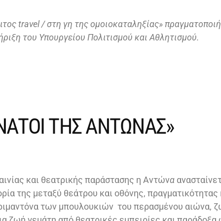
τος travel / στη γη της ομοιοκαταληξίας» πραγματοποιή
ήριξη του Υπουργείου Πολιτισμού και Αθλητισμού.
ΑΝΑΤΟΙ ΤΗΣ ΑΝΤΩΝΑΣ»
ταινίας και θεατρικής παράστασης η Αντών
α
ανασταίνετ
τορία της μεταξύ θεάτρου και οθόνης, πραγματικότητας 
ριμαντόνα των μπουλουκιών του περασμένου αιώνα, ζ
μια ζωή γεμάτη από θεατρικές εμπειρίες και παράδοξα 