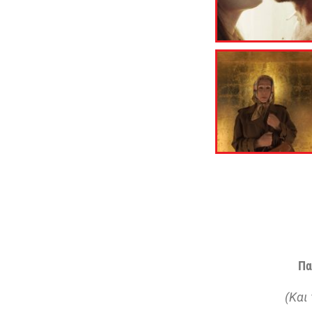
Πα
(Και