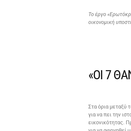
To έργο «Ερωτόκρι
οικονομική υποστ
«ΟΙ 7 Θ
Στα όρια μεταξύ 
για να πει την ισ
εικονικότητας. Π
για να αφηγηθεί 