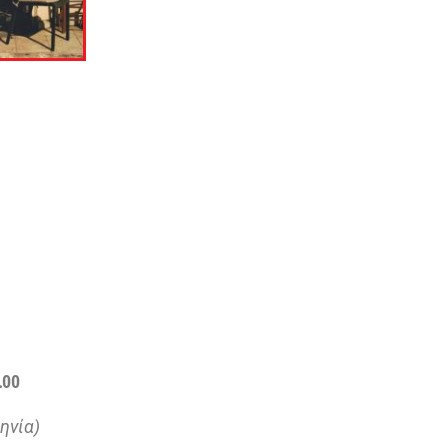
.00
ηνία)