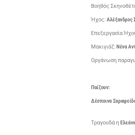
Βοηθός Σκηνοθέτ
Ήχος:
Αλέξανδρος 
Επεξεργασία Ήχο
Μακιγιάζ:
Νένα Αν
Οργάνωση παραγ
Παίζουν:
Δέσποινα Σαραφείδ
Τραγουδά η
Ελεάν