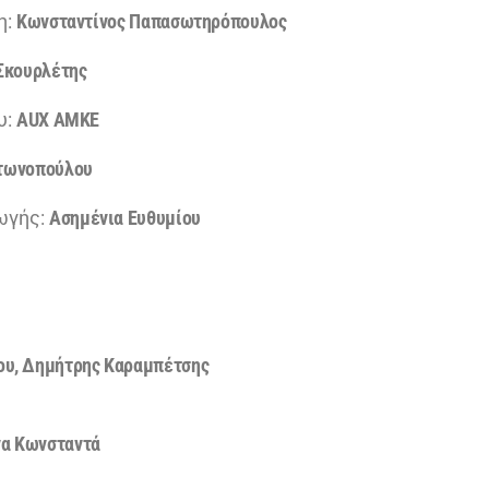
η:
Κωνσταντίνος Παπασωτηρόπουλος
Σκουρλέτης
υ:
AUX ΑΜΚΕ
τωνοπούλου
ωγής:
Ασημένια Ευθυμίου
ου, Δημήτρης Καραμπέτσης
να Κωνσταντά