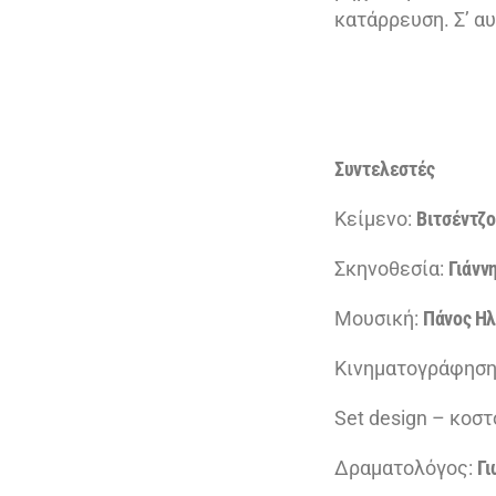
κατάρρευση. Σ’ αυ
Συντελεστές
Κείμενο:
Βιτσέντζο
Σκηνοθεσία:
Γιάνν
Μουσική:
Πάνος Η
Κινηματογράφηση
Set design – κοστ
Δραματολόγος:
Γι