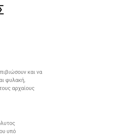
Σ
επιβιώσουν και να
αι φυλακή,
 τους αρχαίους
πόλυτος
ου υπό