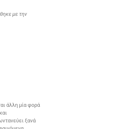
θηκε με την
αι άλλη μία φορά
και
ωντανεύει ξανά
φαινόμενα.