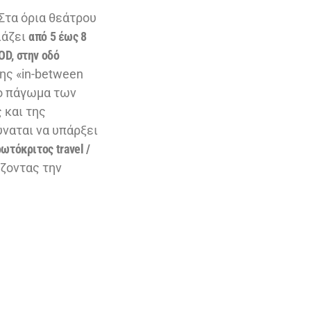
Στα όρια θεάτρου
ιάζει
από 5 έως 8
OD, στην οδό
της «in-between
το πάγωμα των
 και της
ναται να υπάρξει
ωτόκριτος travel /
άζοντας την