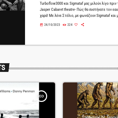
Turboflow3000 και Sigmataf μας μιλούν λίγο πριν τ
Jasper Cabaret theatre- Πώς θα συστήνατε τον εαυ
χαρά! Με λένε Στέλιο, με φωνάζουν Sigmataf και 
φτιάχνω μουσικές και να παίζω με τις λέξεις. Ε
24/10/2023
224
today
λατρεύω τα ζώα και παντρεύω ήχους. Μερικές φ
καταφέρνω.T: Οι Turboflow3000, είναι ένα μουσικ
συνεργασία διαφορετικών ανθρώπων με βασικό κ
συναισθηματικό δέσιμο με […]
TS
insert_link