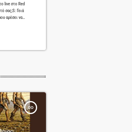
ο live στο Red
τό σας;S: Γειά
μου αρέσει να
νώνω ερήμους,
ορές τα
ό κολάζ και μια
οινό το
insert_link