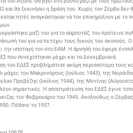
τα του Άξονα. Θα βγει στο βουνό μαζί με τους πρώτου
42 και θα ξεκινήσει η δράση του. Χωρίς τον Ζέρβα δεν θ
 κατακτητές αναγκάστηκαν να τον επικηρύξουν με το 
χμών.
νεργάστηκε μαζί του για το σαμποτάζ, του πρότεινε πο
γάνωσή του για να πετύχει τους δικούς του σκοπούς. Ο
χι την υποταγή του στο ΕΑΜ. Η άρνησή του έφερε ένοπ
ΕΣ που συνεχίστηκαν μέχρι και τα Δεκεμβριανά.
ση του ΕΔΕΣ προβλημάτισε ακόμη περισσότερο τους κ
Οι μάχες του Μακρυνόρους (Ιούλιος 1943), της Νεράιδ
γελου Πρεβέζης (Ιούλιος 1944), της Μενίνας (Αύγουστο
πλέον σημαντικές. Η αποστράτευση του ΕΔΕΣ έγινε τυπι
ρκιζας τον Φεβρουάριο του 1945. Ακολούθως ο Ζέρβας
1950. Πέθανε το 1957.
ήνα 10678