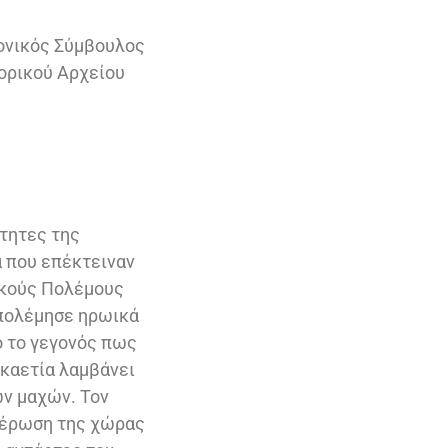
μονικός Σύμβουλος
ορικού Αρχείου
τητες της
 που επέκτειναν
ικούς Πολέμους
 πολέμησε ηρωικά
 το γεγονός πως
εκαετία λαμβάνει
ων μαχών. Τον
υθέρωση της χώρας