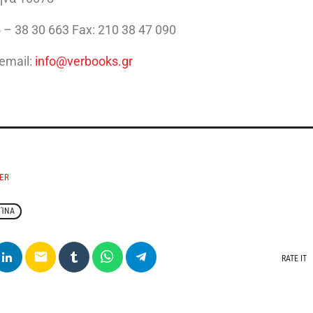
 – 38 30 663 Fax: 210 38 47 090
email:
info@verbooks.gr
ER
ΓΊΝΑ
email
RATE IT