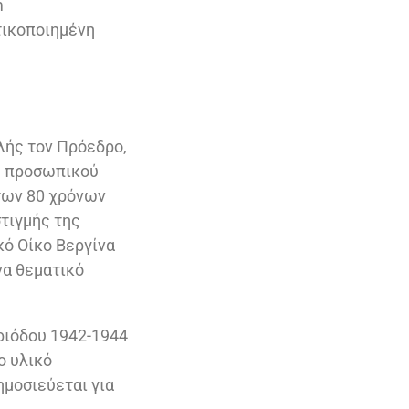
m
τικοποιημένη
λής τον Πρόεδρο,
ου προσωπικού
 των 80 χρόνων
τιγμής της
ό Οίκο Βεργίνα
να θεματικό
ριόδου 1942-1944
ο υλικό
μοσιεύεται για