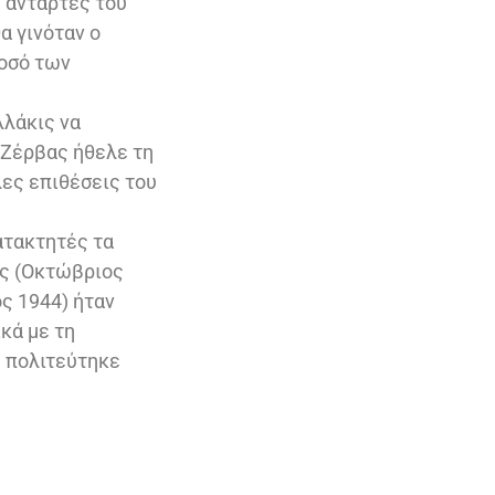
ς αντάρτες του
α γινόταν ο
ποσό των
λλάκις να
 Ζέρβας ήθελε τη
λες επιθέσεις του
ατακτητές τα
ας (Οκτώβριος
ς 1944) ήταν
κά με τη
 πολιτεύτηκε