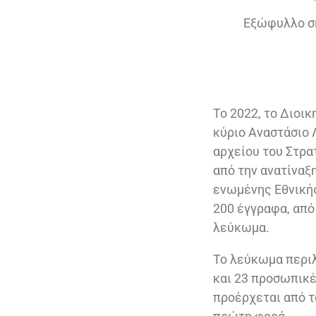
Εξώφυλλο σκ
Το 2022, το Διοι
κύριο Αναστάσιο 
αρχείου του Στρα
από την ανατίναξ
ενωμένης Εθνικής
200 έγγραφα, από
λεύκωμα.
Το λεύκωμα περιλ
και 23 προσωπικ
προέρχεται από τ