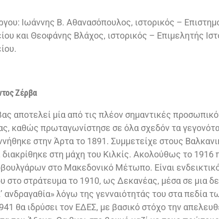
ργου: Ιωάννης Β. Αθανασόπουλος, ιστορικός – Επιστη
ου και Θεοφάνης Βλάχος, ιστορικός – Επιμελητής Ιστ
ίου.
ντος Ζέρβα
ς αποτελεί μία από τις πλέον σημαντικές προσωπικό
ς, καθώς πρωταγωνίστησε σε όλα σχεδόν τα γεγονότα
εννήθηκε στην Άρτα το 1891. Συμμετείχε στους Βαλκαν
αι διακρίθηκε στη μάχη του Κιλκίς. Ακολούθως το 1916
οβουλγάρων στο Μακεδονικό Μέτωπο. Είναι ενδεικτικό
ου στο στράτευμα το 1910, ως Δεκανέας, μέσα σε μια δ
’ ανδραγαθία» λόγω της γενναιότητάς του στα πεδία τ
941 θα ιδρύσει τον ΕΔΕΣ, με βασικό στόχο την απελε