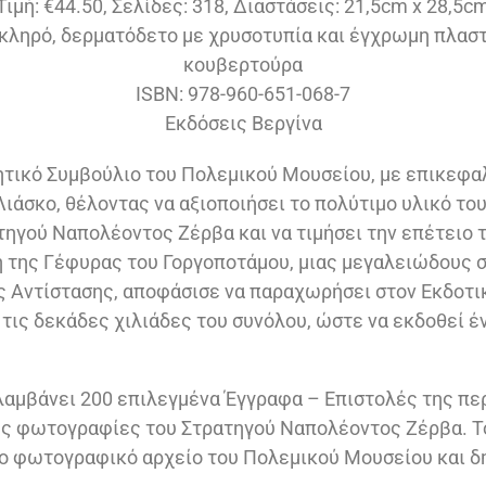
Τιμή: €44.50, Σελίδες: 318, Διαστάσεις: 21,5cm x 28,5c
ληρό, δερματόδετο με χρυσοτυπία και έγχρωμη πλασ
κουβερτούρα
ISBN: 978-960-651-068-7
Εκδόσεις Βεργίνα
κητικό Συμβούλιο του Πολεμικού Μουσείου, με επικεφα
Λιάσκο, θέλοντας να αξιοποιήσει το πολύτιμο υλικό τ
τηγού Ναπολέοντος Ζέρβα και να τιμήσει την επέτειο
η της Γέφυρας του Γοργοποτάμου, μιας μεγαλειώδους σ
 Αντίστασης, αποφάσισε να παραχωρήσει στον Εκδοτικ
 τις δεκάδες χιλιάδες του συνόλου, ώστε να εκδοθεί έ
αμβάνει 200 επιλεγμένα Έγγραφα – Επιστολές της πε
ές φωτογραφίες του Στρατηγού Ναπολέοντος Ζέρβα. Τ
ο φωτογραφικό αρχείο του Πολεμικού Μουσείου και δη