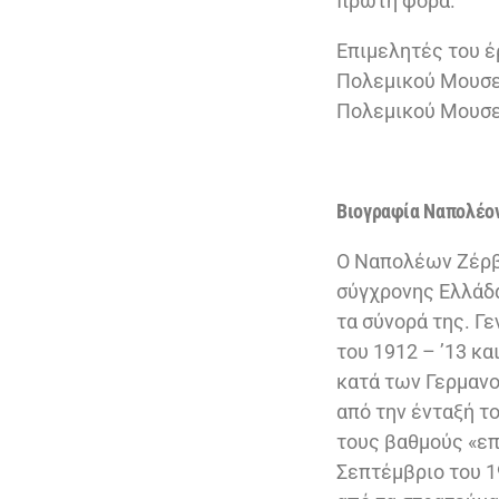
πρώτη φορά.
Επιμελητές του έ
Πολεμικού Μουσεί
Πολεμικού Μουσε
Βιογραφία Ναπολέο
Ο Ναπολέων Ζέρβα
σύγχρονης Ελλάδα
τα σύνορά της. Γ
του 1912 – ’13 κ
κατά των Γερμαν
από την ένταξή τ
τους βαθμούς «επ
Σεπτέμβριο του 1