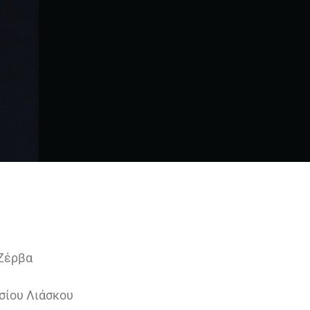
Ζέρβα
σίου Λιάσκου