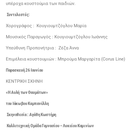
υπέροχα κουστούμια των παιδιών.
Συντελεστές:
Χορογράφος : Κουγιουμτζόγλου Μαρία
Μουσικός Παραγωγός : Κουγιουμτζόγλου Ιωάννης
Υπεύθυνη Προπονήτρια : Ζέζα Άννα
Επιμέλεια κουστουμιών : Μπρούμα Μαργαρίτα (Corus Line)
Παρασκευή 26 Ιουνίου
ΚΕΝΤΡΙΚΗ ΣΚΗΝΗ
«
Η Αυλή των Θαυμάτων
»
του Ιάκωβου Καμπανέλλη
Σκηνοθεσία :
Αγάθη Κωστήρη
Καλλιτεχνική Ομάδα Γυμνασίου – Λυκείου Καμινίων