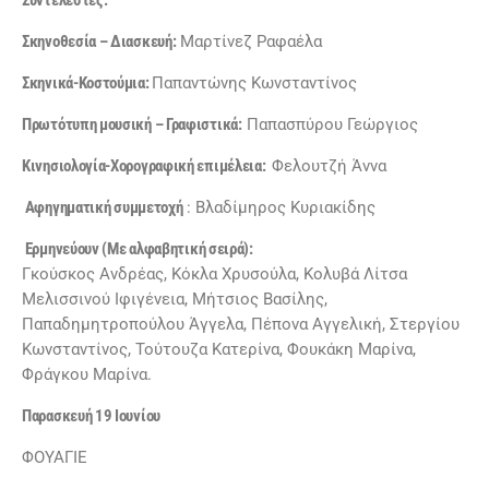
Συντελεστές:
Σκηνοθεσία – Διασκευή:
Μαρτίνεζ Ραφαέλα
Σκηνικά-Κοστούμια:
Παπαντώνης Κωνσταντίνος
Πρωτότυπη μουσική – Γραφιστικά:
Παπασπύρου Γεώργιος
Κινησιολογία-Χορογραφική επιμέλεια:
Φελουτζή Άννα
Αφηγηματική συμμετοχή
: Βλαδίμηρος Κυριακίδης
Ερμηνεύουν (Με αλφαβητική σειρά):
Γκούσκος Ανδρέας, Κόκλα Χρυσούλα, Κολυβά Λίτσα
Μελισσινού Ιφιγένεια, Μήτσιος Βασίλης,
Παπαδημητροπούλου Άγγελα, Πέπονα Αγγελική, Στεργίου
Κωνσταντίνος, Τούτουζα Κατερίνα, Φουκάκη Μαρίνα,
Φράγκου Μαρίνα.
Παρασκευή 19 Ιουνίου
ΦΟΥΑΓΙΕ