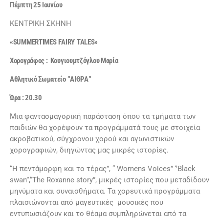
Πέμπτη 25 Ιουνίου
ΚΕΝΤΡΙΚΗ ΣΚΗΝΗ
«
SUMMERTIMES
FAIRY
TALES
»
Χορογράφος : Κουγιουμτζόγλου Μαρία
Αθλητικό Σωματείο “ΑΙΘΡΑ”
Ώρα : 20.30
Mια φαντασμαγορική παράσταση όπου τα τμήματα των
παιδιών θα χορέψουν τα προγράμματά τους με στοιχεία
ακροβατικού, σύγχρονου χορού και αγωνιστικών
χορογραφιών, διηγώντας μας μικρές ιστορίες.
“Η πεντάμορφη και το τέρας”, “ Womens Voices” ‘’Black
swan”,“The Roxanne story”, μικρές ιστορίες που μεταδίδουν
μηνύματα και συναισθήματα. Τα χορευτικά προγράμματα
πλαισιώνονται από μαγευτικές μουσικές που
εντυπωσιάζουν και το θέαμα συμπληρώνεται από τα