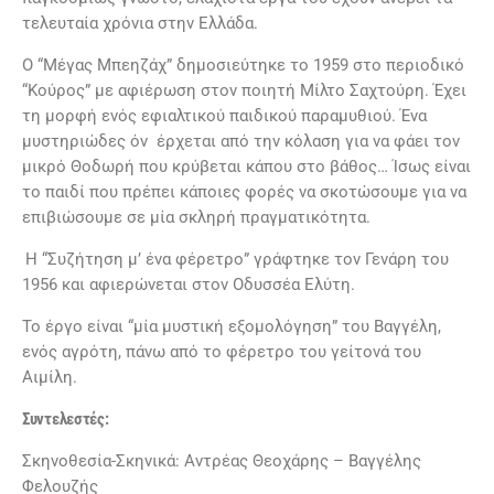
τελευταία χρόνια στην Ελλάδα.
Ο “Μέγας Μπεηζάχ” δημοσιεύτηκε το 1959 στο περιοδικό
“Κούρος” με αφιέρωση στον ποιητή Μίλτο Σαχτούρη. Έχει
τη μορφή ενός εφιαλτικού παιδικού παραμυθιού. Ένα
μυστηριώδες όν έρχεται από την κόλαση για να φάει τον
μικρό Θοδωρή που κρύβεται κάπου στο βάθος… Ίσως είναι
το παιδί που πρέπει κάποιες φορές να σκοτώσουμε για να
επιβιώσουμε σε μία σκληρή πραγματικότητα.
Η “Συζήτηση μ’ ένα φέρετρο” γράφτηκε τον Γενάρη του
1956 και αφιερώνεται στον Οδυσσέα Ελύτη.
Το έργο είναι “μία μυστική εξομολόγηση” του Βαγγέλη,
ενός αγρότη, πάνω από το φέρετρο του γείτονά του
Αιμίλη.
Συντελεστές:
Σκηνοθεσία-Σκηνικά: Αντρέας Θεοχάρης – Βαγγέλης
Φελουζής