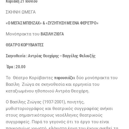
Κυριακή 21 Ιουνίου
ΣΚΗΝΗ ΩΜΕΓΑ
«Ο ΜΕΓΑΣ ΜΠΕΗΖΑΧ» & «ΣΥΖΗΤΗΣΗ ΜΕ ΕΝΑ ΦΕΡΕΤΡΟ»
Μονόπρακτα του
ΒΑΣΙΛΗ ΖΙΩΓΑ
ΘΕΑΤΡΟ ΚΟΡΥΒΑΝΤΕΣ
Σκηνοθεσία : Αντρέας Θεοχάρης – Βαγγέλης Φελουζής
Ώρα : 20.00
To Θέατρο Κορύβαντες
παρουσιάζει
δύο μονόπρακτα του
Βασίλη Ζιώγα σε σκηνοθεσία και ερμηνεία του
καταξιωμένου ηθοποιού Αντρέα Θεοχάρη.
Ο Βασίλης Ζιώγας (1937-2001), ποιητής,
μυθιστοριογράφος και θεατρικός συγγραφέας ανήκει
στους σημαντικότερους νεοέλληνες θεατρικούς
συγγραφείς. Παρά το γεγονός ότι το έργο του είναι
παγκοσμίως γνωστό, ελάχιστα έργα του έχουν ανεβεί τα