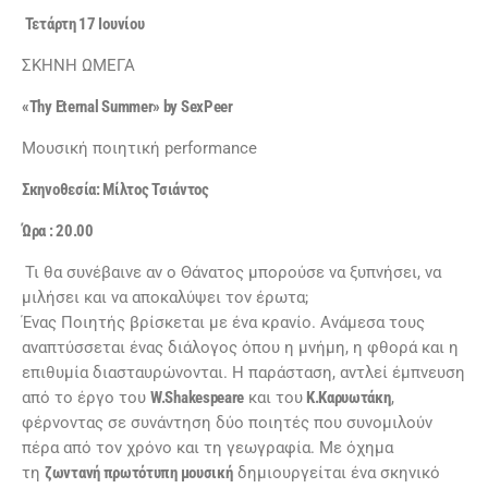
Τετάρτη 17 Ιουνίου
ΣΚΗΝΗ ΩΜΕΓΑ
«
Thy Eternal Summer
»
by SexPeer
Μουσική ποιητική performance
Σκηνοθεσία: Μίλτος Τσιάντος
Ώρα : 20.00
Τι θα συνέβαινε αν ο Θάνατος μπορούσε να ξυπνήσει, να
μιλήσει και να αποκαλύψει τον έρωτα;
Ένας Ποιητής βρίσκεται με ένα κρανίο. Ανάμεσα τους
αναπτύσσεται ένας διάλογος όπου η μνήμη, η φθορά και η
επιθυμία διασταυρώνονται. Η παράσταση, αντλεί έμπνευση
από το έργο του
W.Shakespeare
και του
Κ.Καρυωτάκη
,
φέρνοντας σε συνάντηση δύο ποιητές που συνομιλούν
πέρα από τον χρόνο και τη γεωγραφία. Με όχημα
τη
ζωντανή πρωτότυπη μουσική
δημιουργείται ένα σκηνικό