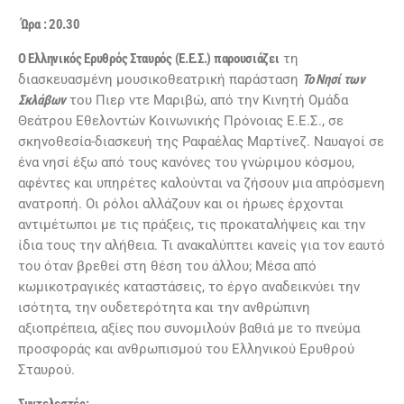
Ώρα : 20.30
Ο Ελληνικός Ερυθρός Σταυρός (Ε.Ε.Σ.) παρουσιάζει
τη
διασκευασμένη μουσικοθεατρική παράσταση
Το Νησί των
Σκλάβων
του Πιερ ντε Μαριβώ, από την Κινητή Ομάδα
Θεάτρου Εθελοντών Κοινωνικής Πρόνοιας Ε.Ε.Σ., σε
σκηνοθεσία-διασκευή της Ραφαέλας Μαρτίνεζ. Ναυαγοί σε
ένα νησί έξω από τους κανόνες του γνώριμου κόσμου,
αφέντες και υπηρέτες καλούνται να ζήσουν μια απρόσμενη
ανατροπή. Οι ρόλοι αλλάζουν και οι ήρωες έρχονται
αντιμέτωποι με τις πράξεις, τις προκαταλήψεις και την
ίδια τους την αλήθεια. Τι ανακαλύπτει κανείς για τον εαυτό
του όταν βρεθεί στη θέση του άλλου; Μέσα από
κωμικοτραγικές καταστάσεις, το έργο αναδεικνύει την
ισότητα, την ουδετερότητα και την ανθρώπινη
αξιοπρέπεια, αξίες που συνομιλούν βαθιά με το πνεύμα
προσφοράς και ανθρωπισμού του Ελληνικού Ερυθρού
Σταυρού.