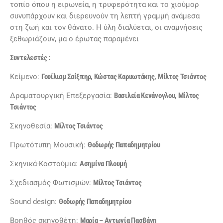
τοπίο όπου η ειρωνεία, η τρυφερότητα και το χιούμορ
συνυπάρχουν και διερευνούν τη λεπτή γραμμή ανάμεσα
στη ζωή και τον θάνατο. Η ύλη διαλύεται, οι αναμνήσεις
ξεθωριάζουν, μα ο έρωτας παραμένει
Συντελεστές :
Κείμενο:
Γουίλιαμ Σαίξπηρ, Κώστας Καρυωτάκης, Μίλτος Τσιάντος
Δραματουργική Επεξεργασία:
Βασιλεία Κενάνογλου, Μίλτος
Τσιάντος
Σκηνοθεσία:
Μίλτος Τσιάντος
Πρωτότυπη Μουσική:
Θοδωρής Παπαδημητρίου
Σκηνικά-Κοστούμια:
Ασημίνα Πλουμή
Σχεδιασμός Φωτισμών:
Μίλτος Τσιάντος
Sound design:
Θοδωρής Παπαδημητρίου
Βοηθός σκηνοθέτη:
Μαρία – Αντωνία Πασβάνη