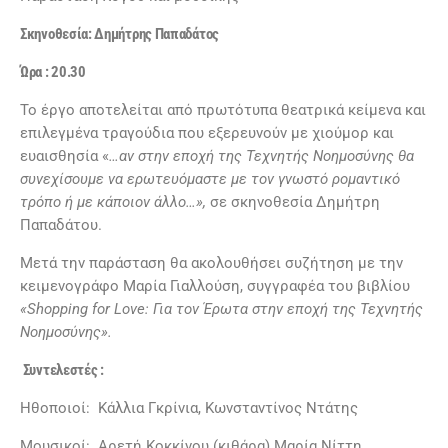
Σκηνοθεσία: Δημήτρης Παπαδάτος
Ώρα : 20.30
Το έργο αποτελείται από πρωτότυπα θεατρικά κείμενα και
επιλεγμένα τραγούδια που εξερευνούν με χιούμορ και
ευαισθησία «
…αν στην εποχή της Τεχνητής Νοημοσύνης θα
συνεχίσουμε να ερωτευόμαστε με τον γνωστό ρομαντικό
τρόπο ή με κάποιον άλλο…»,
σε σκηνοθεσία Δημήτρη
Παπαδάτου.
Mετά την παράσταση θα ακολουθήσει συζήτηση με την
κειμενογράφο Μαρία Γιαλλούση, συγγραφέα του βιβλίου
«
Shopping
for
Love
: Για τον Έρωτα στην εποχή της Τεχνητής
Νοημοσύνης».
Συντελεστές :
Ηθοποιοί: Κάλλια Γκρίνια, Κωνσταντίνος Ντάτης
Μουσικοί: Αρετή Κοκκίνου (κιθάρα) Μαρία Νίττη