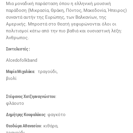
Μια μοναδική παράσταση όπου η ελληνική μουσική
παράδοση (Μικρασία, Θράκη, Πόντος, Μακεδονία, Ήπειρος)
συναντά αυτήν της Ευρώπης, των Βαλκανίων, της
Αμερικής. Μπροστά στο θεατή γεφυρώνονται όλοι οι
πολιτισμοί κάτω από την πιο βαθιά και ουσιαστική λέξη:
Άνθρωπος.
Συντελεστές :
Alcedofolkband
Μαρία Μιχαλάκα
: τραγούδι,
βιολί
Στέφανος Χατζηαναγνώστου
:
φλάουτο
Δημήτρης Κουφαλάκος
: φαγκότο
Θεοδώρα Αθανασίου
: κιθάρα,
τραγούδι