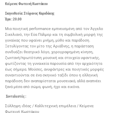
Κείμενα: Φωτεινή Κωστάκου
Σκηνοθεσία: Στέφανος Καρυδάκης
Ώρα : 20.00
Μια ποιητική performance εμπνευσμένη από τον Άγγελο
Σικελιανό, την Εύα Πάλμερ και τη συμβολική μορφή της
γυναίκας που υφαίνει μνήμη, μύθο και παράδοση.
Ξετυλίγοντας τον μίτο της Αριάδνης, η παράσταση
συνδυάζει θεατρικό λόγο, χορογραφημένη κίνηση,
ζωντανή/πρωτότυπη μουσική και στοιχεία υφαντικής,
φωτίζοντας τη γυναικεία παρουσία από την αρχαιότητα
έως σήμερα. Μούσες, ανυφάντρες και ποιητικές μορφές
συναντιούνται σε ένα σκηνικό ταξίδι όπου η ελληνική
παράδοση δεν αναπαρίσταται μουσειακά, αλλά αναπνέει
ξανά μέσα από σώμα, φωνή, ήχο και εικόνα.
Συντελεστές :
Σύλληψη ιδέας / Καλλιτεχνική επιμέλεια / Κείμενα:
Φωτεινή Κωστάκου