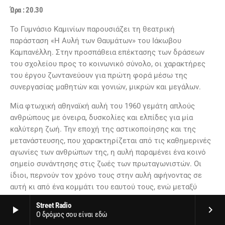
Ώρα : 20.30
To Γυμνάσιο Καμινίων παρουσιάζει τη θεατρική
παράσταση «Η Αυλή των Θαυμάτων» του Ιάκωβου
Καμπανέλλη. Στην προσπάθεια επέκτασης των δράσεων
του σχολείου προς το κοινωνικό σύνολο, οι χαρακτήρες
του έργου ζωντανεύουν για πρώτη φορά μέσω της
συνεργασίας μαθητών και γονιών, μικρών και μεγάλων.
Mία φτωχική αθηναϊκή αυλή του 1960 γεμάτη απλούς
ανθρώπους με όνειρα, δυσκολίες και ελπίδες για μία
καλύτερη ζωή. Την εποχή της αστικοποίησης και της
μετανάστευσης, που χαρακτηρίζεται από τις καθημερινές
αγωνίες των ανθρώπων της, η αυλή παραμένει ένα κοινό
σημείο συνάντησης στις ζωές των πρωταγωνιστών. Οι
ίδιοι, περνούν τον χρόνο τους στην αυλή αφήνοντας σε
αυτή κι από ένα κομμάτι του εαυτού τους, ενώ μεταξύ
τους βρίσκονται μερικές φορές κοντά κι άλλες πιο μακριά
Street Radio
play_arrow
keyboard_arrow_right
από ποτέ. Σε μία περίοδο κρίσης, όταν η απόφαση μίας
Ο δρόμος σου είναι εδώ
κατοίκου θα επηρεάσει τις ζωές όλων, οι ανθρώπινες