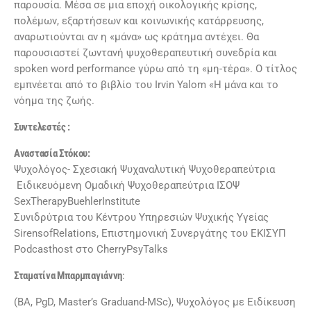
παρουσία. Μέσα σε μια εποχή οικολογικής κρίσης,
πολέμων, εξαρτήσεων και κοινωνικής κατάρρευσης,
αναρωτιούνται αν η «μάνα» ως κράτημα αντέχει. Θα
παρουσιαστεί ζωντανή ψυχοθεραπευτική συνεδρία και
spoken word performance γύρω από τη «μη-τέρα». Ο τίτλος
εμπνέεται από το βιβλίο του Irvin Yalom «Η μάνα και το
νόημα της ζωής.
Συντελεστές :
Αναστασία Στόκου:
Ψυχολόγος- Σχεσιακή Ψυχαναλυτική Ψυχοθεραπεύτρια
Ειδικευόμενη Ομαδική Ψυχοθεραπεύτρια ΙΣΟΨ
SexTherapyBuehlerInstitute
Συνιδρύτρια του Κέντρου Υπηρεσιών Ψυχικής Υγείας
SirensofRelations, Επιστημονική Συνεργάτης του ΕΚΙΣΥΠ
Podcasthost στο CherryPsyTalks
Σταματίνα Μπαρμπαγιάννη
:
(BA, PgD, Master’s Graduand-MSc), Ψυχολόγος με Ειδίκευση