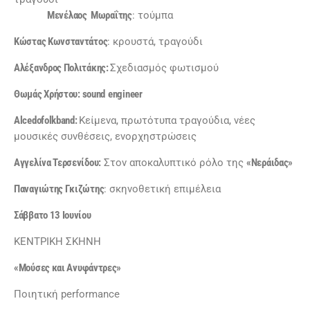
Μενέλαος Μωραΐτης
: τούμπα
Κώστας Κωνσταντάτος
: κρουστά, τραγούδι
Αλέξανδρος Πολιτάκης:
Σχεδιασμός φωτισμού
Θωμάς Χρήστου:
sound
engineer
Alcedofolkband
:
Κείμενα, πρωτότυπα τραγούδια, νέες
μουσικές συνθέσεις, ενορχηστρώσεις
Αγγελίνα Τερσενίδου:
Στον αποκαλυπτικό ρόλο της
«Νεράιδας»
Παναγιώτης Γκιζώτης
: σκηνοθετική επιμέλεια
Σάββατο 13 Ιουνίου
ΚΕΝΤΡΙΚΗ ΣΚΗΝΗ
«
Μούσες και Ανυφάντρες»
Ποιητική performance