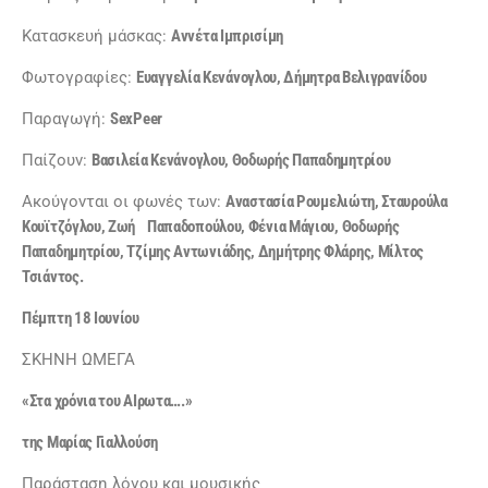
Κατασκευή μάσκας:
Αννέτα Ιμπρισίμη
Φωτογραφίες:
Ευαγγελία Κενάνογλου, Δήμητρα Βελιγρανίδου
Παραγωγή:
SexPeer
Παίζουν:
Βασιλεία Κενάνογλου, Θοδωρής Παπαδημητρίου
Ακούγονται οι φωνές των:
Αναστασία Ρουμελιώτη, Σταυρούλα
Κουϊτζόγλου, Ζωή Παπαδοπούλου, Φένια Μάγιου, Θοδωρής
Παπαδημητρίου, Τζίμης Αντωνιάδης, Δημήτρης Φλάρης, Μίλτος
Τσιάντος.
Πέμπτη 18 Ιουνίου
ΣΚΗΝΗ ΩΜΕΓΑ
«Στα χρόνια του ΑΙρωτα….»
της Μαρίας Γιαλλούση
Παράσταση λόγου και μουσικής