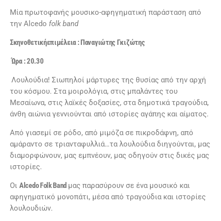
Μία πρωτοφανής μουσικο-αφηγηματική παράσταση από
την Alcedo
folk
band
Σκηνοθετικήεπιμέλεια : Παναγιώτης Γκιζώτης
Ώρα : 20.30
Λουλούδια! Σιωπηλοί μάρτυρες της θυσίας από την αρχή
του κόσμου. Στα μοιρολόγια, στις μπαλάντες του
Μεσαίωνα, στις λαϊκές δοξασίες, στα δημοτικά τραγούδια,
άνθη αιώνια γεννιούνται από ιστορίες αγάπης και αίματος.
Από γιασεμί σε ρόδο, από μιμόζα σε πικροδάφνη, από
αμάραντο σε τριανταφυλλιά…τα λουλούδια διηγούνται, μας
διαμορφώνουν, μας εμπνέουν, μας οδηγούν στις δικές μας
ιστορίες.
Οι
Alcedo Folk Band
μας παρασύρουν σε ένα μουσικό και
αφηγηματικό μονοπάτι, μέσα από τραγούδια και ιστορίες
λουλουδιών.