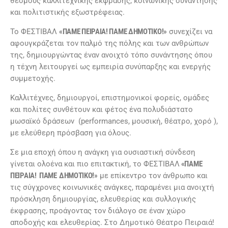
θεσμούς καλλιτεχνικής έκφρασης, κοινωνικής συνάντησης
και πολιτιστικής εξωστρέφειας.
Το ΦΕΣΤΙΒΑΛ
«ΠΑΜΕ ΠΕΙΡΑΙΑ! ΠΑΜΕ ΔΗΜΟΤΙΚΟ!»
συνεχίζει να
αφουγκράζεται τον παλμό της πόλης και των ανθρώπων
της, δημιουργώντας έναν ανοιχτό τόπο συνάντησης όπου
η τέχνη λειτουργεί ως εμπειρία συνύπαρξης και ενεργής
συμμετοχής.
Καλλιτέχνες, δημιουργοί, επιστημονικοί φορείς, ομάδες
και πολίτες συνθέτουν και φέτος ένα πολυδιάστατο
μωσαϊκό δράσεων (performances, μουσική, θέατρο, χορό ),
με ελεύθερη πρόσβαση για όλους.
Σε μια εποχή όπου η ανάγκη για ουσιαστική σύνδεση
γίνεται ολοένα και πιο επιτακτική, το ΦΕΣΤΙΒΑΛ
«ΠΑΜΕ
ΠΕΙΡΑΙΑ! ΠΑΜΕ
ΔΗΜΟΤΙΚΟ!»
με επίκεντρο τον άνθρωπο και
τις σύγχρονες κοινωνικές ανάγκες, παραμένει μια ανοιχτή
πρόσκληση δημιουργίας, ελευθερίας και συλλογικής
έκφρασης, προάγοντας τον διάλογο σε έναν χώρο
αποδοχής και ελευθερίας. Στο Δημοτικό Θέατρο Πειραιά!