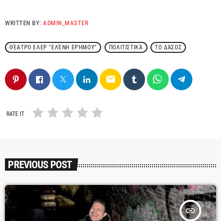
WRITTEN BY:
ADMIN_MASTER
ΘΈΑΤΡΟ ΕΛΕΡ "ΕΛΈΝΗ ΕΡΉΜΟΥ"
ΠΟΛΙΤΙΣΤΙΚΆ
ΤΟ ΔΆΣΟΣ
email
RATE IT
PREVIOUS POST
insert_link