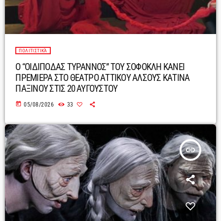
ΠΟΛΙΤΙΣΤΙΚΆ
Ο “ΟΙΔΙΠΟΔΑΣ ΤΥΡΑΝΝΟΣ” ΤΟΥ ΣΟΦΟΚΛΗ ΚΑΝΕΙ
ΠΡΕΜΙΕΡΑ ΣΤΟ ΘΕΑΤΡΟ ΑΤΤΙΚΟΥ ΑΛΣΟΥΣ ΚΑΤΙΝΑ
ΠΑΞΙΝΟΥ ΣΤΙΣ 20 ΑΥΓΟΥΣΤΟΥ
today
05/08/2026
33
insert_link