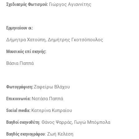
Σχεδιασμός Φωτισμού:
Γιώργος Αγιαννίτης
Ερμηνεύουν οι:
Δήμητρα Χατούπη, Δημήτρης Γκοτσόπουλος
Μουσικός επί σκηνής:
Βάσια Παππά
Φωτογράφιση:
Ζαφείρω Βλάχου
Επικοινωνία:
Νατάσα Παππά
Social
media
:
Κατερίνα Κυπραίου
Βοηθοί σκηνοθέτη
: Θάνος Ψαρράς, Γωγώ Μπόμπολα
Βοηθός σκηνογράφου
: Ζωή Κελέση