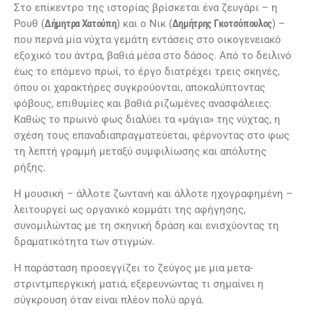
Στο επίκεντρο της ιστορίας βρίσκεται ένα ζευγάρι – η
Ρουθ (
Δήμητρα Χατούπη
) και ο Νικ (
Δημήτρης Γκοτσόπουλος
) –
που περνά μία νύχτα γεμάτη εντάσεις στο οικογενειακό
εξοχικό του άντρα, βαθιά μέσα στο δάσος. Από το δειλινό
έως το επόμενο πρωί, το έργο διατρέχει τρεις σκηνές,
όπου οι χαρακτήρες συγκρούονται, αποκαλύπτοντας
φόβους, επιθυμίες και βαθιά ριζωμένες ανασφάλειες.
Καθώς το πρωινό φως διαλύει τα «μάγια» της νύχτας, η
σχέση τους επαναδιαπραγματεύεται, φέρνοντας στο φως
τη λεπτή γραμμή μεταξύ συμφιλίωσης και απόλυτης
ρήξης.
Η μουσική – άλλοτε ζωντανή και άλλοτε ηχογραφημένη –
λειτουργεί ως οργανικό κομμάτι της αφήγησης,
συνομιλώντας με τη σκηνική δράση και ενισχύοντας τη
δραματικότητα των στιγμών.
Η παράσταση προσεγγίζει το ζεύγος με μια μετα-
στριντμπεργκική ματιά, εξερευνώντας τι σημαίνει η
σύγκρουση όταν είναι πλέον πολύ αργά.