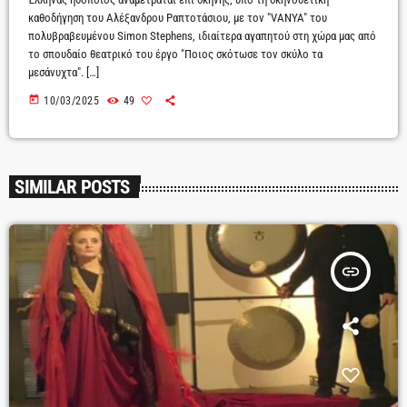
καθοδήγηση του Αλέξανδρου Ραπτοτάσιου, με τον "VANYA" του
πολυβραβευμένου Simon Stephens, ιδιαίτερα αγαπητού στη χώρα μας από
το σπουδαίο θεατρικό του έργο "Ποιος σκότωσε τον σκύλο τα
μεσάνυχτα". […]
today
10/03/2025
49
SIMILAR POSTS
insert_link