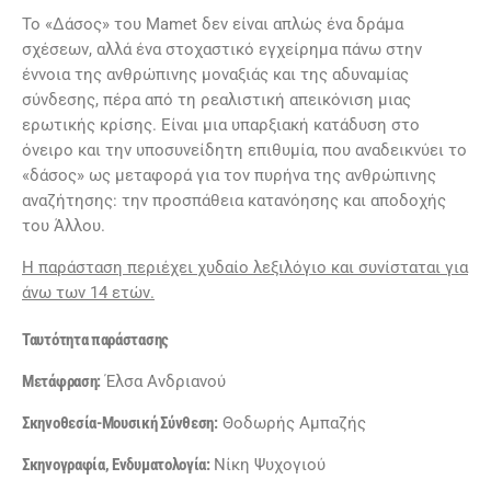
Το «Δάσος» του Mamet δεν είναι απλώς ένα δράμα
σχέσεων, αλλά ένα στοχαστικό εγχείρημα πάνω στην
έννοια της ανθρώπινης μοναξιάς και της αδυναμίας
σύνδεσης, πέρα από τη ρεαλιστική απεικόνιση μιας
ερωτικής κρίσης. Είναι μια υπαρξιακή κατάδυση στο
όνειρο και την υποσυνείδητη επιθυμία, που αναδεικνύει το
«δάσος» ως μεταφορά για τον πυρήνα της ανθρώπινης
αναζήτησης: την προσπάθεια κατανόησης και αποδοχής
του Άλλου.
Η παράσταση περιέχει χυδαίο λεξιλόγιο και συνίσταται για
άνω των 14 ετών.
Ταυτότητα παράστασης
Μετάφραση:
Έλσα Ανδριανού
Σκηνοθεσία-Μουσική Σύνθεση:
Θοδωρής Αμπαζής
Σκηνογραφία, Ενδυματολογία:
Νίκη Ψυχογιού