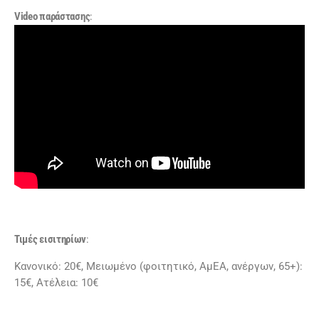
Video
παράστασης
:
Τιμές εισιτηρίων
:
Κανονικό: 20€, Μειωμένο (φοιτητικό, ΑμΕΑ, ανέργων, 65+):
15€, Ατέλεια: 10€