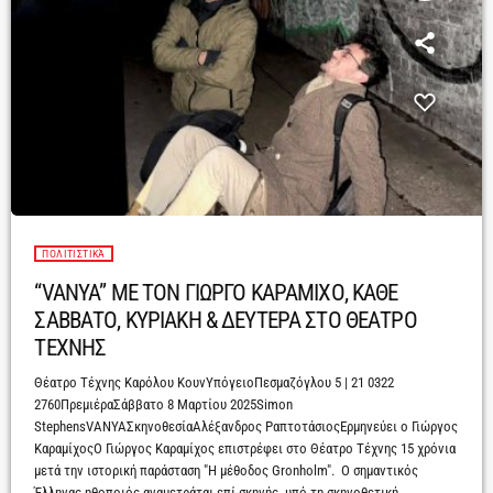
ΠΟΛΙΤΙΣΤΙΚΆ
“VANYA” ΜΕ ΤΟΝ ΓΙΩΡΓΟ ΚΑΡΑΜΙΧΟ, ΚΑΘΕ
ΣΑΒΒΑΤΟ, ΚΥΡΙΑΚΗ & ΔΕΥΤΕΡΑ ΣΤΟ ΘΕΑΤΡΟ
ΤΕΧΝΗΣ
Θέατρο Τέχνης Καρόλου ΚουνΥπόγειοΠεσμαζόγλου 5 | 21 0322
2760ΠρεμιέραΣάββατο 8 Μαρτίου 2025Simon
StephensVANYAΣκηνοθεσίαΑλέξανδρος ΡαπτοτάσιοςΕρμηνεύει ο Γιώργος
ΚαραμίχοςΟ Γιώργος Καραμίχος επιστρέφει στο Θέατρο Τέχνης 15 χρόνια
μετά την ιστορική παράσταση "Η μέθοδος Gronholm". Ο σημαντικός
Έλληνας ηθοποιός αναμετράται επί σκηνής, υπό τη σκηνοθετική