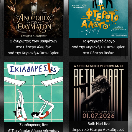
Ο άνθρωπος των θαυμάτων
Το φτερωτό άλογο
στο Θέατρο Αλκμήνη
από την Κυριακή 18 Οκτωβρίου
από την Κυριακή 4 Οκτωβρίου
στο Θέατρο Βεάκη
Beth Hart live
Σκιαδαρέσες live
Δημοτικό θέατρο Λυκαβηττού
@Τεχνόπολη Δήμου Αθηναίων