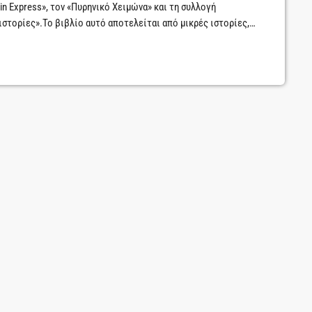
in Express», τον «Πυρηνικό Χειμώνα» και τη συλλογή
στορίες».Το βιβλίο αυτό αποτελείται από μικρές ιστορίες,
 συγγραφέα είναι να μεταφέρει προβληματισμούς, ιδέες,
τε, μέσα από ιστορίες που πλημμυρίζουν από συμβολισμούς