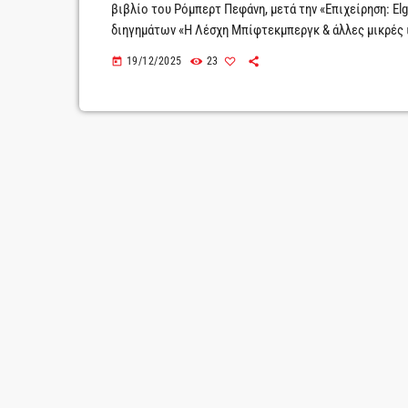
βιβλίο του Ρόμπερτ Πεφάνη, μετά την «Επιχείρηση: Elg
διηγημάτων «Η Λέσχη Μπίφτεκμπεργκ & άλλες μικρές ι
άλλες βιωματικές και άλλες, μυθοπλασίας.Στόχος του
19/12/2025
23
today
εικόνες που απορρέουν από την καθημερινότητα.Άλλο
και μεταφορές.Άλλοτε, από σύντομα κείμενα […]