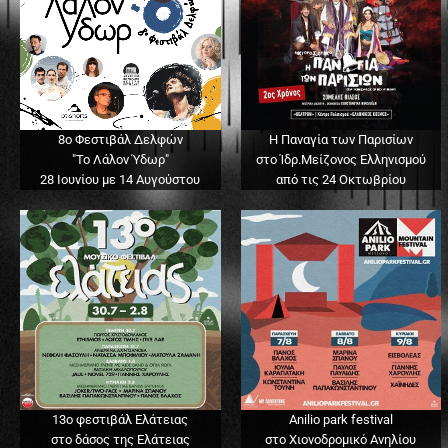
8ο Φεστιβάλ Δελφών
Η Παναγία των Παρισίων
"Το Λάλον Ύδωρ"
στο Ίδρ.Μείζονος Ελληνισμού
28 Ιουνίου με 14 Αυγούστου
από τις 24 Οκτωβρίου
13o φεστιβάλ Ελάτειας
Anilio park festival
στο δάσος της Ελάτειας
στο Χιονοδρομικό Ανηλίου