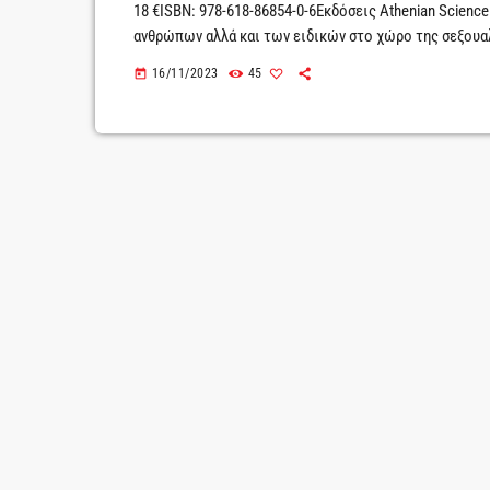
18 €ISBN: 978-618-86854-0-6Εκδόσεις Athenian Scienc
ανθρώπων αλλά και των ειδικών στο χώρο της σεξουαλ
διανύουμε και στον απόηχο της πουριτανικής ηθικής 
16/11/2023
45
today
σώμα χειραφετείται ως σύμβολο μιας νέας εποχής που