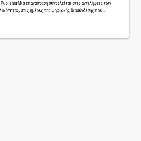
e PublisherΜια επανάσταση συντελείται στις αντιλήψεις των
ικότητας, στις ημέρες της ψηφιακής διασύνδεσης που
και των συντηρητικών αντιλήψεων του εικοστού αιώνα. Το
 αναθεωρεί τα πάντα γύρω από την αναπαραγωγή και […]