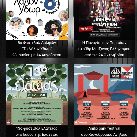
8ο Φεστιβάλ Δελφών
Η Παναγία των Παρισίων
"Το Λάλον Ύδωρ"
στο Ίδρ.Μείζονος Ελληνισμού
28 Ιουνίου με 14 Αυγούστου
από τις 24 Οκτωβρίου
13o φεστιβάλ Ελάτειας
Anilio park festival
στο δάσος της Ελάτειας
στο Χιονοδρομικό Ανηλίου