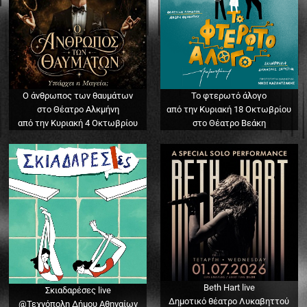
Ο άνθρωπος των θαυμάτων
Το φτερωτό άλογο
στο Θέατρο Αλκμήνη
από την Κυριακή 18 Οκτωβρίου
από την Κυριακή 4 Οκτωβρίου
στο Θέατρο Βεάκη
Beth Hart live
Σκιαδαρέσες live
Δημοτικό θέατρο Λυκαβηττού
@Τεχνόπολη Δήμου Αθηναίων