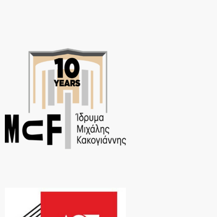
projekts "Ζουζούνια", "Mazoo and […]