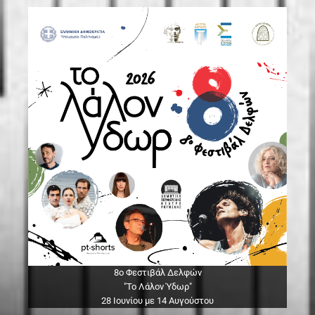
8ο Φεστιβάλ Δελφών
"Το Λάλον Ύδωρ"
28 Ιουνίου με 14 Αυγούστου