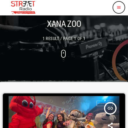
menu
XANA ZOO
1 RESULT / PAGE 1 OF 1
insert_link