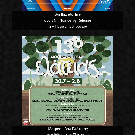
Gorillaz etc. live
στο SNF Nostos by Release
την Πέμπτη 25 Ιουνίου
13o φεστιβάλ Ελάτειας
στο δάσος της Ελάτειας