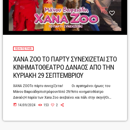
ΠΟΛΙΤΙΣΤΙΚΆ
XANA ZOO ΤΟ ΠΑΡΤΥ ΣΥΝΕΧΙΖΕΤΑΙ ΣΤΟ
ΚΙΝΗΜΑΤΟΘΕΑΤΡΟ ΔΑΝΑΟΣ ΑΠΟ ΤΗΝ
ΚΥΡΙΑΚΗ 29 ΣΕΠΤΕΜΒΡΙΟΥ
XANA ZOOΤο πάρτυ συνεχίζεται! Οι αγαπημένοι ήρωες του
Μάνου Βαφειάδηεπιστρέφουν!Από 29/9στο κινηματοθέατρο
ΔαναόςΗ παρέα των Xana Zoo ανεβαίνει και πάλι στην σκηνή!Οι
αγαπημένοι μας ήρωες για να το γιορτάσουν διοργανώνουν ένα
today
14/09/2024
153
2
ξέφρενο πάρτι και προσκαλούν μικρούς και μεγάλους, για να
χορέψουν, να τραγουδήσουν και να απολαύσουν μια ξεχωριστή
μουσικοθεατρική παράσταση.Οι Xana Zoo, ερμηνεύουν όλες τις
μεγάλες επιτυχίες του Μάνου Βαφειάδη, που αγαπήσαμε μέσα από τα