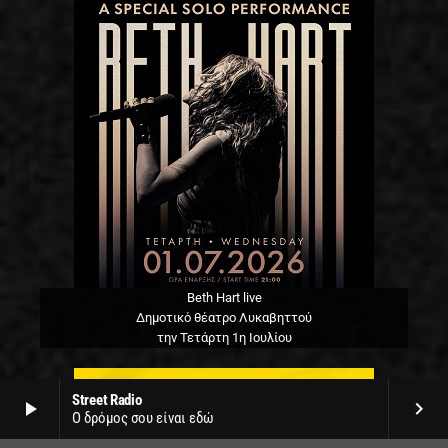
Beth Hart live
Δημοτικό θέατρο Λυκαβηττού
την Τετάρτη 1η Ιουλίου
Street Radio
play_arrow
keyboard_arrow_right
Ο δρόμος σου είναι εδώ