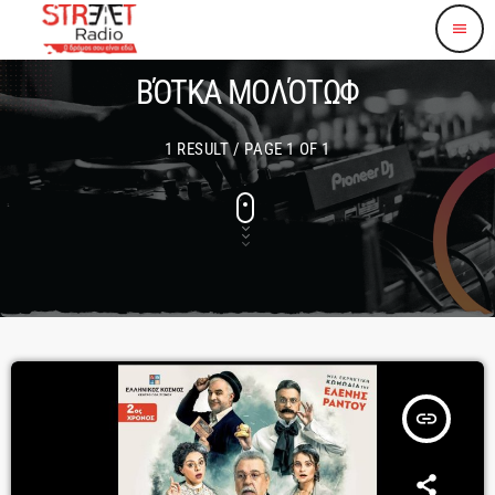
menu
ΒΌΤΚΑ ΜΟΛΌΤΩΦ
1 RESULT / PAGE 1 OF 1
insert_link