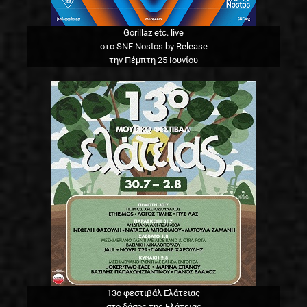
Gorillaz etc. live
στο SNF Nostos by Release
την Πέμπτη 25 Ιουνίου
13o φεστιβάλ Ελάτειας
στο δάσος της Ελάτειας