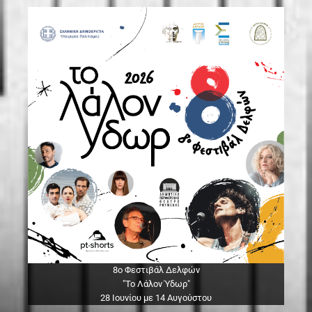
8ο Φεστιβάλ Δελφών
"Το Λάλον Ύδωρ"
28 Ιουνίου με 14 Αυγούστου