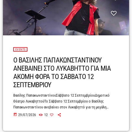
EVENTS
Ο ΒΑΣΙΛΗΣ ΠΑΠΑΚΩΝΣΤΑΝΤΙΝΟΥ
ΑΝΕΒΑΙΝΕΙ ΣΤΟ ΛΥΚΑΒΗΤΤΟ ΓΙΑ ΜΙΑ
ΑΚΟΜΗ ΦΟΡΑ ΤΟ ΣΑΒΒΑΤΟ 12
ΣΕΠΤΕΜΒΡΙΟΥ
Βασίλης ΠαπακωνσταντίνουΣάββατο 12 ΣεπτεμβρίουΔημοτικό
Θέατρο ΛυκαβηττούΤο Σάββατο 12 Σεπτεμβρίου ο Βασίλης
Παπακωνσταντίνου ανεβαίνει στον Λυκαβηττό για τη μεγάλη
συναυλία που θα σημάνει και το τέλος του καλοκαιριού. Ο αιώνιος
today
29/07/2026
12
έφηβος με την τρυφερή καρδιά θα τραγουδήσει κάτω από τον Αττικό
έναστρο ουρανό σε ένα από τα πιο αγαπημένα τοπόσημα της
Αθήνας. Με θέα όλη την πόλη θα κάνει μια μεγάλη βουτιά στην