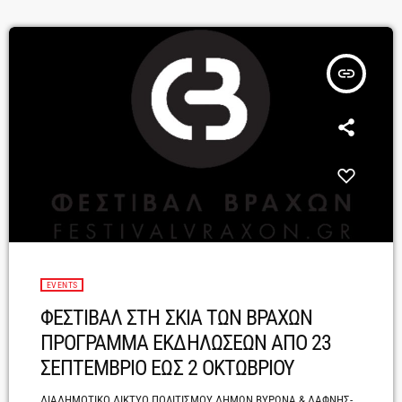
Μερκούρη".Με πάνω από πενήντα χρόνια στην ελληνική
δισκογραφία, καλλιτεχνικές συνεργασίες που άλλαξαν τον ρου της
ιστορίας του […]
insert_link
EVENTS
ΦΕΣΤΙΒΑΛ ΣΤΗ ΣΚΙΑ ΤΩΝ ΒΡΑΧΩΝ
ΠΡΟΓΡΑΜΜΑ ΕΚΔΗΛΩΣΕΩΝ ΑΠΟ 23
ΣΕΠΤΕΜΒΡΙΟ ΕΩΣ 2 ΟΚΤΩΒΡΙΟΥ
ΔΙΑΔΗΜΟΤΙΚΟ ΔΙΚΤΥΟ ΠΟΛΙΤΙΣΜΟΥ ΔΗΜΩΝ ΒΥΡΩΝΑ & ΔΑΦΝΗΣ-