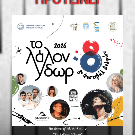
8ο Φεστιβάλ Δελφών
"Το Λάλον Ύδωρ"