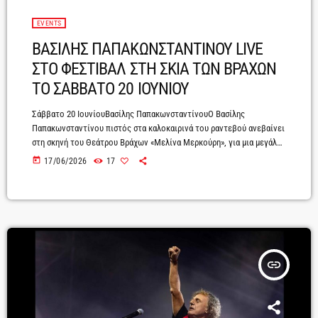
EVENTS
ΒΑΣΙΛΗΣ ΠΑΠΑΚΩΝΣΤΑΝΤΙΝΟΥ LIVE
ΣΤΟ ΦΕΣΤΙΒΑΛ ΣΤΗ ΣΚΙΑ ΤΩΝ ΒΡΑΧΩΝ
ΤΟ ΣΑΒΒΑΤΟ 20 ΙΟΥΝΙΟΥ
Σάββατο 20 ΙουνίουΒασίλης ΠαπακωνσταντίνουO Βασίλης
Παπακωνσταντίνου πιστός στα καλοκαιρινά του ραντεβού ανεβαίνει
στη σκηνή του Θεάτρου Βράχων «Μελίνα Μερκούρη», για μια μεγάλη
συναυλία με τραγούδια – σταθμούς και με ένα κοινό που τον
today
17/06/2026
17
κουβαλά μέσα του - από γενιά σε γενιά. Με το ανεξίτηλο
αποτύπωμα του Βασίλη στο ελληνικό τραγούδι και έναν κατάλογο
που συνεχίζει να ακούγεται σαν να γράφτηκε “τώρα”, ο ακέραιος και
ακούραστος «αιώνιος έφηβος» συνεχίζει – με […]
insert_link