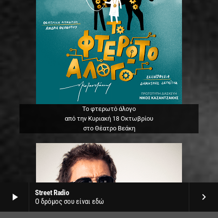
Το φτερωτό άλογο
από την Κυριακή 18 Οκτωβρίου
στο Θέατρο Βεάκη
Street Radio
play_arrow
keyboard_arrow_right
Ο δρόμος σου είναι εδώ