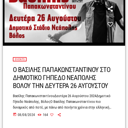
EVENTS
Ο ΒΑΣΙΛΗΣ ΠΑΠΑΚΩΝΣΤΑΝΤΙΝΟΥ ΣΤΟ
ΔΗΜΟΤΙΚΟ ΓΗΠΕΔΟ ΝΕΑΠΟΛΗΣ
ΒΟΛΟΥ ΤΗΝ ΔΕΥΤΕΡΑ 26 ΑΥΓΟΥΣΤΟΥ
Bασίλης ΠαπακωνσταντίνουΔευτέρα 26 Αυγούστου 2024Δημοτικό
Γήπεδο Νεάπολης, ΒόλοςΟ Βασίλης Παπακωνσταντίνου πιο
δυναμικός από ποτέ, με πάνω από πενήντα χρόνια στην ελληνική
δισκογραφία, συνεχίζει τα καλοκαιρινά του ραντεβού επί σκηνής και
today
08/08/2024
164
μας ταξιδεύει μέσα από τα αγαπημένα του τραγούδια στο Δημοτικό
Γήπεδο Νεάπολης στο Βόλο την Δευτέρα 26 Αυγούστου. Ο Βασίλης