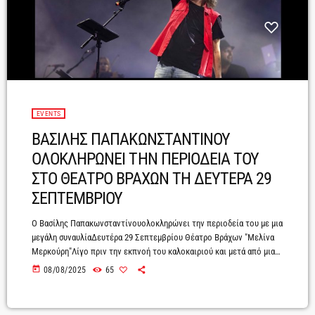
EVENTS
ΒΑΣΙΛΗΣ ΠΑΠΑΚΩΝΣΤΑΝΤΙΝΟΥ
ΟΛΟΚΛΗΡΩΝΕΙ ΤΗΝ ΠΕΡΙΟΔΕΙΑ ΤΟΥ
ΣΤΟ ΘΕΑΤΡΟ ΒΡΑΧΩΝ ΤΗ ΔΕΥΤΕΡΑ 29
ΣΕΠΤΕΜΒΡΙΟΥ
Ο Βασίλης Παπακωνσταντίνουολοκληρώνει την περιοδεία του με μια
μεγάλη συναυλίαΔευτέρα 29 Σεπτεμβρίου Θέατρο Βράχων "Μελίνα
Μερκούρη"Λίγο πριν την εκπνοή του καλοκαιριού και μετά από μια
χορταστική περιοδεία σε όλη την Ελλάδα, ο Βασίλης
today
08/08/2025
65
Παπακωνσταντίνου, ο ακέραιος και ακούραστος «αιώνιος έφηβος»,
θα δονήσει και φέτος τις καρδιές μας με μια μεγάλη συναυλία
τη Δευτέρα 29 Σεπτεμβρίου στο Θέατρο Βράχων "Μελίνα