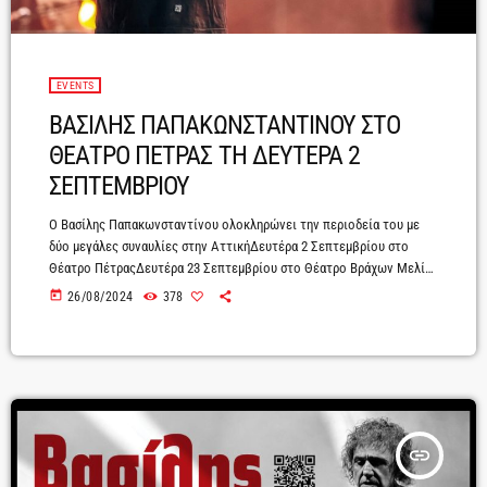
EVENTS
ΒΑΣΙΛΗΣ ΠΑΠΑΚΩΝΣΤΑΝΤΙΝΟΥ ΣΤΟ
ΘΕΑΤΡΟ ΠΕΤΡΑΣ ΤΗ ΔΕΥΤΕΡΑ 2
ΣΕΠΤΕΜΒΡΙΟΥ
Ο Βασίλης Παπακωνσταντίνου ολοκληρώνει την περιοδεία του με
δύο μεγάλες συναυλίες στην ΑττικήΔευτέρα 2 Σεπτεμβρίου στο
Θέατρο ΠέτραςΔευτέρα 23 Σεπτεμβρίου στο Θέατρο Βράχων Μελίνα
ΜερκούρηΜετά από μια μεγαλειώδη συναυλία στην Πλατεία Νερού, ο
today
26/08/2024
378
Βασίλης Παπακωνσταντίνου, ο ακέραιος και ακούραστος «αιώνιος
έφηβος», συνεχίζει τις καλοκαιρινές του εμφανίσεις σε όλη την
Ελλάδα, τις οποίες ολοκληρώνει τον Σεπτέμβριο στην Αττική με
δύο σταθερά αγαπημένα του ραντεβού: στο Θέατρο Πέτρας τη
Δευτέρα 2 Σεπτεμβρίου […]
insert_link