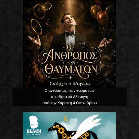
Ο άνθρωπος των θαυμάτων
στο Θέατρο Αλκμήνη
από την Κυριακή 4 Οκτωβρίου