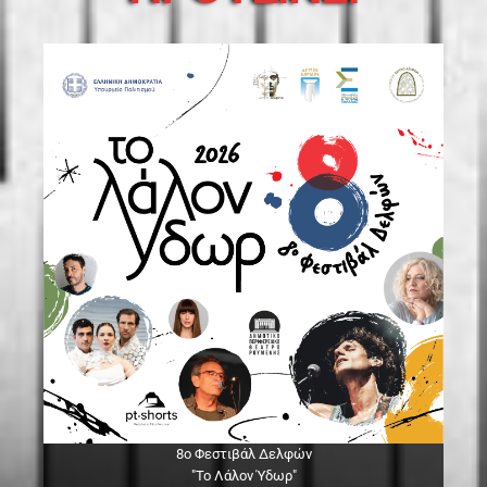
8ο Φεστιβάλ Δελφών
"Το Λάλον Ύδωρ"