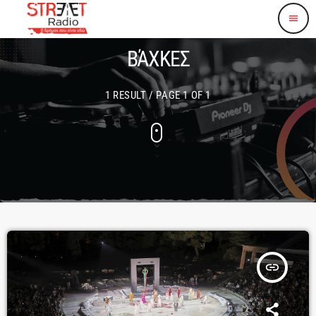
menu
ΒΆΧΚΕΣ
1 RESULT / PAGE 1 OF 1
insert_link