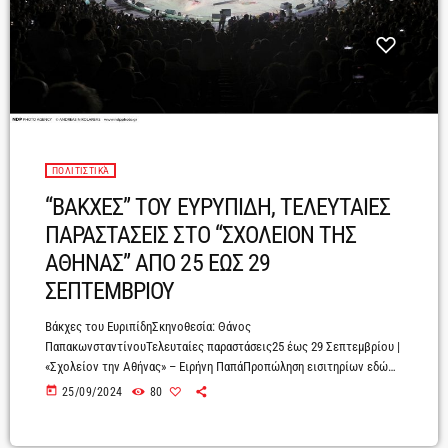
ΠΟΛΙΤΙΣΤΙΚΆ
“ΒΑΚΧΕΣ” ΤΟΥ ΕΥΡΥΠΙΔΗ, ΤΕΛΕΥΤΑΙΕΣ
ΠΑΡΑΣΤΑΣΕΙΣ ΣΤΟ “ΣΧΟΛΕΙΟΝ ΤΗΣ
ΑΘΗΝΑΣ” ΑΠΟ 25 ΕΩΣ 29
ΣΕΠΤΕΜΒΡΙΟΥ
Βάκχες του ΕυριπίδηΣκηνοθεσία: Θάνος
ΠαπακωνσταντίνουΤελευταίες παραστάσεις25 έως 29 Σεπτεμβρίου |
«Σχολείον την Αθήνας» – Ειρήνη ΠαπάΠροπώληση εισιτηρίων εδώΟι
Βάκχες του Ευριπίδη, η τραγωδία του μυστικισμού, της έκστασης και
today
25/09/2024
80
της βαρβαρότητας σε σκηνοθεσία Θάνου Παπακωνσταντίνου,
ολοκληρώνουν την επιτυχημένη τους περιοδεία στην Ελλάδα και την
Κύπρο, με πέντε τελευταίες παραστάσεις, από τις 25 έως τις 29