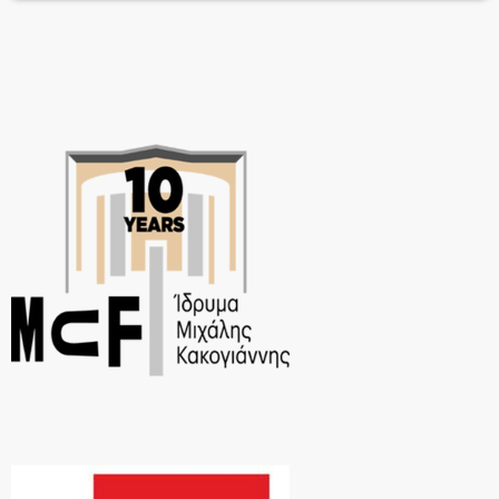
Σεπτεμβρίου, στο «Σχολείον την Αθήνας» – Ειρήνη Παπά.Για τις
ΒάκχεςΌταν ο θεός Διόνυσος φτάνει στη Θήβα, […]