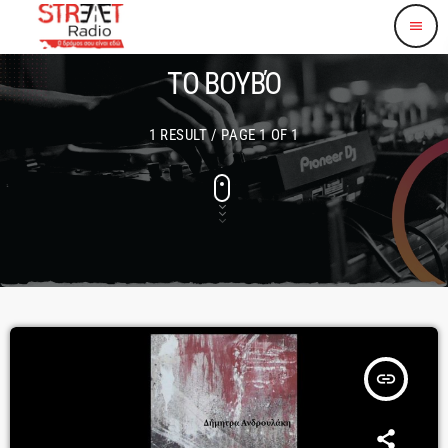
menu
ΤΟ ΒΟΥΒΌ
1 RESULT / PAGE 1 OF 1
insert_link