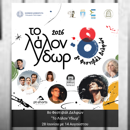
8ο Φεστιβάλ Δελφών
"Το Λάλον Ύδωρ"
28 Ιουνίου με 14 Αυγούστου