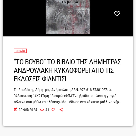
ΒΙΒΛΊΟ
“ΤΟ ΒΟΥΒΟ” ΤΟ ΒΙΒΛΙΟ ΤΗΣ ΔΗΜΗΤΡΑΣ
ΑΝΔΡΟΥΛΑΚΗ ΚΥΚΛΟΦΟΡΕΙ ΑΠΟ ΤΙΣ
ΕΚΔΟΣΕΙΣ ΦΙΛΝΤΙΣΙ
Το βουβότης Δήμητρας ΑνδρουλάκηISBN: 978 618 5738198Σελ.
94Διάσταση 14Χ21Τιμή 13 ευρώ +ΦΠΑΈνα βράδυ μου λέει η γιαγιά:
«έλα να σου μάθω να πλέκεις».Μου έδωσε ένα κόκκινο μάλλινο νήμα
και το χοντρό της το βελονάκι και μου ’δειξε στην αρχή το
today
30/05/2024
41
γαϊτανάκι.«Ετσέ θα παίρνεις σηκωτή στον αέρα κι απόις θα τη
μπήγεις στη θηλιά. Μια σηκωτή, μια μέσα στη θηλιά». Με δυσκόλευε
το βελονάκι και της ζήταγα να μου δώσει το […]