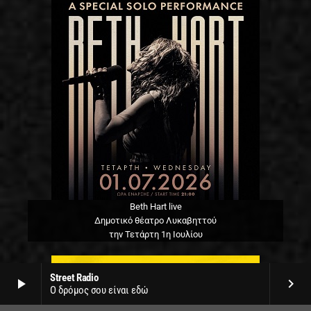
Beth Hart live
Δημοτικό θέατρο Λυκαβηττού
την Τετάρτη 1η Ιουλίου
Street Radio
play_arrow
keyboard_arrow_right
Ο δρόμος σου είναι εδώ