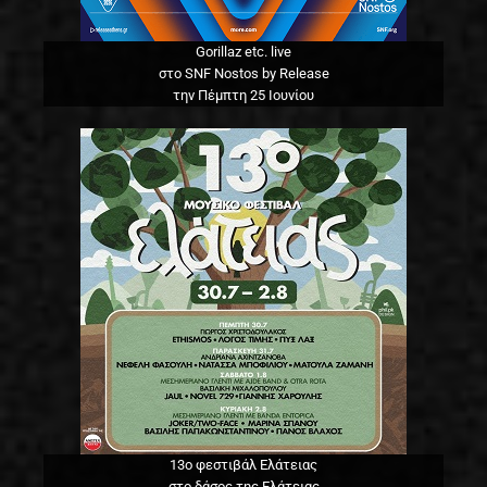
Gorillaz etc. live
στο SNF Nostos by Release
την Πέμπτη 25 Ιουνίου
13o φεστιβάλ Ελάτειας
στο δάσος της Ελάτειας