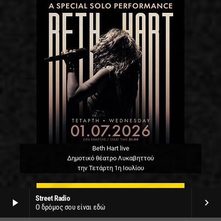
Beth Hart live
Δημοτικό θέατρο Λυκαβηττού
την Τετάρτη 1η Ιουλίου
Street Radio
play_arrow
keyboard_arrow_right
Ο δρόμος σου είναι εδώ