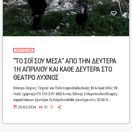
ΠΟΛΙΤΙΣΤΙΚΆ
“ΤΟ ΣΟΪ ΣΟΥ ΜΕΣΑ” ΑΠΟ ΤΗΝ ΔΕΥΤΕΡΑ
1Η ΑΠΡΙΛΙΟΥ ΚΑΙ ΚΑΘΕ ΔΕΥΤΕΡΑ ΣΤΟ
ΘΕΑΤΡΟ ΛΥΧΝΟΣ
Θέατρο Λύχνος Τέχνης και ΠολιτισμούΧαλκιδικής 83 & Ιερά Οδός 59,
Γκάζι (χάρτης)«ΤΟ ΣΟΙ ΣΟΥ ΜΕΣΑ»της Ελένης ΣιδεροπούλουΈναρξη
παραστάσεων Δευτέρα 1η ΑπριλίουΚάθε Δευτέρα στις 20:30 Η
προπώληση εισιτηρίων ξεκίνησεhttps://www.more.com/theater/to-
today
29/03/2024
51
soi-sou-mesa/Η θεατρική ομάδα VOX ET CORPUS ξαναχτυπά.Μετά
από δύο επιτυχημένες παραστάσεις επιστρέφουν στον τόπο του
εγκλήματος με ένα ακόμη κωμικό έργο γεμάτο γέλιο, μυστήρια και
πολλές ανατροπές, «ΤΟ ΣΟΙ ΣΟΥ ΜΕΣΑ» της Ελένης Σιδεροπούλου,