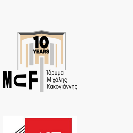
από τη Δευτέρα 1η Απριλίου και κάθε Δευτέρα στις 20:30 […]