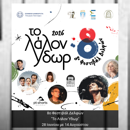
8ο Φεστιβάλ Δελφών
"Το Λάλον Ύδωρ"
28 Ιουνίου με 14 Αυγούστου