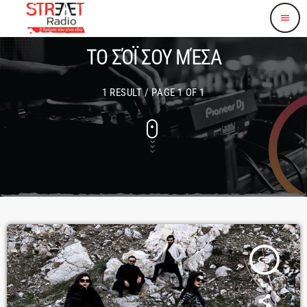
menu
ΤΟ ΣΌΪ ΣΟΥ ΜΈΣΑ
1 RESULT / PAGE 1 OF 1
insert_link