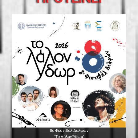
8ο Φεστιβάλ Δελφών
"Το Λάλον Ύδωρ"