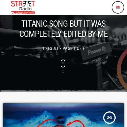
menu
TITANIC SONG BUT IT WAS
COMPLETELY EDITED BY ME
1 RESULT / PAGE 1 OF 1
insert_link