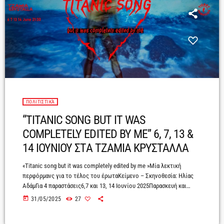
ΠΟΛΙΤΙΣΤΙΚΆ
“TITANIC SONG BUT IT WAS
COMPLETELY EDITED BY ME” 6, 7, 13 &
14 ΙΟΥΝΙΟΥ ΣΤΑ ΤΖΑΜΙΑ ΚΡΥΣΤΑΛΛΑ
«Titanic song but it was completely edited by me »Μία λεκτική
περφόρμανς για το τέλος του έρωταΚείμενο – Σκηνοθεσία: Ηλίας
ΑδάμΓια 4 παραστάσεις6,7 και 13, 14 Ιουνίου 2025Παρασκευή και
Σάββατο στις 21:30Τζάμια ΚρύσταλλαΎστερα από συνεργασίες με
today
31/05/2025
27
φορείς στην Ελλάδα και το εξωτερικό – ανάμεσά τους το Εθνικό
Θέατρο, η Στέγη Ωνάση, το Teatros Del Canal, το Ringlokschuppen