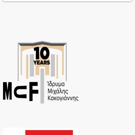
Ruhr, το Theater Oberhausen κ.α. – ο Ηλίας Αδάμ παρουσιάζει μια
λεκτική περφόρμανς […]