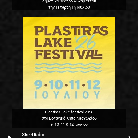
Δημοτικό θέατρο Λυκαβηττού
την Τετάρτη 1η Ιουλίου
Plastiras Lake festival 2026
στο Βοτανικό Κήπο Νεοχωρίου
9, 10, 11 & 12 Ιουλίου
Street Radio
play_arrow
keyboard_arrow_right