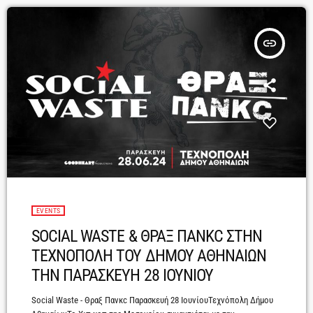
insert_link
EVENTS
SOCIAL WASTE & ΘΡΑΞ ΠΑΝΚC ΣΤΗΝ
ΤΕΧΝΟΠΟΛΗ ΤΟΥ ΔΗΜΟΥ ΑΘΗΝΑΙΩΝ
ΤΗΝ ΠΑΡΑΣΚΕΥΗ 28 ΙΟΥΝΙΟΥ
Social Waste - Θραξ Πανκc Παρασκευή 28 ΙουνίουΤεχνόπολη Δήμου