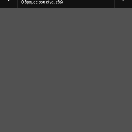
Ο δρόμος σου είναι εδώ
Sabaton, Savatage & Epica
στο Release Athens festival
το Σάββατο 25 Ιουλίου