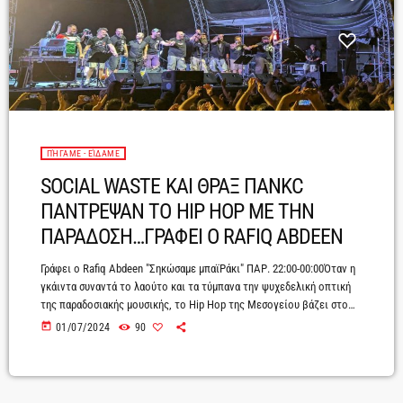
ΠΉΓΑΜΕ - ΕΊΔΑΜΕ
SOCIAL WASTE ΚΑΙ ΘΡΑΞ ΠΑΝΚC
ΠΑΝΤΡΕΨΑΝ ΤΟ HIP HOP ΜΕ ΤΗΝ
ΠΑΡΑΔΟΣΗ…ΓΡΑΦΕΙ Ο RAFIQ ABDEEN
Γράφει o Rafiq Abdeen "Σηκώσαμε μπαϊΡάκι" ΠΑΡ. 22:00-00:00Όταν η
γκάιντα συναντά το λαούτο και τα τύμπανα την ψυχεδελική οπτική
της παραδοσιακής μουσικής, το Hip Hop της Μεσογείου βάζει στο
κάδρο όλες τις παθογένειες της ελληνικής κουλτούρας πολιτικά,
today
01/07/2024
90
πολιτιστικά και κοινωνικά, με αποτέλεσμα οι ομοιοκαταληξίες να
αποκτούν μοναδική σημασία.Το βράδυ του Σαββάτου Social Waste
και Θραξ Πανκc ένωσαν τις δυνάμεις τους και το αποτέλεσμα ήταν...
μυστηριώδες. Μια μυσταγωγία που καλούσε μικρούς […]