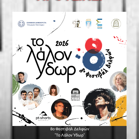
8ο Φεστιβάλ Δελφών
"Το Λάλον Ύδωρ"