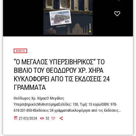
ΒΙΒΛΊΟ
“Ο ΜΕΓΑΛΟΣ ΥΠΕΡΣΙΒΗΡΙΚΟΣ” ΤΟ
ΒΙΒΛΙΟ ΤΟΥ ΘΕΟΔΩΡΟΥ ΧΡ. ΧΗΡΑ
ΚΥΚΛΟΦΟΡΕΙ ΑΠΟ ΤΙΣ ΕΚΔΟΣΕΙΣ 24
ΓΡΑΜΜΑΤΑ
Θεόδωρος Χρ. ΧήραςΟ Mεγάλος
ΥπερσιβηρικόςΜυθιστόρημαΣελίδες: 130, Τιμή: 13 ευρώISBN: 978-
618-201-853-8Εκδόσεις 24 γράμματαΚυκλοφόρησε από τις Εκδόσεις
24 γράμματα το νέο βιβλίο του Θεόδωρου Χρ. Χήρα «Ο Μεγάλος
today
27/05/2024
52
Υπερσιβηρικός».Πρόκειται για ένα μυθιστόρημα που
αποκωδικοποιεί τις ανθρώπινες σχέσεις δίχως προκαταλήψεις,
αναζητά τα όρια μεταξύ Εγκληματία και Αγίου, ενώ επανατοποθετεί