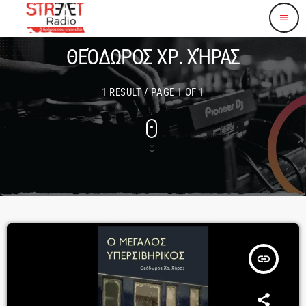
menu
ΘΕΌΔΩΡΟΣ ΧΡ. ΧΉΡΑΣ
1 RESULT / PAGE 1 OF 1
insert_link