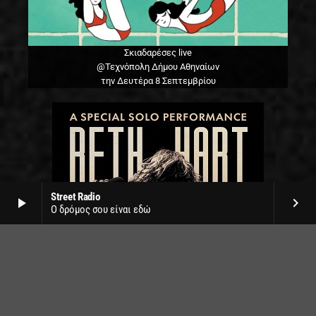
Σκιαδαρέσες live
@Τεχνόπολη Δήμου Αθηναίων
την Δευτέρα 8 Σεπτεμβρίου
Street Radio
play_arrow
keyboard_arrow_right
Ο δρόμος σου είναι εδώ