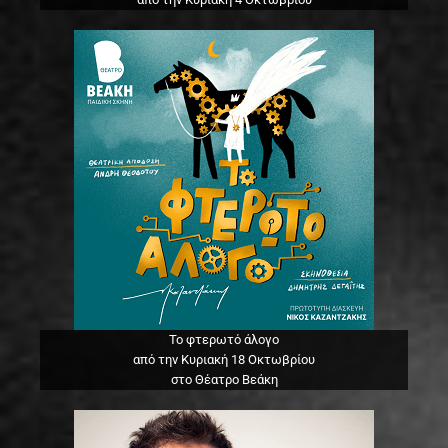
Το φτερωτό άλογο
από την Κυριακή 18 Οκτωβρίου
στο Θέατρο Βεάκη