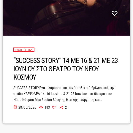
ΠΟΛΙΤΙΣΤΙΚΆ
“SUCCESS STORY” 14 ΜΕ 16 & 21 ΜΕ 23
ΙΟΥΝΙΟΥ ΣΤΟ ΘΕΑΤΡΟ ΤΟΥ ΝΕΟΥ
ΚΟΣΜΟΥ
SUCCESS STORYΈνα... λαμπεροσκοτεινό πολιτικό θρίλερ από την
ομάδα ΚΛΕΨύΔΡΑ 14- 16 Ιουνίου & 21-23 Ιουνίου στο θέατρο του
Νέου Κόσμου Μια βραδιά λάμψης, θετικής ενέργειας και
αυτοβελτίωσης θα φέρει στην επιφάνεια ένα συλλογικό τραύμα. Μια
today
28/05/2026
183
2
χαρισματική εισηγήτρια υπόσχεται στο κοινό της λύτρωση από τα
τραύματα του παρελθόντος, ενώ τρεις λαμπεροί καλεσμένοι
μοιράζονται ιστορίες επιτυχίας και υπέρβασης. Όμως όσο οι
εξομολογήσεις πληθαίνουν, οι ιστορίες αρχίζουν να μοιάζουν