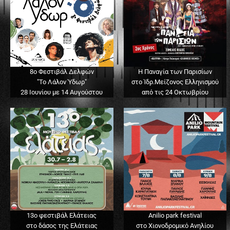
8ο Φεστιβάλ Δελφών
Η Παναγία των Παρισίων
"Το Λάλον Ύδωρ"
στο Ίδρ.Μείζονος Ελληνισμού
28 Ιουνίου με 14 Αυγούστου
από τις 24 Οκτωβρίου
13o φεστιβάλ Ελάτειας
Anilio park festival
στο δάσος της Ελάτειας
στο Χιονοδρομικό Ανηλίου