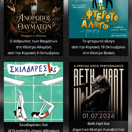
Ο άνθρωπος των θαυμάτων
Το φτερωτό άλογο
στο Θέατρο Αλκμήνη
από την Κυριακή 18 Οκτωβρίου
από την Κυριακή 4 Οκτωβρίου
στο Θέατρο Βεάκη
Beth Hart live
Σκιαδαρέσες live
Δημοτικό θέατρο Λυκαβηττού
@Τεχνόπολη Δήμου Αθηναίων