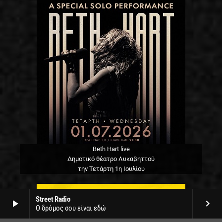
Beth Hart live
Δημοτικό θέατρο Λυκαβηττού
την Τετάρτη 1η Ιουλίου
Street Radio
play_arrow
keyboard_arrow_right
Ο δρόμος σου είναι εδώ