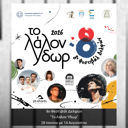
8ο Φεστιβάλ Δελφών
"Το Λάλον Ύδωρ"
28 Ιουνίου με 14 Αυγούστου