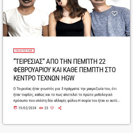
ΠΟΛΙΤΙΣΤΙΚΆ
“ΤΕΙΡΕΣΙΑΣ” ΑΠΟ ΤΗΝ ΠΕΜΠΤΗ 22
ΦΕΒΡΟΥΑΡΙΟΥ ΚΑΙ ΚΑΘΕ ΠΕΜΠΤΗ ΣΤΟ
ΚΕΝΤΡΟ ΤΕΧΝΩΝ HGW
Ο Τειρεσίας ήταν γνωστός για 3 πράγματα: την μακροζωία του, ότι
ήταν τυφλός, καθώς και το πως αποτελεί το πρώτο μυθολογικό
πρόσωπο που υπέστη δύο αλλαγές φύλου.Η σοφία του ήταν κι αυτό
που τον έκανε τόσο διάσημο ,ώστε να συρρέει κόσμος από όλη την
today
19/02/2024
23
Ελλάδα στο οιωνοσκοπείο του για να τον συμβουλευτεί.Με την
τέχνη του και την ικανότητα του να εξηγεί τα σημάδια και τα
μελλούμενα εμφανίζεται συχνά σε αρχαιοελληνικούς […]