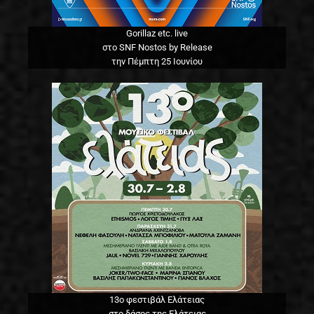
Gorillaz etc. live
στο SNF Nostos by Release
την Πέμπτη 25 Ιουνίου
13o φεστιβάλ Ελάτειας
στο δάσος της Ελάτειας