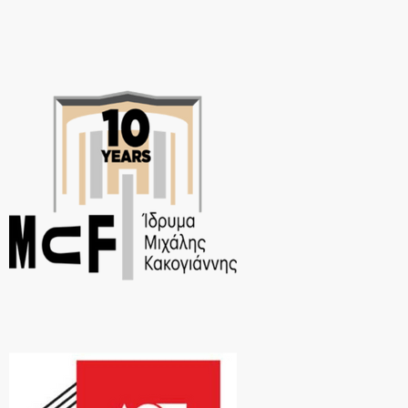
τις […]