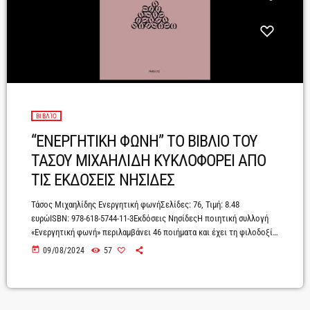
ΒΙΒΛΊΟ
“ΕΝΕΡΓΗΤΙΚΗ ΦΩΝΗ” ΤΟ ΒΙΒΛΙΟ ΤΟΥ
ΤΑΣΟΥ ΜΙΧΑΗΛΙΔΗ ΚΥΚΛΟΦΟΡΕΙ ΑΠΟ
ΤΙΣ ΕΚΔΟΣΕΙΣ ΝΗΣΙΔΕΣ
Τάσος Μιχαηλίδης Ενεργητική φωνήΣελίδες: 76, Τιμή: 8.48
ευρώISBN: 978-618-5744-11-3Εκδόσεις ΝησίδεςΗ ποιητική συλλογή
«Ενεργητική φωνή» περιλαμβάνει 46 ποιήματα και έχει τη φιλοδοξία
να δείξει ότι η Ποίηση μπορεί ν’ αλλάξει τον κόσμο. Ο τίτλος
today
09/08/2024
57
δηλώνει το πάθος, το χρέος αλλά και το δικαίωμα συμμετοχής του
Ποιητή στον αγώνα για ομορφιά ζωής. Η κατάκτησή της
προϋποθέτει την αυτογνωσία, την αυτοπεποίθηση και την
αυτοεκτίμηση κάθε ανθρώπου. Εφόδια απαραίτητα στον 21ο αιώνα με