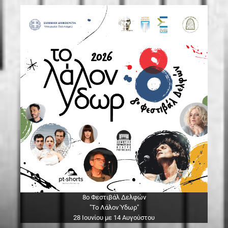
8ο Φεστιβάλ Δελφών
"Το Λάλον Ύδωρ"
28 Ιουνίου με 14 Αυγούστου