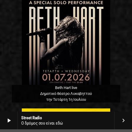
Beth Hart live
Δημοτικό θέατρο Λυκαβηττού
την Τετάρτη 1η Ιουλίου
Street Radio
play_arrow
keyboard_arrow_right
Ο δρόμος σου είναι εδώ