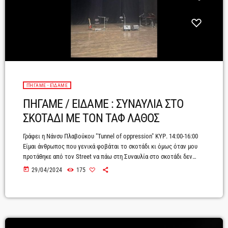
ΠΉΓΑΜΕ - ΕΊΔΑΜΕ
ΠΗΓΑΜΕ / ΕΙΔΑΜΕ : ΣΥΝΑΥΛΙΑ ΣΤΟ
ΣΚΟΤΑΔΙ ΜΕ ΤΟΝ ΤΑΦ ΛΑΘΟΣ
Γράφει η Νάνσυ Πλαβούκου "Tunnel of oppression" ΚΥΡ. 14:00-16:00
Είμαι άνθρωπος που γενικά φοβάται το σκοτάδι κι όμως όταν μου
προτάθηκε από τον Street να πάω στη Συναυλία στο σκοτάδι δεν
σκεφτηκα λεπτό να αρνηθώ. Καιρό τώρα στο Ίδρυμα Μιχάλης
today
29/04/2024
175
Κακογιάννης διοργανώνονται από τα Σπουδαία Events οι συναυλίες
στο σκοτάδι. Κατά καιρούς έχουν παίξει διάφοροι σπουδαίοι
καλλιτέχνες αλλά λόγο του παραπάνω δεν είχα πάει σε κανένα.
Μέχρι που ήρθε η […]