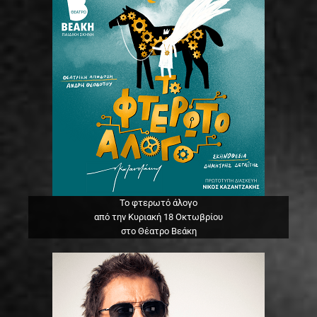
Το φτερωτό άλογο
από την Κυριακή 18 Οκτωβρίου
στο Θέατρο Βεάκη