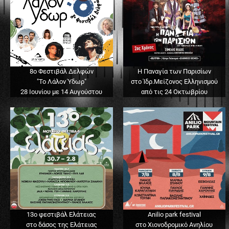
8ο Φεστιβάλ Δελφών
Η Παναγία των Παρισίων
"Το Λάλον Ύδωρ"
στο Ίδρ.Μείζονος Ελληνισμού
28 Ιουνίου με 14 Αυγούστου
από τις 24 Οκτωβρίου
13o φεστιβάλ Ελάτειας
Anilio park festival
στο δάσος της Ελάτειας
στο Χιονοδρομικό Ανηλίου