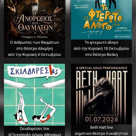
Ο άνθρωπος των θαυμάτων
Το φτερωτό άλογο
στο Θέατρο Αλκμήνη
από την Κυριακή 18 Οκτωβρίου
από την Κυριακή 4 Οκτωβρίου
στο Θέατρο Βεάκη
Beth Hart live
Σκιαδαρέσες live
Δημοτικό θέατρο Λυκαβηττού
@Τεχνόπολη Δήμου Αθηναίων