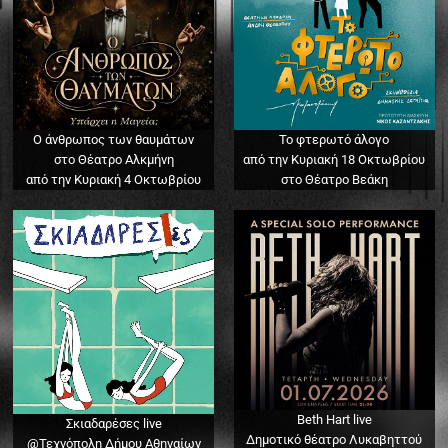
Ο άνθρωπος των θαυμάτων
Το φτερωτό άλογο
στο Θέατρο Αλκμήνη
από την Κυριακή 18 Οκτωβρίου
από την Κυριακή 4 Οκτωβρίου
στο Θέατρο Βεάκη
Beth Hart live
Σκιαδαρέσες live
Δημοτικό θέατρο Λυκαβηττού
@Τεχνόπολη Δήμου Αθηναίων