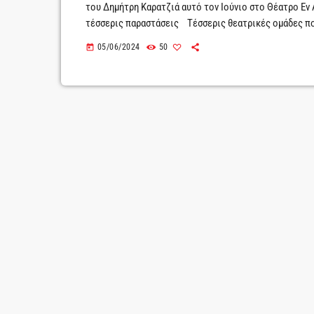
του Δημήτρη Καρατζιά αυτό τον Ιούνιο στο Θέατρο Εν Α
τέσσερις παραστάσεις Τέσσερις θεατρικές ομάδες πο
2023-24, θα παρουσιάσουν τέσσερις διαφορετικές παρ
05/06/2024
50
today
Σερέφα, και το «Στην Τραπεζαρία» (βασισμένο στην Τρ