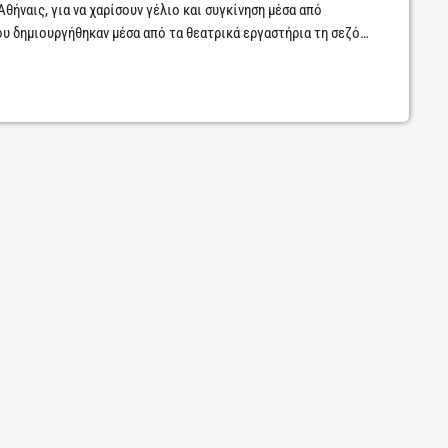
θήναις, για να χαρίσουν γέλιο και συγκίνηση μέσα από
υ δημιουργήθηκαν μέσα από τα θεατρικά εργαστήρια τη σεζόν
αστάσεις : Τρεις εκδοχές από το «Λιωμένο Βούτυρο» του Σάκη
απεζαρία του Άλμπερτ […]