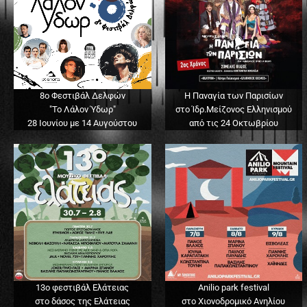
8ο Φεστιβάλ Δελφών
Η Παναγία των Παρισίων
"Το Λάλον Ύδωρ"
στο Ίδρ.Μείζονος Ελληνισμού
28 Ιουνίου με 14 Αυγούστου
από τις 24 Οκτωβρίου
13o φεστιβάλ Ελάτειας
Anilio park festival
στο δάσος της Ελάτειας
στο Χιονοδρομικό Ανηλίου