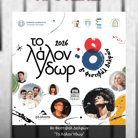
8ο Φεστιβάλ Δελφών
"Το Λάλον Ύδωρ"