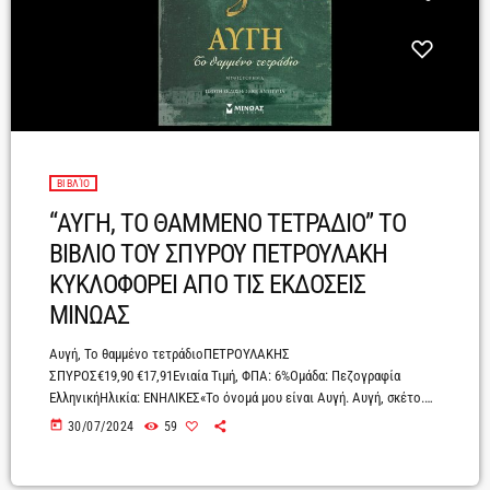
ΒΙΒΛΊΟ
“ΑΥΓΗ, ΤΟ ΘΑΜΜΕΝΟ ΤΕΤΡΑΔΙΟ” ΤΟ
ΒΙΒΛΙΟ ΤΟΥ ΣΠΥΡΟΥ ΠΕΤΡΟΥΛΑΚΗ
ΚΥΚΛΟΦΟΡΕΙ ΑΠΟ ΤΙΣ ΕΚΔΟΣΕΙΣ
ΜΙΝΩΑΣ
Αυγή, Το θαμμένο τετράδιοΠΕΤΡΟΥΛΑΚΗΣ
ΣΠΥΡΟΣ€19,90 €17,91Ενιαία Τιμή, ΦΠΑ: 6%Ομάδα: Πεζογραφία
ΕλληνικήΗλικία: ΕΝΗΛΙΚΕΣ«Το όνομά μου είναι Αυγή. Αυγή, σκέτο.
Γεννήθηκα στις 25 Νοέμβρη του 1931 στα περίχωρα της Λαμίας.
today
30/07/2024
59
Βρίσκομαι στο Παλαιό Τρίκερι περίπου έναν χρόνο. Με έφεραν εδώ
τον Ιούνιο του 1949 μαζί με άλλες γυναίκες.Το Τρίκερι όμως δεν
είναι τόπος εξορίας. Είναι η ίδια η κόλαση πάνω στη γη. Όχι το νησί